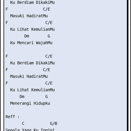
  Ku Berdiam DikakiMu

F               C/E

  Masuki HadiratMu

F                C/E

  Ku Lihat KemulianMu

        Dm        G

  Ku Mencari WajahMu

F                C/E

  Ku Berdiam DikakiMu

F               C/E

  Masuki HadiratMu

F                C/E

  Ku Lihat KemulianMu

      Dm         G

  Menerangi Hidupku

Reff :

       C           G/B

Segala Yang Ku Ingini
