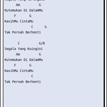
      Am          G

Kutemukan Di DalamMu

     F       G

KasihMu CintaMu

              C      G

Tak Pernah Berhenti 

       C          G/B

Segala Yang Kuingini

      Am          G

Kutemukan Di DalamMu

     F       G

KasihMu CintaMu

              C

Tak Pernah Berhenti
