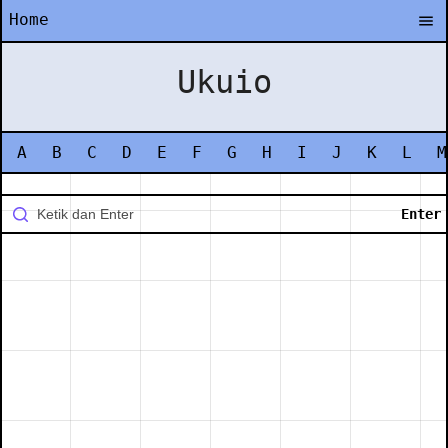
Home
Ukuio
A
B
C
D
E
F
G
H
I
J
K
L
M