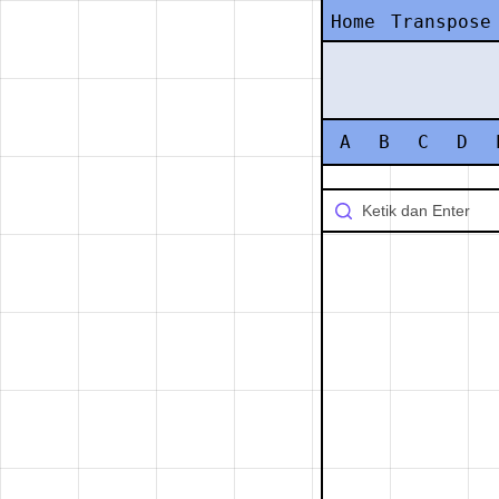
Home
Transpose
A
B
C
D