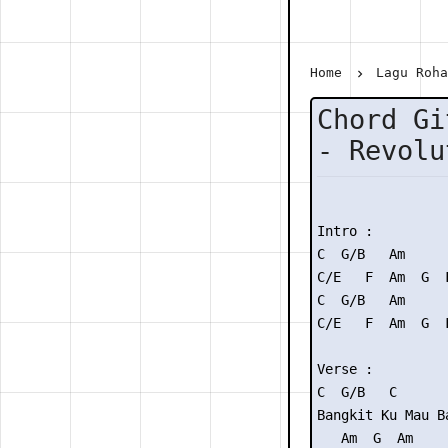
Home
Lagu Roh
Chord Gi
- Revolu
Intro :

C  G/B   Am

C/E   F  Am  G  F
C  G/B   Am

C/E   F  Am  G  F
Verse :

C  G/B   C      
Bangkit Ku Mau B
   Am  G  Am    