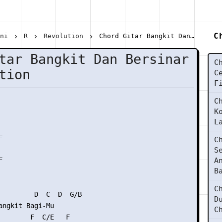
C
ani
R
Revolution
Chord Gitar Bangkit Dan Bersinar - Revolution
tar Bangkit Dan Bersinar
C
tion
C
F
C
K
L


C
S


A
B
C
         D  C  D  G/B

D
angkit Bagi-Mu

C
        F  C/E   F
