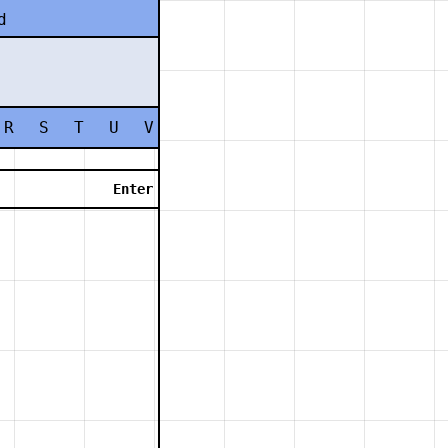
d
R
S
T
U
V
W
X
Y
Z