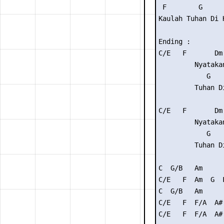
 F        G

Kaulah Tuhan Di H
Ending :

C/E   F       Dm 
         Nyatakan
            G

         Tuhan Di
C/E   F       Dm 
         Nyatakan
            G

         Tuhan Di
C  G/B   Am

C/E   F  Am  G  F
C  G/B   Am

C/E   F  F/A  A# 
C/E   F  F/A  A# 