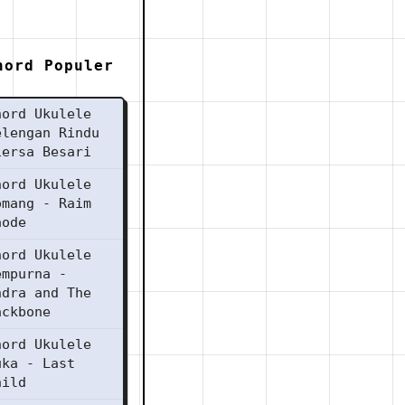
hord Populer
hord Ukulele
elengan Rindu
iersa Besari
hord Ukulele
omang - Raim
aode
hord Ukulele
empurna -
ndra and The
ackbone
hord Ukulele
uka - Last
hild