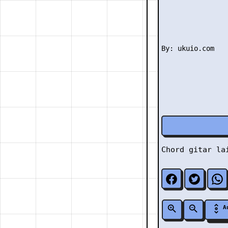
Chord gitar l
A