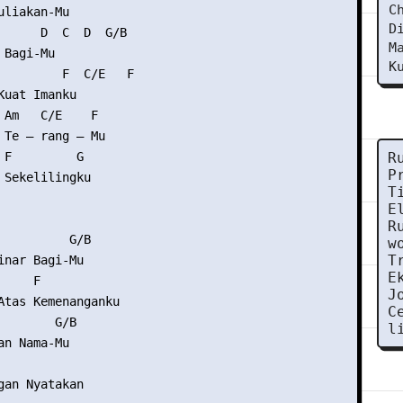
C
liakan-Mu

D
      D  C  D  G/B

M
Bagi-Mu

K
         F  C/E   F

Kuat Imanku

 Am   C/E    F

 Te – rang – Mu

 F         G

R
P
 Sekelilingku

T
E
R
          G/B

w
T
inar Bagi-Mu

E
    F

J
Atas Kemenanganku

C
        G/B

l
n Nama-Mu

            

gan Nyatakan
