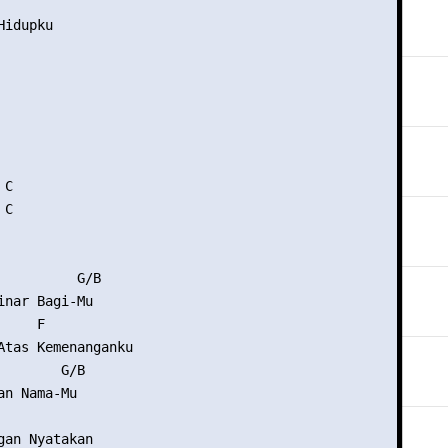
idupku

C

C

          G/B

inar Bagi-Mu

    F

Atas Kemenanganku

        G/B

n Nama-Mu

            

gan Nyatakan
