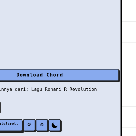
Download Chord
ainnya dari:
Lagu Rohani
R
Revolution
utoScroll