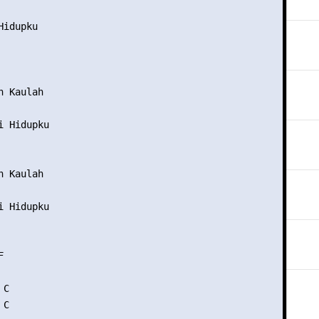
idupku

       

 Kaulah

 Hidupku

       

 Kaulah

 Hidupku



C

C
