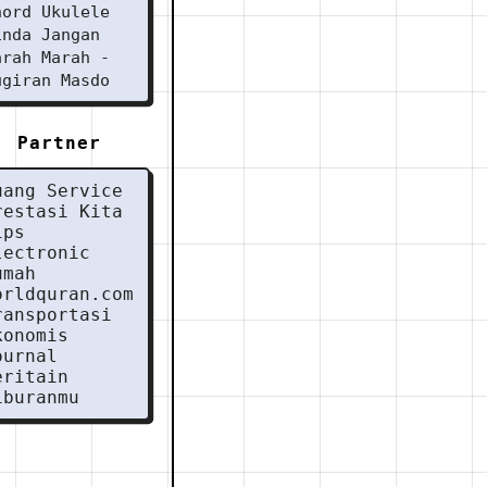
hord Ukulele
inda Jangan
arah Marah -
ugiran Masdo
Partner
uang Service
restasi Kita
ips
lectronic
umah
orldquran.com
ransportasi
konomis
ournal
eritain
iburanmu