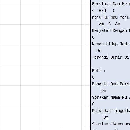
Bersinar Dan Memu
C  G/B   C      
Maju Ku Mau Maju 
   Am  G  Am    
Berjalan Dengan 
G               
Kumau Hidup Jadi
  Dm            
Terangi Dunia Di
Reff :

C               
Bangkit Dan Bers
    Dm           
Sorakan Nama-Mu 
C               
Maju Dan Tinggika
     Dm         
Saksikan Kemenan