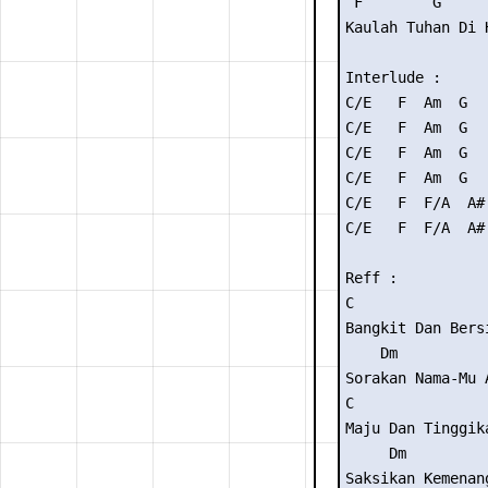
 F        G

Kaulah Tuhan Di H
Interlude :

C/E   F  Am  G

C/E   F  Am  G

C/E   F  Am  G

C/E   F  Am  G

C/E   F  F/A  A# 
C/E   F  F/A  A# 
Reff :

C               
Bangkit Dan Bers
    Dm           
Sorakan Nama-Mu 
C               
Maju Dan Tinggika
     Dm         
Saksikan Kemenan