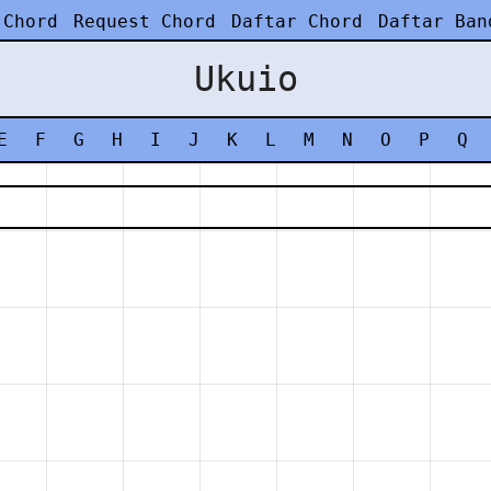
 Chord
Request Chord
Daftar Chord
Daftar Ban
Ukuio
E
F
G
H
I
J
K
L
M
N
O
P
Q