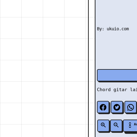
Chord gitar l
A