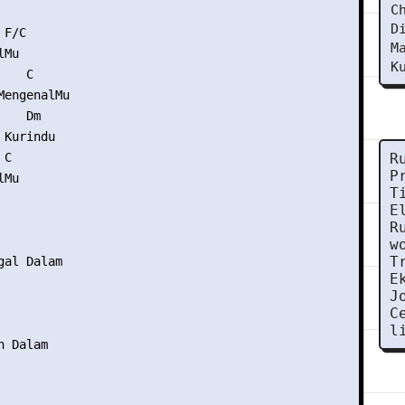
C
D
F/C

M
Mu

K
   C

engenalMu

   Dm

Kurindu

C

R
P
Mu

T
E
R
w
T
al Dalam

E
J
C
l
 Dalam
