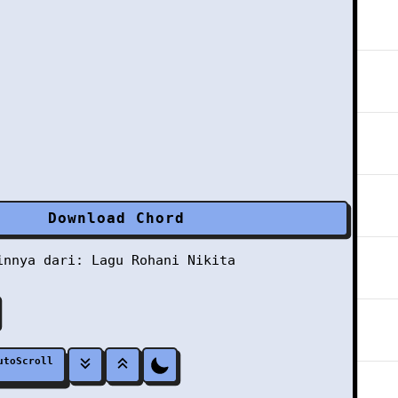
Download Chord
ainnya dari:
Lagu Rohani
Nikita
utoScroll