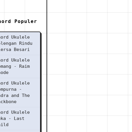
hord Populer
hord Ukulele
elengan Rindu
iersa Besari
hord Ukulele
omang - Raim
aode
hord Ukulele
empurna -
ndra and The
ackbone
hord Ukulele
uka - Last
hild