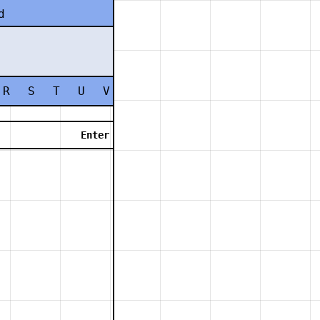
d
R
S
T
U
V
W
X
Y
Z