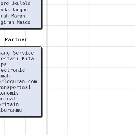
hord Ukulele
inda Jangan
arah Marah -
ugiran Masdo
Partner
uang Service
restasi Kita
ips
lectronic
umah
orldquran.com
ransportasi
konomis
ournal
eritain
iburanmu