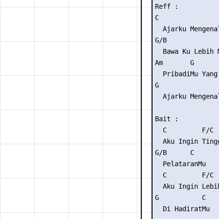
Reff :

C                
  Ajarku Mengenal
G/B              
  Bawa Ku Lebih M
Am       G       
  PribadiMu Yang 
G                
  Ajarku Mengenal
Bait :

  C         F/C

  Aku Ingin Tingg
G/B      C

  PelataranMu

  C         F/C

  Aku Ingin Lebih
G           C

  Di HadiratMu
