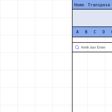
Home
Transpose
A
B
C
D