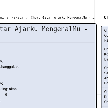
C
ani
Nikita
Chord Gitar Ajarku MengenalMu - Nikita
tar Ajarku MengenalMu -
C
C
F
C
K
L
C

banggakan

C
S
A
B
C

inginkan

C
  G

D


C