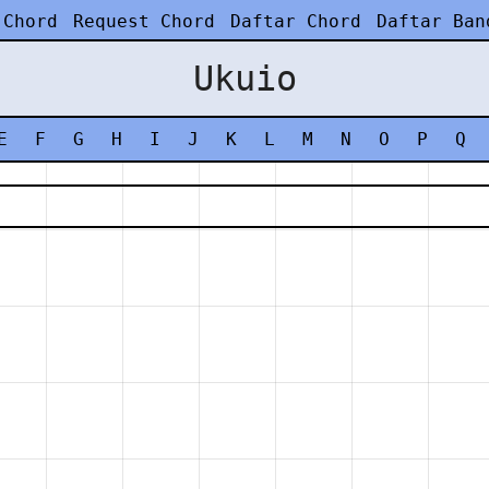
 Chord
Request Chord
Daftar Chord
Daftar Ban
Ukuio
E
F
G
H
I
J
K
L
M
N
O
P
Q