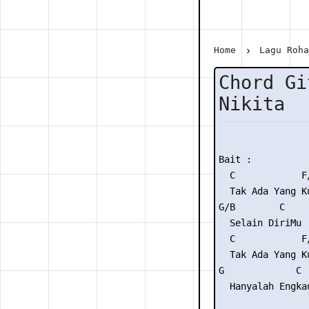
Home
Lagu Roh
Chord Gi
Nikita
Bait :

  C            F/
  Tak Ada Yang Ku
G/B        C

  Selain DiriMu

  C            F/
  Tak Ada Yang Ku
G             C  
  Hanyalah Engkau