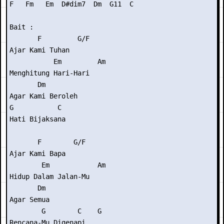
F   Fm   Em  D#dim7  Dm  G11  C

Bait :

       F         G/F

Ajar Kami Tuhan

           Em         Am

Menghitung Hari-Hari

       Dm

Agar Kami Beroleh

G           C

Hati Bijaksana

       F        G/F

Ajar Kami Bapa

        Em            Am

Hidup Dalam Jalan-Mu

       Dm

Agar Semua

        G        C    G

Rencana-Mu Digenapi
