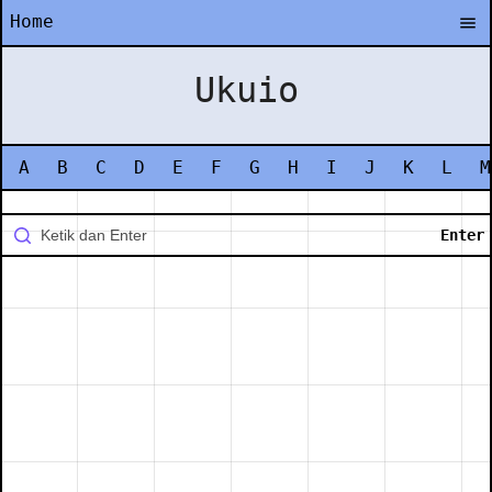
Home
Ukuio
A
B
C
D
E
F
G
H
I
J
K
L
M