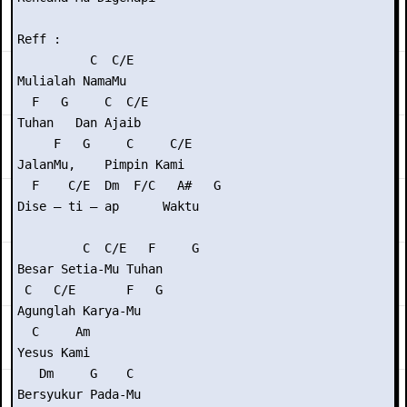
Reff :

          C  C/E

Mulialah NamaMu

  F   G     C  C/E

Tuhan   Dan Ajaib

     F   G     C     C/E

JalanMu,    Pimpin Kami

  F    C/E  Dm  F/C   A#   G

Dise – ti – ap      Waktu

         C  C/E   F     G

Besar Setia-Mu Tuhan

 C   C/E       F   G

Agunglah Karya-Mu

  C     Am

Yesus Kami

   Dm     G    C

Bersyukur Pada-Mu
