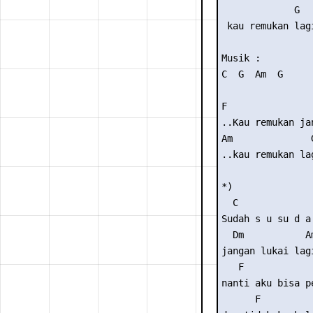
             G

 kau remukan lagi
Musik :

C  G  Am  G  

F                
..Kau remukan jan
Am              G
..kau remukan lag
*)

  C              
Sudah s u su d a 
  Dm           Am
jangan lukai lagi
   F             
nanti aku bisa pe
      F          