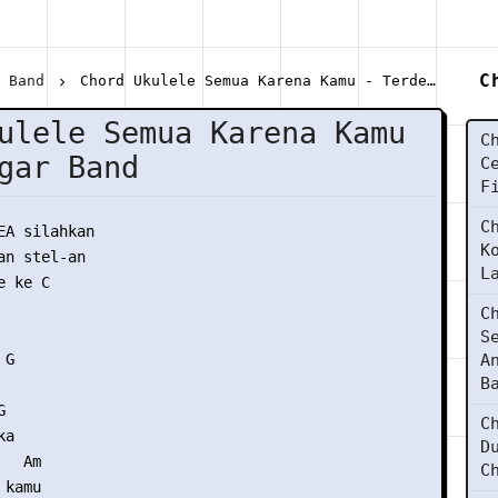
C
r Band
Chord Ukulele Semua Karena Kamu - Terdengar Band
ulele Semua Karena Kamu
C
gar Band
C
F
C
EA silahkan

K
n stel-an

L
 ke C

C
S
G  

A
B


C
a

D
  Am

C
kamu
