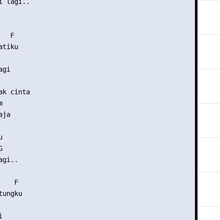
 lagi..

  F

tiku

gi

k cinta



ja





gi..

   F

ungku


