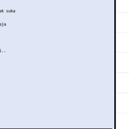
k suka

ja

..
