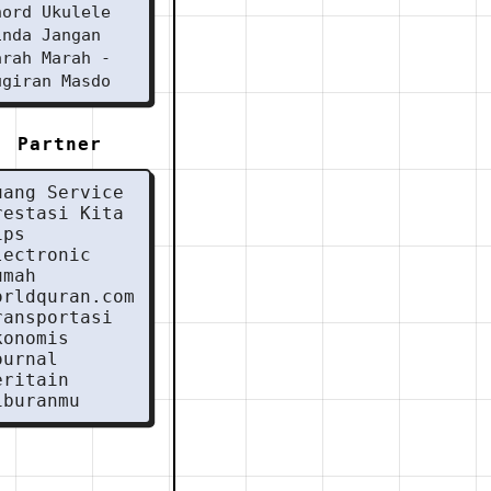
hord Ukulele
inda Jangan
arah Marah -
ugiran Masdo
Partner
uang Service
restasi Kita
ips
lectronic
umah
orldquran.com
ransportasi
konomis
ournal
eritain
iburanmu