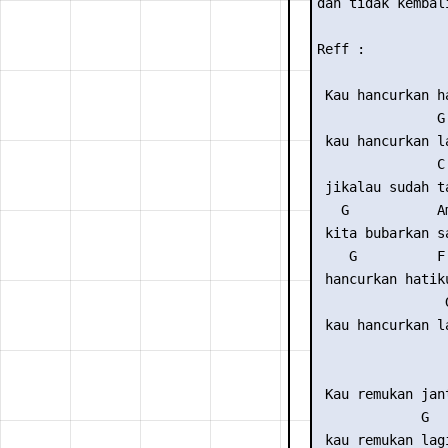
dan tidak kembali
Reff :

                 
 Kau hancurkan ha
               G

 kau hancurkan la
               C

 jikalau sudah ta
   G           Am
 kita bubarkan sa
    G          F

 hancurkan hatiku
                G
 kau hancurkan la
                 
 Kau remukan jant
             G

 kau remukan lagi