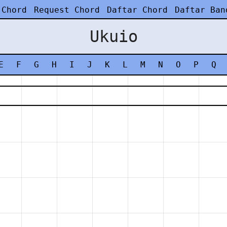
 Chord
Request Chord
Daftar Chord
Daftar Ban
Ukuio
E
F
G
H
I
J
K
L
M
N
O
P
Q