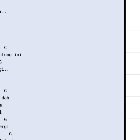
..

 C

tung ini



i..

 G

dah





 G

rgi

   G
