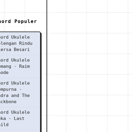
hord Populer
hord Ukulele
elengan Rindu
iersa Besari
hord Ukulele
omang - Raim
aode
hord Ukulele
empurna -
ndra and The
ackbone
hord Ukulele
uka - Last
hild