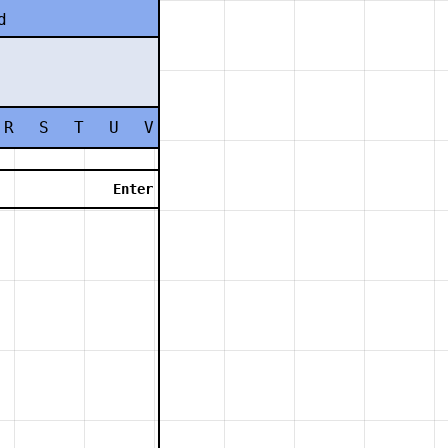
d
R
S
T
U
V
W
X
Y
Z