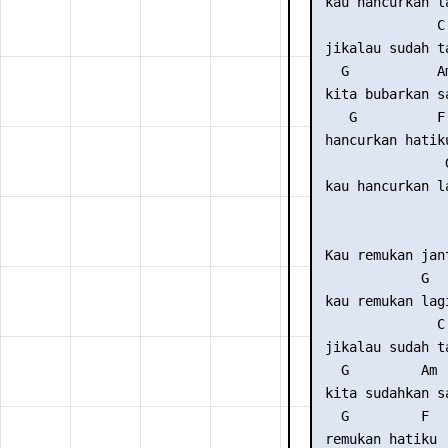
 kau hancurkan la
               C

 jikalau sudah ta
   G           Am
 kita bubarkan sa
    G          F

 hancurkan hatiku
                G
 kau hancurkan la
                 
 Kau remukan jant
             G

 kau remukan lagi
               C

 jikalau sudah ta
   G         Am

 kita sudahkan sa
   G         F

 remukan hatiku
