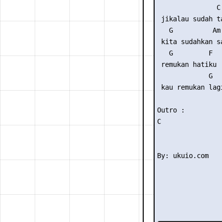
               C

 jikalau sudah ta
   G          Am

 kita sudahkan sa
   G         F

 remukan hatiku

             G

 kau remukan lagi
Outro :

C 
