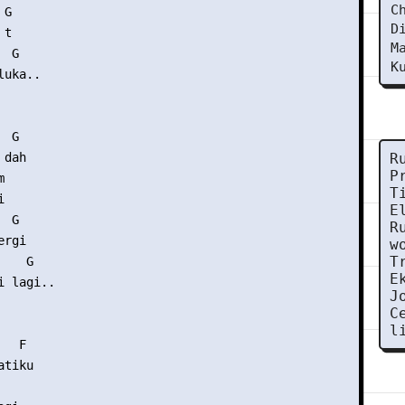
C
G

D
t

M
 G

K
uka..

 G

dah

R
P


T


E
 G

R
rgi

w
T
   G

E
 lagi..

J
C
l
  F

tiku
