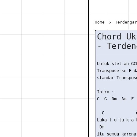
Home
Terdenga
Chord Uk
- Terden
Untuk stel-an GC
Transpose ke F da
standar Transpose
Intro :

C  G  Dm  Am  F  
  C             G
Luka l u lu k a k
 Dm              
itu semua karena 