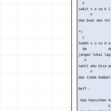
  F              
sakit s a sa k i 
      F          
dan buat aku terl
*)

  C              
Sudah s u su d a 
  Dm           Am
jangan lukai lagi
   F             
nanti aku bisa pe
      F          
dan tidak kembali
Reff :

                 
 Kau hancurkan ha
               G
