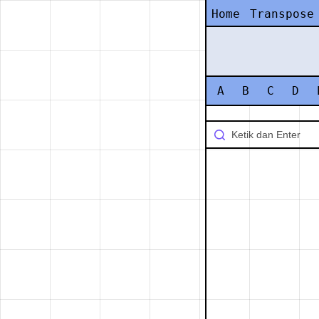
Home
Transpose
A
B
C
D