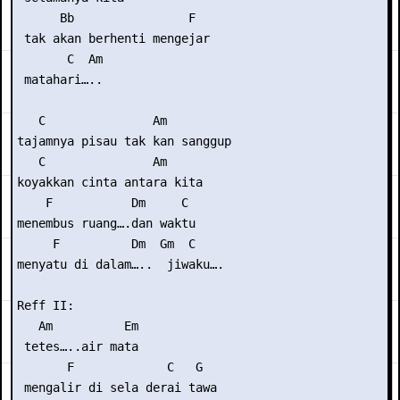
      Bb                F

 tak akan berhenti mengejar

       C  Am 

 matahari…..

   C               Am

tajamnya pisau tak kan sanggup

   C               Am

koyakkan cinta antara kita

    F           Dm     C

menembus ruang….dan waktu

     F          Dm  Gm  C

menyatu di dalam…..  jiwaku….

Reff II:

   Am          Em

 tetes…..air mata

       F             C   G 

 mengalir di sela derai tawa
