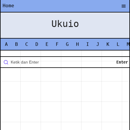
Home
Ukuio
A
B
C
D
E
F
G
H
I
J
K
L
M