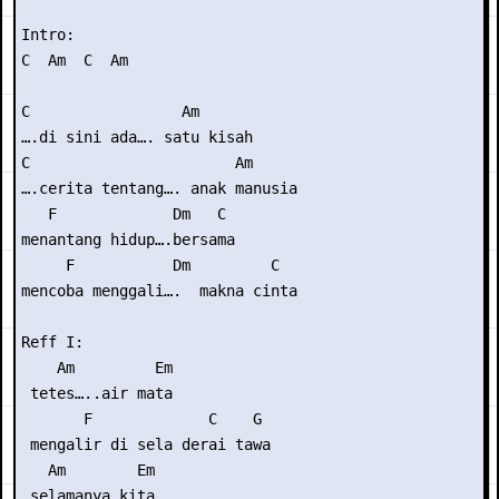
Intro:

C  Am  C  Am 

C                 Am

….di sini ada…. satu kisah

C                       Am

….cerita tentang…. anak manusia

   F             Dm   C

menantang hidup….bersama

     F           Dm         C

mencoba menggali….  makna cinta

Reff I:

    Am         Em

 tetes…..air mata

       F             C    G 

 mengalir di sela derai tawa

   Am        Em

 selamanya kita
