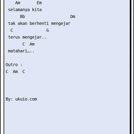
    Am       Em

 selamanya kita

      Bb                   Dm

 tak akan berhenti mengejar

  C              G

 terus mengejar..

       C  Am  

 matahari…..

Outro :

C  Am  C 
