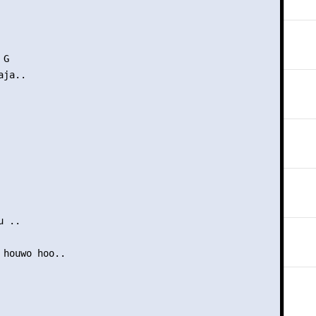
G

ja..

 ..

 houwo hoo..
