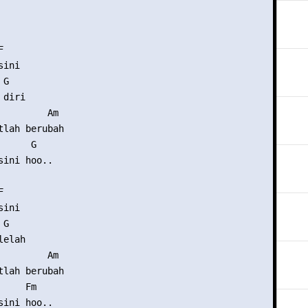


ini

G

diri

         Am

tlah berubah

     G

ini hoo..



ini

G

elah

         Am

tlah berubah

    Fm

ini hoo..
