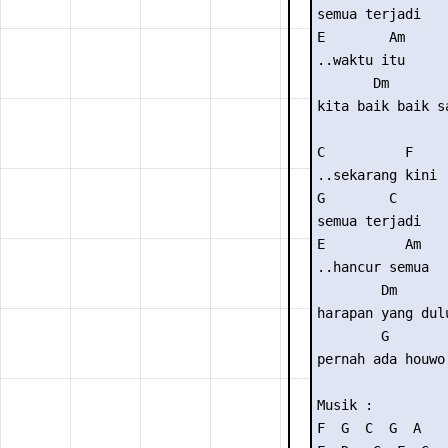
semua terjadi

E        Am

..waktu itu

       Dm        
kita baik baik sa
C          F

..sekarang kini

G        C

semua terjadi

E          Am

..hancur semua

        Dm

harapan yang dulu
        G

pernah ada houwo
Musik :

F  G  C  G  A 
