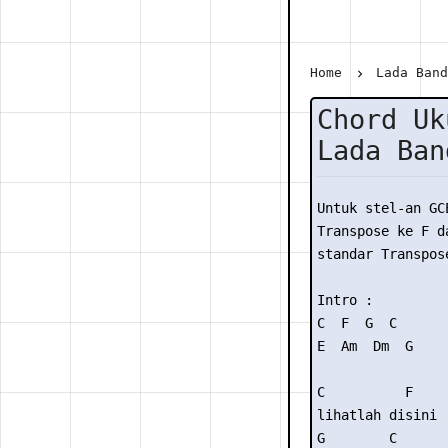
Home
Lada Ban
Chord Uk
Lada Ban
Untuk stel-an GC
Transpose ke F da
standar Transpose
Intro :

C  F  G  C

E  Am  Dm  G

C          F

lihatlah disini

G        C
