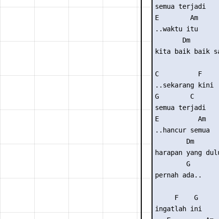
semua terjadi

E        Am

..waktu itu

       Dm        
kita baik baik sa
C          F

..sekarang kini

G        C

semua terjadi

E          Am

..hancur semua

        Dm

harapan yang dulu
        G

pernah ada..

     F    G

ingatlah ini
