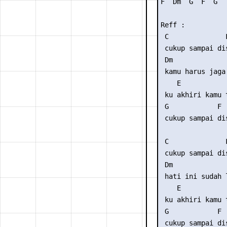
F  Dm  G  F  G

Reff :

 C              F
 cukup sampai dis
 Dm              
 kamu harus jaga 
    E           
 ku akhiri kamu 
 G            F  
 cukup sampai dis
 C              F
 cukup sampai dis
 Dm              
 hati ini sudah l
    E           
 ku akhiri kamu 
 G            F  
 cukup sampai dis