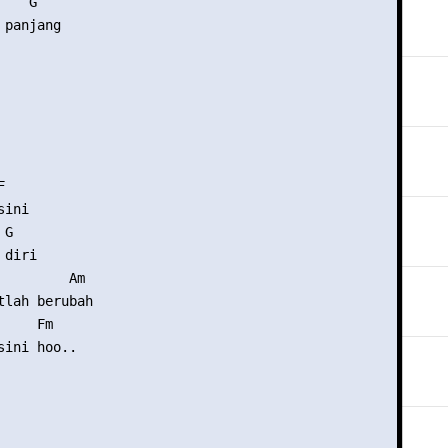
   G

panjang



ini

G

diri

         Am

tlah berubah

    Fm

ini hoo..
