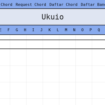
 Chord
Request Chord
Daftar Chord
Daftar Ban
Ukuio
E
F
G
H
I
J
K
L
M
N
O
P
Q