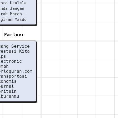
hord Ukulele
inda Jangan
arah Marah -
ugiran Masdo
Partner
uang Service
restasi Kita
ips
lectronic
umah
orldquran.com
ransportasi
konomis
ournal
eritain
iburanmu