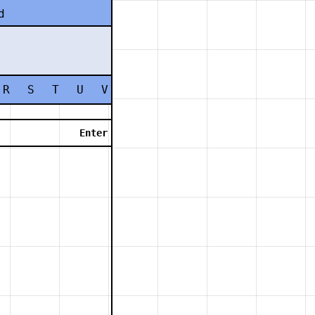
d
R
S
T
U
V
W
X
Y
Z