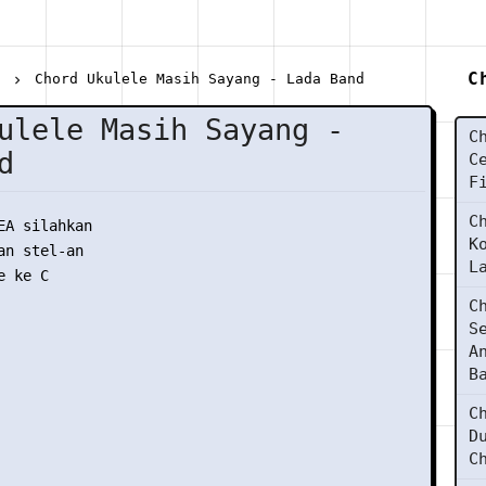
C
d
Chord Ukulele Masih Sayang - Lada Band
ulele Masih Sayang -
C
d
C
F
C
EA silahkan

K
n stel-an

L
 ke C

C
S
A
B
C
D
C