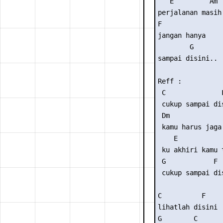
   E         Am  
perjalanan masih 
F

jangan hanya

        G

sampai disini..

Reff :

 C              F
 cukup sampai dis
 Dm              
 kamu harus jaga 
    E           
 ku akhiri kamu 
 G            F  
 cukup sampai dis
C          F

lihatlah disini

G        C
