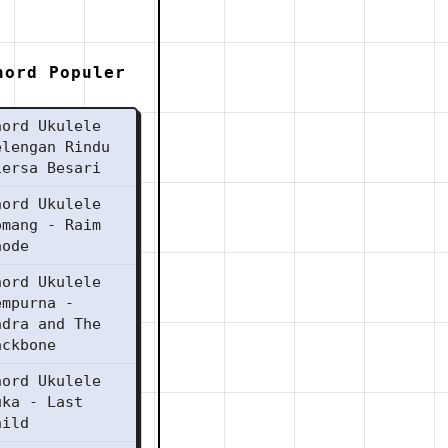
hord Populer
hord Ukulele
elengan Rindu
iersa Besari
hord Ukulele
omang - Raim
aode
hord Ukulele
empurna -
ndra and The
ackbone
hord Ukulele
uka - Last
hild