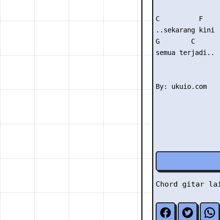
C          F

..sekarang kini

G        C

semua terjadi..

Chord gitar l