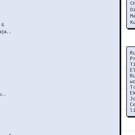
C
D
M
K
G

ja..

R
P
T
E
R
w
T
E
..

J
C
l