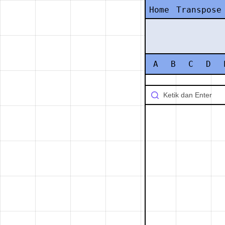
Home
Transpose
A
B
C
D