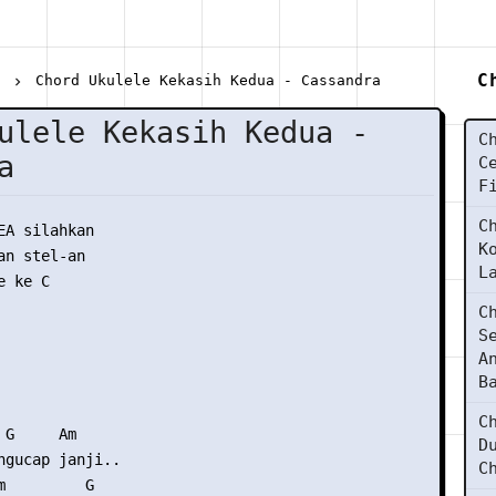
C
a
Chord Ukulele Kekasih Kedua - Cassandra
ulele Kekasih Kedua -
C
a
C
F
C
EA silahkan

K
n stel-an

L
 ke C

C
S
A
B
C
G     Am

D
ngucap janji..

C
m         G
