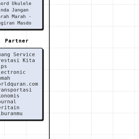
hord Ukulele
inda Jangan
arah Marah -
ugiran Masdo
Partner
uang Service
restasi Kita
ips
lectronic
umah
orldquran.com
ransportasi
konomis
ournal
eritain
iburanmu