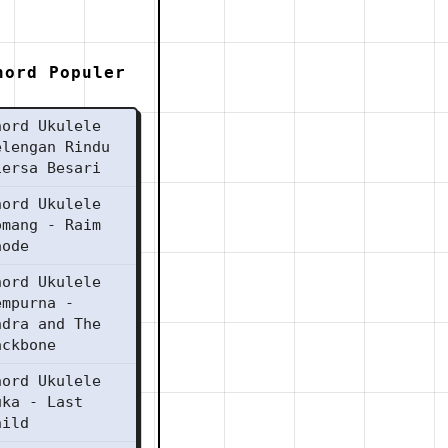
hord Populer
hord Ukulele
elengan Rindu
iersa Besari
hord Ukulele
omang - Raim
aode
hord Ukulele
empurna -
ndra and The
ackbone
hord Ukulele
uka - Last
hild