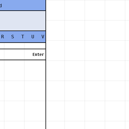
d
R
S
T
U
V
W
X
Y
Z