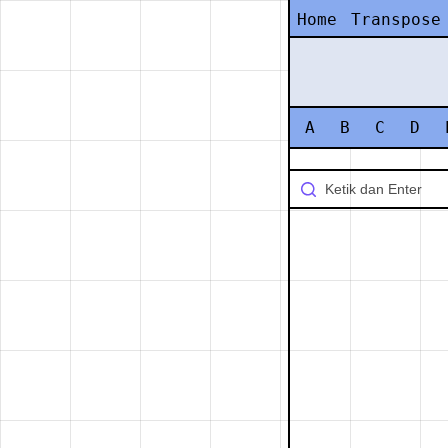
Home
Transpose
A
B
C
D