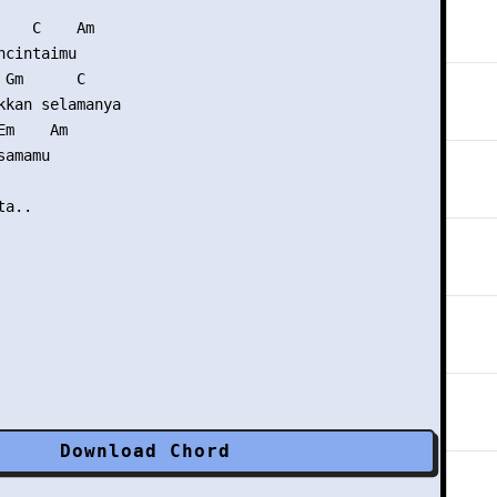
    C    Am

cintaimu

Gm      C

kkan selamanya

m    Am

amamu

a..

Download Chord