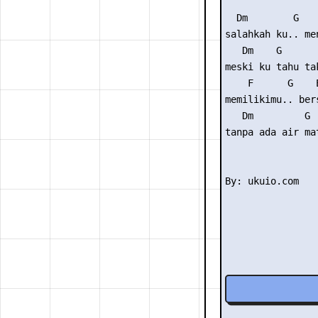
  Dm        G   
salahkah ku.. men
   Dm    G       
meski ku tahu ta
    F      G    E
memilikimu.. bers
   Dm         G 

tanpa ada air mat