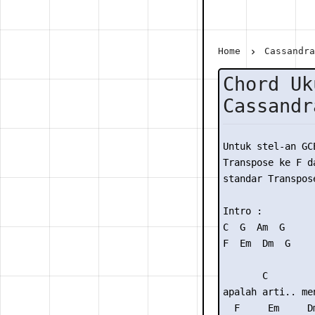
Home
Cassandr
Chord Uk
Cassandr
Untuk stel-an GC
Transpose ke F da
standar Transpose
Intro :

C  G  Am  G

F  Em  Dm  G 

       C         
apalah arti.. me
  F     Em     D