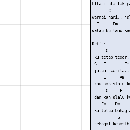
bila cinta tak p
       C         
warnai hari.. ja
  F      Em     
walau ku tahu ka
Reff :

      C          
 ku tetap tegar.
 G   F        Em
 jalani cerita..
     E      Am   
 kau kan slalu ku
      C     F

 dan kan slalu ku
    Em    Dm     
 ku tetap bahagia
     F     G     
 sebagai kekasih 