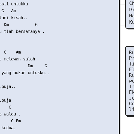
C
asti untukku

D
G   Am

M
lani kisah..

K
  Dm           G

u tlah bersamanya..

 G    Am

R
P
. melawan salah

T
            Dm     G

E
 yang bukan untukku..

R
     

w
T
puja.. 

E
J
puja

C
   C

l
 walau..

    C Fm

kedua..
