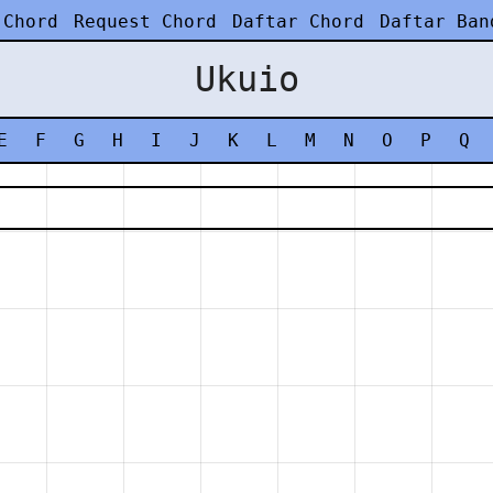
 Chord
Request Chord
Daftar Chord
Daftar Ban
Ukuio
E
F
G
H
I
J
K
L
M
N
O
P
Q