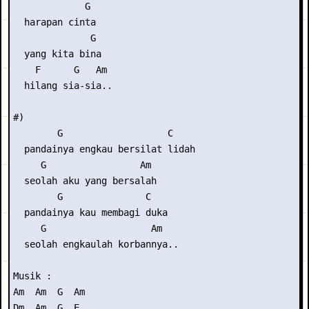
             G

  harapan cinta

              G

  yang kita bina

    F      G   Am

  hilang sia-sia..

#)

        G                   C

  pandainya engkau bersilat lidah

     G                 Am

  seolah aku yang bersalah

        G               C

  pandainya kau membagi duka

     G                   Am

  seolah engkaulah korbannya..

Musik :

Am  Am  G  Am

Dm  Am  G  E
