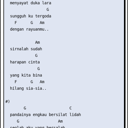
  menyayat duka lara

                  G

  sungguh ku tergoda

    F      G   Am

  dengan rayuanmu..

             Am

  sirnalah sudah

             G

  harapan cinta

              G

  yang kita bina

    F      G   Am

  hilang sia-sia..

#)

        G                   C

  pandainya engkau bersilat lidah

     G                 Am

  seolah aku yang bersalah
