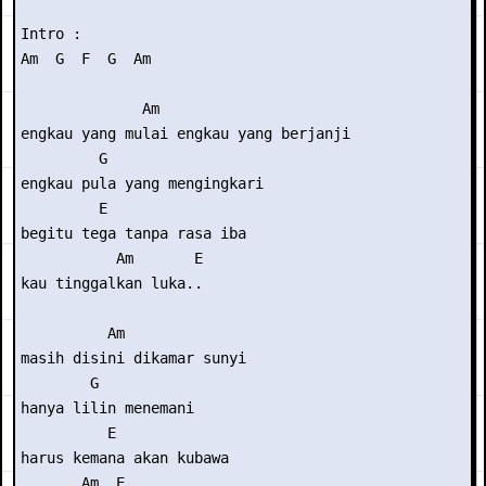
Intro :

Am  G  F  G  Am

              Am

engkau yang mulai engkau yang berjanji

         G

engkau pula yang mengingkari

         E

begitu tega tanpa rasa iba

           Am       E

kau tinggalkan luka..

          Am

masih disini dikamar sunyi

        G

hanya lilin menemani

          E

harus kemana akan kubawa

       Am  E
