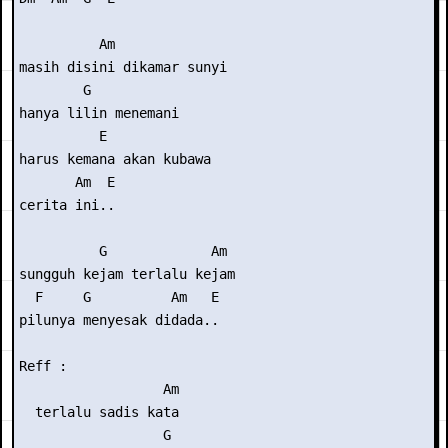
          Am

masih disini dikamar sunyi

        G

hanya lilin menemani

          E

harus kemana akan kubawa

       Am  E

cerita ini..

          G             Am

sungguh kejam terlalu kejam

  F     G          Am   E

pilunya menyesak didada..

Reff :

                  Am

  terlalu sadis kata

                  G
