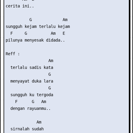
cerita ini..

          G             Am

sungguh kejam terlalu kejam

  F     G          Am   E

pilunya menyesak didada..

Reff :

                  Am

  terlalu sadis kata

                  G

  menyayat duka lara

                  G

  sungguh ku tergoda

    F      G   Am

  dengan rayuanmu..

             Am

  sirnalah sudah
