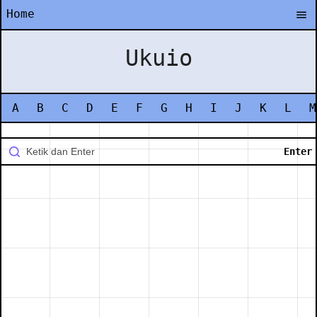
Home
Ukuio
A
B
C
D
E
F
G
H
I
J
K
L
M