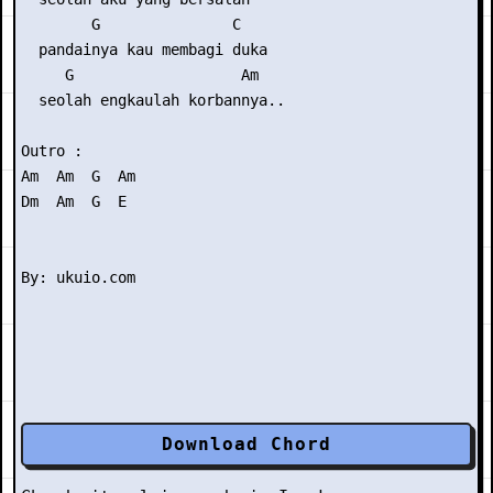
        G               C

  pandainya kau membagi duka

     G                   Am

  seolah engkaulah korbannya..

Outro :

Am  Am  G  Am

Dm  Am  G  E

Download Chord