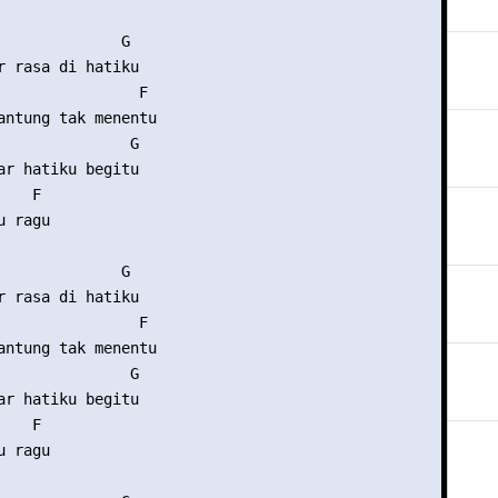
              G 

r rasa di hatiku 

                F 

antung tak menentu 

               G 

ar hatiku begitu 

   F 

 ragu 

              G 

r rasa di hatiku 

                F 

antung tak menentu 

               G 

ar hatiku begitu 

   F 

 ragu 
