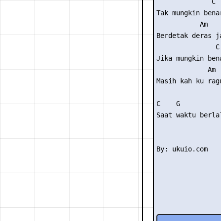
              C 
Tak mungkin bena
           Am   
Berdetak deras j
               C
Jika mungkin ben
             Am  
Masih kah ku ragu
C    G          
Saat waktu berla