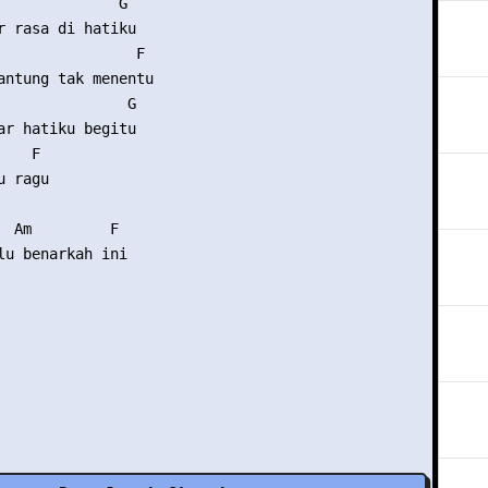
              G 

r rasa di hatiku 

                F 

antung tak menentu 

               G 

ar hatiku begitu 

   F 

 ragu 

  Am         F 

lu benarkah ini
