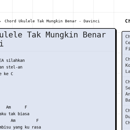
C
Chord Ukulele Tak Mungkin Benar - Davinci
ulele Tak Mungkin Benar
C
i
C
F
C
EA silahkan

K
n stel-an

L
 ke C

C
S
A
B
   Am      F 

C
aku tak biasa 

D
     Am         F 

C
mbisu yang ku rasa 
