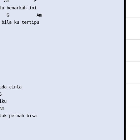
  Am          F 

lu benarkah ini 

   G           Am

 bila ku tertipu 

da cinta 

 

ku 

m 

tak pernah bisa 
