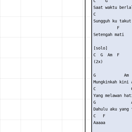
C    G          
Saat waktu berla
C               
Sungguh ku takut
          F 

Setengah mati 

[solo] 

C  G  Am  F 

(2x) 

G            Am 

Mungkinkah kini a
C               G
Yang melawan hati
G               A
Dahulu aku yang 
C   F 

Aaaaa 
