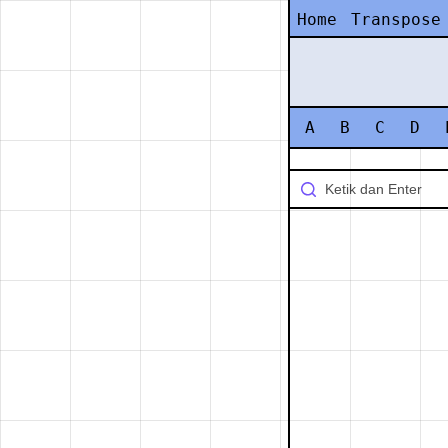
Home
Transpose
A
B
C
D