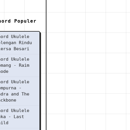
hord Populer
hord Ukulele
elengan Rindu
iersa Besari
hord Ukulele
omang - Raim
aode
hord Ukulele
empurna -
ndra and The
ackbone
hord Ukulele
uka - Last
hild