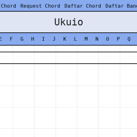
 Chord
Request Chord
Daftar Chord
Daftar Ban
Ukuio
E
F
G
H
I
J
K
L
M
N
O
P
Q