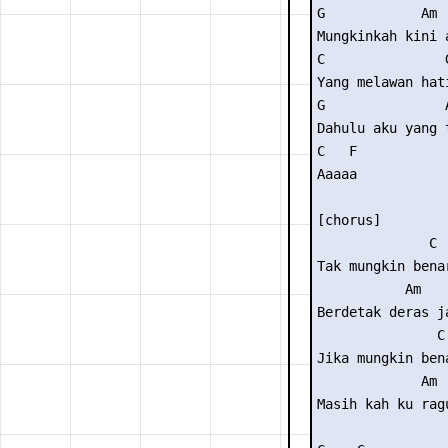
G            Am 

Mungkinkah kini a
C               G
Yang melawan hati
G               A
Dahulu aku yang 
C   F 

Aaaaa 

[chorus] 

              C 
Tak mungkin bena
           Am   
Berdetak deras j
               C
Jika mungkin ben
             Am  
Masih kah ku ragu