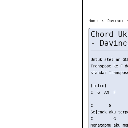
Home
Davinci
Chord Uk
- Davinc
Untuk stel-an GC
Transpose ke F da
standar Transpose
[intro] 

C  G  Am  F 

C       G       
Sejenak aku terp
C         G     
Menatapmu aku me