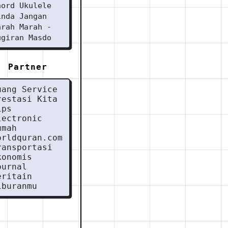
hord Ukulele
inda Jangan
arah Marah -
ugiran Masdo
Partner
uang Service
restasi Kita
ips
lectronic
umah
orldquran.com
ransportasi
konomis
ournal
eritain
iburanmu