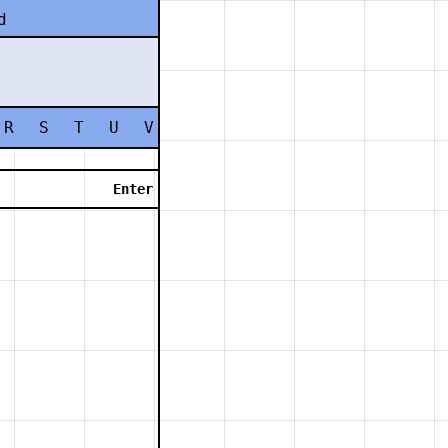
d
R
S
T
U
V
W
X
Y
Z