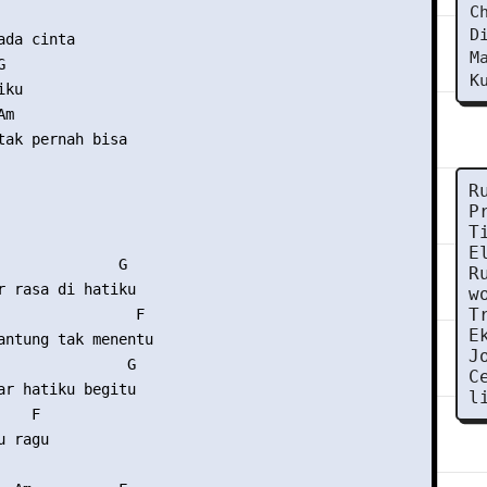
C
D
da cinta 

M
 

K
ku 

m 

tak pernah bisa 

R
P
T
E
              G 

R
r rasa di hatiku 

w
T
                F 

E
antung tak menentu 

J
               G 

C
ar hatiku begitu 

l
   F 

 ragu 
