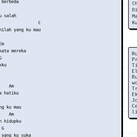
berbeda 

C
D
 salah 

M
K
                C 

nilah yang ku mau 

m 

kata mereka 

R
 

P
ku 

T
E
R
w
   Am 

T
 hatiku 

E
J
C
g ku mau 

l
   Am 

 hidupku 

G 

 yang ku suka 
