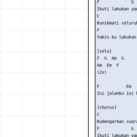
F             G 

Ikuti lakukan yan
C                
Kunikmati seluruh
F                
Yakin ku lakukan
[solo] 

F  G  Am  G 

Am  Em  F 

(2x) 

F           Em  
Ini jalanku ini 
[chorus] 

C                
Kudengarkan suara
F             G 

Ikuti lakukan yan