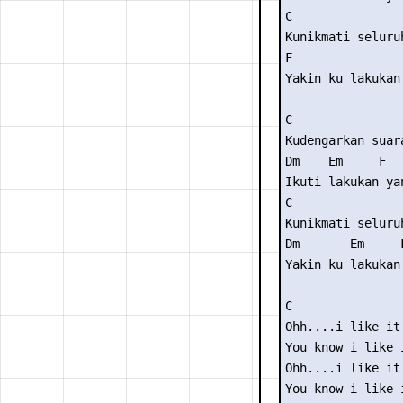
C                
Kunikmati seluruh
F                
Yakin ku lakukan
C                
Kudengarkan suara
Dm    Em     F   
Ikuti lakukan yan
C                
Kunikmati seluruh
Dm       Em     
Yakin ku lakukan
C 

Ohh....i like it 
You know i like i
Ohh....i like it 
You know i like i