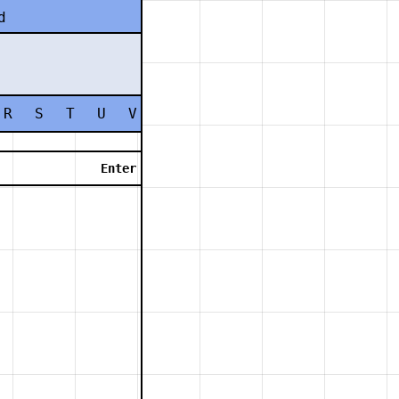
d
R
S
T
U
V
W
X
Y
Z