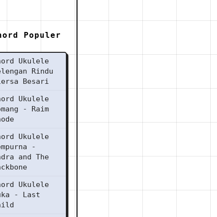
hord Populer
hord Ukulele
elengan Rindu
iersa Besari
hord Ukulele
omang - Raim
aode
hord Ukulele
empurna -
ndra and The
ackbone
hord Ukulele
uka - Last
hild