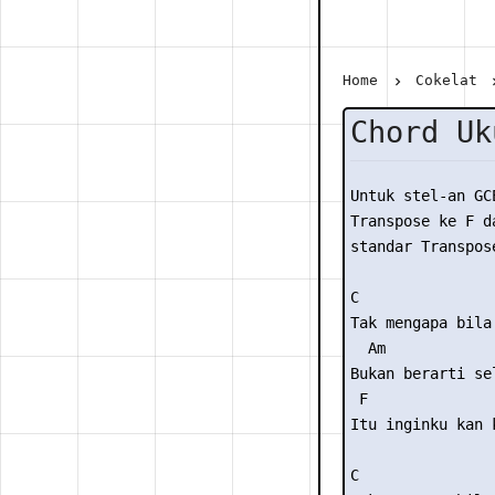
Home
Cokelat
Chord Uk
Untuk stel-an GC
Transpose ke F da
standar Transpose
C 

Tak mengapa bila 
  Am 

Bukan berarti sel
 F              
Itu inginku kan 
C 
