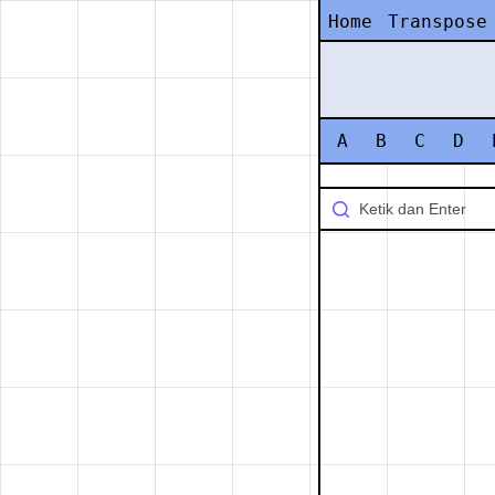
Home
Transpose
A
B
C
D