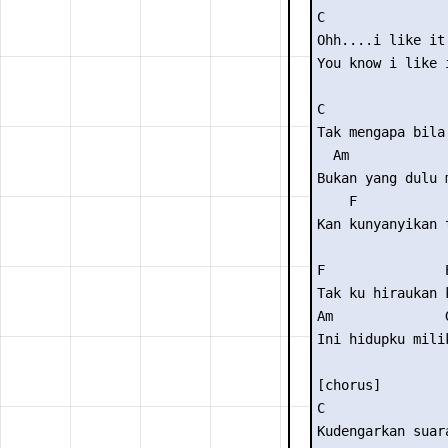
C 

Ohh....i like it 
You know i like i
C 

Tak mengapa bila 
  Am 

Bukan yang dulu 
    F           
Kan kunyanyikan 
F               E
Tak ku hiraukan 
Am              G
Ini hidupku milik
[chorus] 

C                
Kudengarkan suara