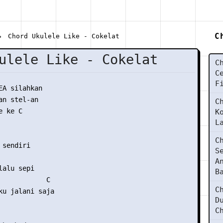
C
Chord Ukulele Like - Cokelat
ulele Like - Cokelat
C
C
F
EA silahkan

n stel-an

C
 ke C

K
L
C
sendiri 

S
A
alu sepi 

B
            C 

C
ku jalani saja 

D
C