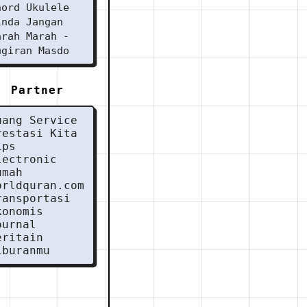
hord Ukulele
inda Jangan
arah Marah -
ugiran Masdo
Partner
uang Service
restasi Kita
ips
lectronic
umah
orldquran.com
ransportasi
konomis
ournal
eritain
iburanmu