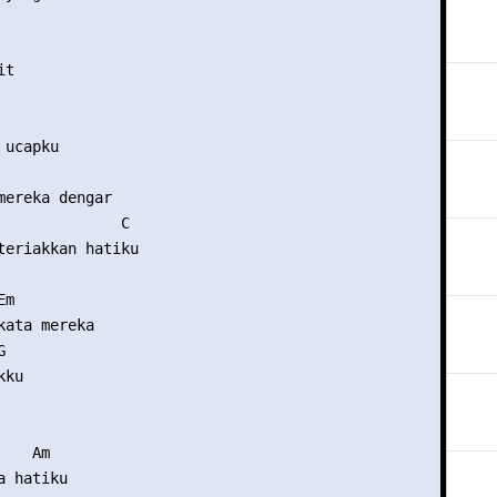


t 

ucapku 

mereka dengar 

              C 

teriakkan hatiku 

m 

kata mereka 

 

ku 

   Am 

 hatiku 
