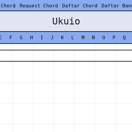
 Chord
Request Chord
Daftar Chord
Daftar Ban
Ukuio
E
F
G
H
I
J
K
L
M
N
O
P
Q