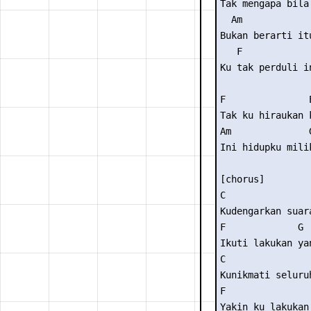
Tak mengapa bila 
  Am 

Bukan berarti itu
   F            
Ku tak perduli i
F               E
Tak ku hiraukan 
Am              G
Ini hidupku milik
[chorus] 

C                
Kudengarkan suara
F             G 

Ikuti lakukan yan
C                
Kunikmati seluruh
F                
Yakin ku lakukan