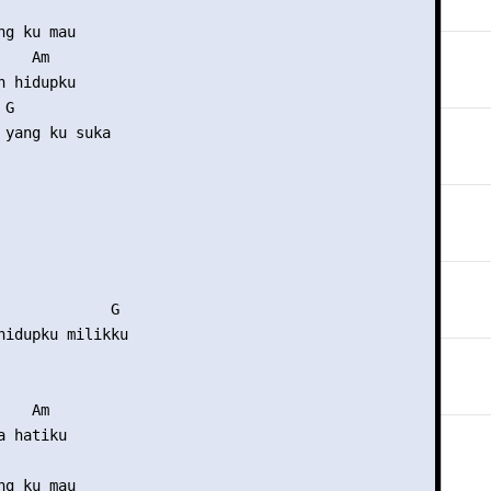
g ku mau 

   Am 

 hidupku 

G 

 yang ku suka 

             G 

hidupku milikku 

   Am 

 hatiku 

g ku mau 
