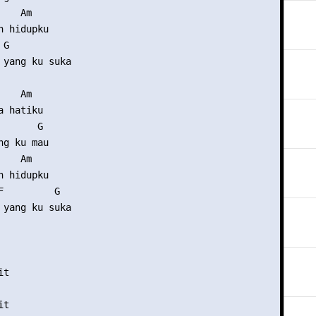
   Am 

 hidupku 

G 

 yang ku suka 

   Am 

 hatiku 

      G 

g ku mau 

   Am 

 hidupku 

F         G 

 yang ku suka 



t 



t
