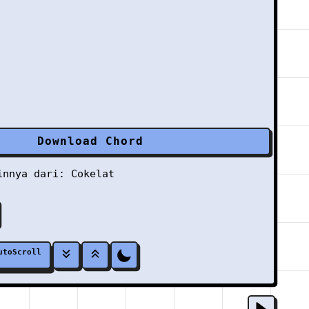
Download Chord
ainnya dari:
Cokelat
utoScroll