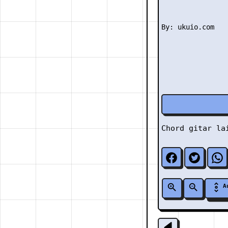
Chord gitar l
A