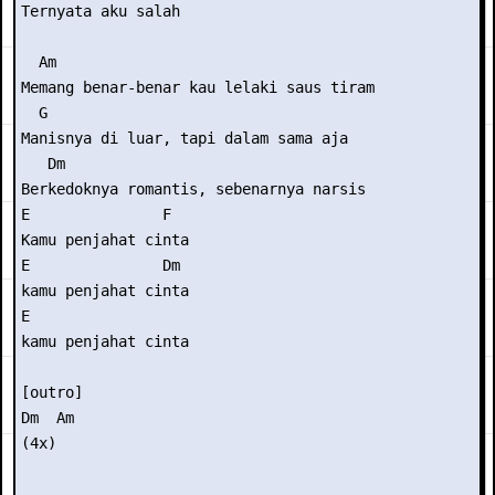
Ternyata aku salah 

  Am 

Memang benar-benar kau lelaki saus tiram 

  G 

Manisnya di luar, tapi dalam sama aja 

   Dm  

Berkedoknya romantis, sebenarnya narsis 

E               F 

Kamu penjahat cinta 

E               Dm 

kamu penjahat cinta 

E                

kamu penjahat cinta 

[outro] 

Dm  Am 

(4x) 
