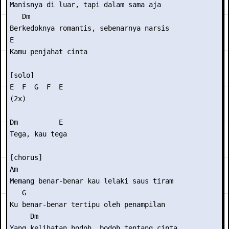
Manisnya di luar, tapi dalam sama aja 

   Dm  

Berkedoknya romantis, sebenarnya narsis 

E 

Kamu penjahat cinta 

[solo]

E  F  G  F  E 

(2x) 

Dm          E 

Tega, kau tega 

[chorus] 

Am 

Memang benar-benar kau lelaki saus tiram 

   G 

Ku benar-benar tertipu oleh penampilan 

     Dm 

Yang kelihatan bodoh, bodoh tentang cinta 
