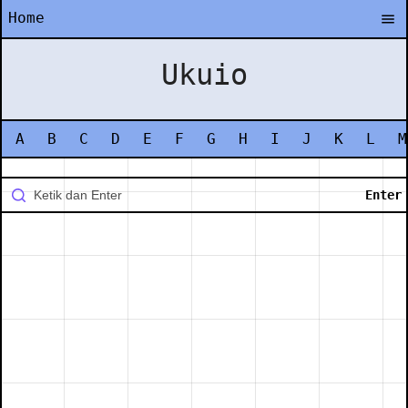
Home
Ukuio
A
B
C
D
E
F
G
H
I
J
K
L
M