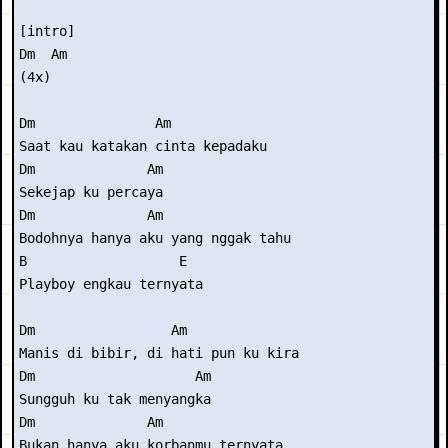
[intro] 

Dm  Am 

(4x) 

Dm               Am 

Saat kau katakan cinta kepadaku 

Dm              Am 

Sekejap ku percaya 

Dm              Am 

Bodohnya hanya aku yang nggak tahu 

B                   E 

Playboy engkau ternyata 

Dm                 Am 

Manis di bibir, di hati pun ku kira 

Dm                    Am 

Sungguh ku tak menyangka 

Dm              Am 

Bukan hanya aku korbanmu ternyata 
