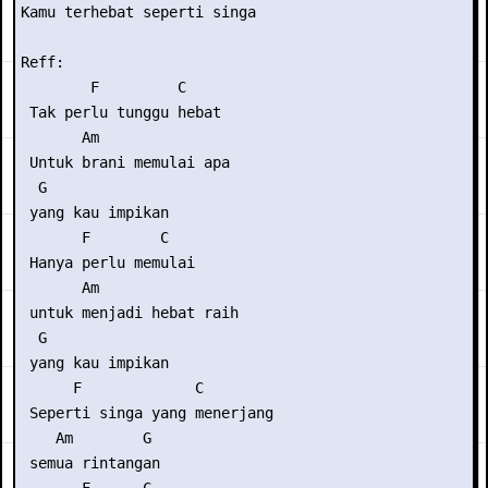
Kamu terhebat seperti singa

Reff:

        F         C

 Tak perlu tunggu hebat

       Am               

 Untuk brani memulai apa

  G

 yang kau impikan

       F        C

 Hanya perlu memulai

       Am                

 untuk menjadi hebat raih

  G

 yang kau impikan

      F             C        

 Seperti singa yang menerjang

    Am        G

 semua rintangan
