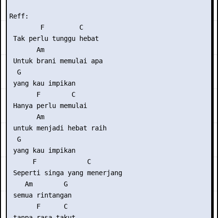
Reff:

        F         C

 Tak perlu tunggu hebat

       Am               

 Untuk brani memulai apa

  G

 yang kau impikan

       F        C

 Hanya perlu memulai

       Am               

 untuk menjadi hebat raih

  G

 yang kau impikan

      F             C        

 Seperti singa yang menerjang

    Am        G

 semua rintangan

       F      C

 tanpa rasa takut
