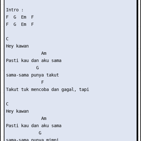
Intro :

F  G  Em  F

F  G  Em  F

C

Hey kawan

              Am

Pasti kau dan aku sama

            G

sama-sama punya takut

              F

Takut tuk mencoba dan gagal, tapi

C

Hey kawan

              Am

Pasti kau dan aku sama

             G

sama-sama punya mimpi
