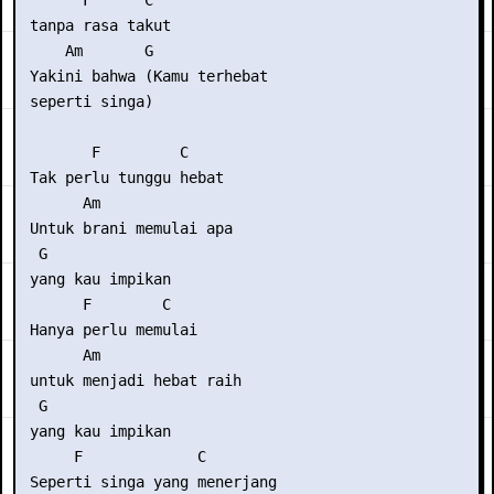
       F      C

 tanpa rasa takut

     Am       G

 Yakini bahwa (Kamu terhebat

 seperti singa)

        F         C

 Tak perlu tunggu hebat

       Am               

 Untuk brani memulai apa

  G

 yang kau impikan

       F        C

 Hanya perlu memulai

       Am                

 untuk menjadi hebat raih

  G

 yang kau impikan

      F             C         

 Seperti singa yang menerjang
