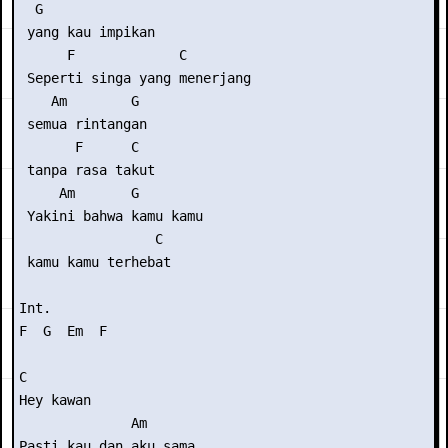
  G

 yang kau impikan

      F             C        

 Seperti singa yang menerjang

    Am        G

 semua rintangan

       F      C

 tanpa rasa takut

     Am       G        

 Yakini bahwa kamu kamu

                 C

 kamu kamu terhebat

Int.

F  G  Em  F

C

Hey kawan

              Am

Pasti kau dan aku sama
