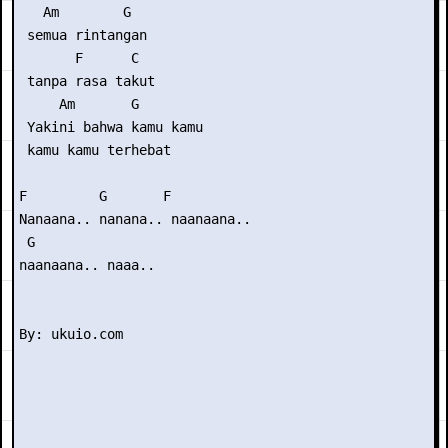
   Am        G

 semua rintangan

       F      C

 tanpa rasa takut

     Am       G

 Yakini bahwa kamu kamu

 kamu kamu terhebat

F         G       F         

Nanaana.. nanana.. naanaana.. 

 G

naanaana.. naaa..
