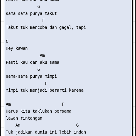
             G

sama-sama punya takut

               F

Takut tuk mencoba dan gagal, tapi

C

Hey kawan

              Am

Pasti kau dan aku sama

             G

sama-sama punya mimpi

                F

Mimpi tuk menjadi berarti karena

Am                     F

Harus kita taklukan bersama

lawan rintangan

    Am                       G

Tuk jadikan dunia ini lebih indah
