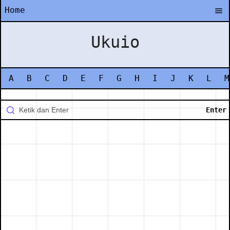
Home
Ukuio
A
B
C
D
E
F
G
H
I
J
K
L
M