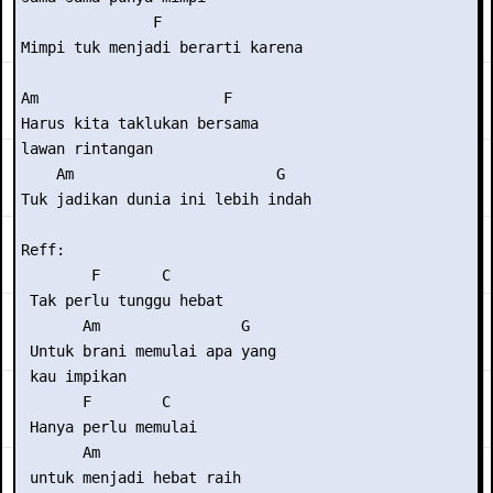
               F

Mimpi tuk menjadi berarti karena

Am                     F

Harus kita taklukan bersama

lawan rintangan

    Am                       G

Tuk jadikan dunia ini lebih indah

Reff:

        F       C

 Tak perlu tunggu hebat

       Am                G

 Untuk brani memulai apa yang

 kau impikan

       F        C

 Hanya perlu memulai

       Am                

 untuk menjadi hebat raih
