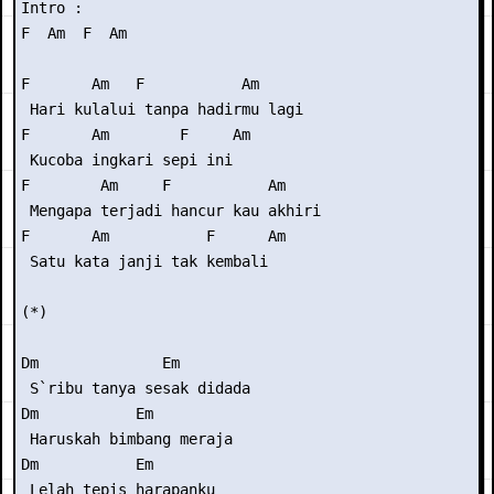
Intro : 

F  Am  F  Am 

F       Am   F           Am 

 Hari kulalui tanpa hadirmu lagi 

F       Am        F     Am 

 Kucoba ingkari sepi ini 

F        Am     F           Am 

 Mengapa terjadi hancur kau akhiri 

F       Am           F      Am 

 Satu kata janji tak kembali 

(*) 

Dm              Em 

 S`ribu tanya sesak didada 

Dm           Em 

 Haruskah bimbang meraja 

Dm           Em 

 Lelah tepis harapanku 
