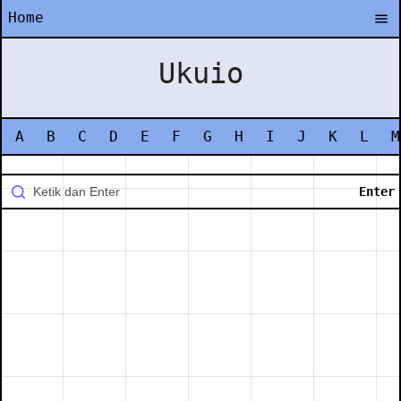
Home
Ukuio
A
B
C
D
E
F
G
H
I
J
K
L
M