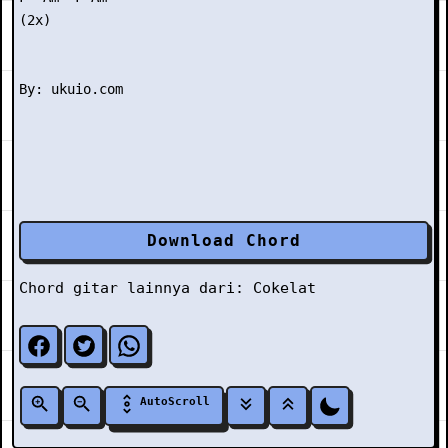
(2x) 

Download Chord
Chord gitar lainnya dari:
Cokelat
AutoScroll