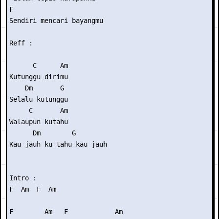
F 

Sendiri mencari bayangmu 

Reff : 

      C      Am 

Kutunggu dirimu 

    Dm       G 

Selalu kutunggu 

     C       Am 

Walaupun kutahu 

      Dm        G 

Kau jauh ku tahu kau jauh 

Intro : 

F  Am  F  Am 

F        Am   F            Am 
