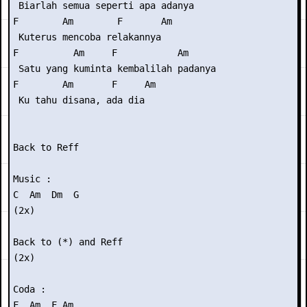
 Biarlah semua seperti apa adanya 

F        Am        F       Am 

 Kuterus mencoba relakannya 

F          Am     F           Am 

 Satu yang kuminta kembalilah padanya 

F        Am       F     Am 

 Ku tahu disana, ada dia 

Back to Reff 

Music :

C  Am  Dm  G 

(2x) 

Back to (*) and Reff 

(2x) 

Coda : 

F  Am  F Am 
