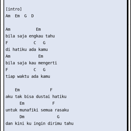
[intro] 

Am  Em  G  D 

Am           Em 

bila saja engkau tahu 

F           C   G  

di hatiku ada kamu 

Am            Em 

bila saja kau mengerti 

F           C   G  

tiap waktu ada kamu 

    Em             F 

aku tak bisa dustai hatiku 

      Em            F 

untuk munafiki semua rasaku 

      Dm              G 

dan kini ku ingin dirimu tahu 
