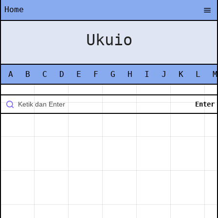
Home
Ukuio
A
B
C
D
E
F
G
H
I
J
K
L
M