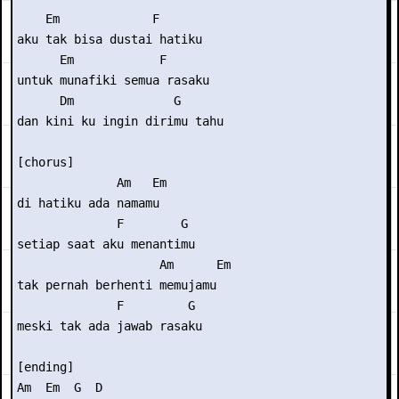
    Em             F 

aku tak bisa dustai hatiku 

      Em            F 

untuk munafiki semua rasaku 

      Dm              G 

dan kini ku ingin dirimu tahu 

[chorus] 

              Am   Em 

di hatiku ada namamu 

              F        G 

setiap saat aku menantimu 

                    Am      Em 

tak pernah berhenti memujamu  

              F         G 

meski tak ada jawab rasaku 

[ending] 

Am  Em  G  D 
