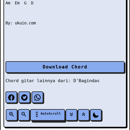
Am  Em  G  D

Download Chord
Chord gitar lainnya dari:
D'Bagindas
AutoScroll