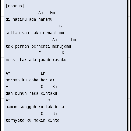
[chorus] 

              Am   Em 

di hatiku ada namamu 

              F        G 

setiap saat aku menantimu 

                    Am      Em 

tak pernah berhenti memujamu  

              F         G 

meski tak ada jawab rasaku 

Am             Em 

pernah ku coba berlari 

F              C    Bm 

dan bunuh rasa cintaku 

Am               Em 

namun sungguh ku tak bisa 

F              C    Bm 

ternyata ku makin cinta 
