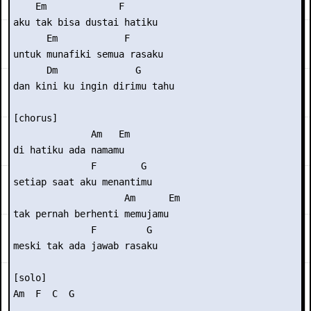
    Em             F 

aku tak bisa dustai hatiku 

      Em            F 

untuk munafiki semua rasaku 

      Dm              G 

dan kini ku ingin dirimu tahu 

[chorus] 

              Am   Em 

di hatiku ada namamu 

              F        G 

setiap saat aku menantimu 

                    Am      Em 

tak pernah berhenti memujamu  

              F         G 

meski tak ada jawab rasaku 

[solo] 

Am  F  C  G  
