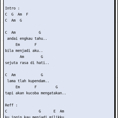
Intro : 

C  G  Am  F 

C  Am  G

C  Am           G

 andai engkau tahu..

     Em       F

bila menjadi aku..

       Am        G

sejuta rasa di hati..

C  Am            G

 lama tlah kupendam..

     Em       F         G    

tapi akan kucoba mengatakan..

Reff :

C               G      E  Am

ku ingin kau menjadi milikku
