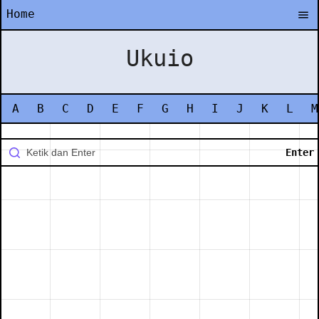
Home
Ukuio
A
B
C
D
E
F
G
H
I
J
K
L
M