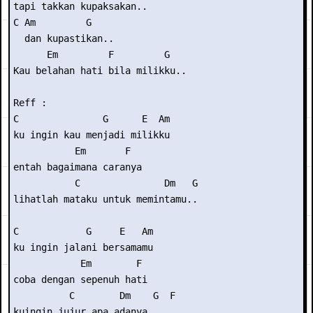
tapi takkan kupaksakan..

C Am         G

  dan kupastikan..

      Em         F         G    

Kau belahan hati bila milikku..

Reff :

C               G      E  Am

ku ingin kau menjadi milikku

           Em       F

entah bagaimana caranya

           C               Dm   G  

lihatlah mataku untuk memintamu..

C            G     E   Am

ku ingin jalani bersamamu

            Em        F

coba dengan sepenuh hati

          C        Dm    G  F

kuingin jujur apa adanya..
