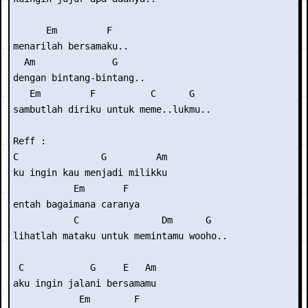
      Em         F

menarilah bersamaku..

  Am              G

dengan bintang-bintang..

   Em         F          C      G

sambutlah diriku untuk meme..lukmu..

Reff :

C               G         Am

ku ingin kau menjadi milikku

           Em       F

entah bagaimana caranya

           C               Dm      G

lihatlah mataku untuk memintamu wooho..

 C            G     E   Am

aku ingin jalani bersamamu

            Em        F
