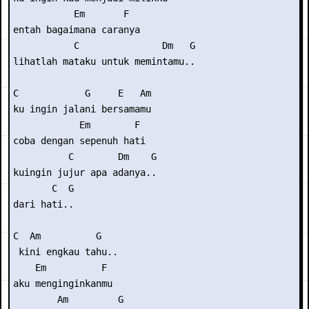
           Em       F

entah bagaimana caranya

           C               Dm   G   

lihatlah mataku untuk memintamu..

C            G     E   Am

ku ingin jalani bersamamu

            Em        F

coba dengan sepenuh hati

          C        Dm    G

kuingin jujur apa adanya..

       C  G 

dari hati..

C  Am          G

 kini engkau tahu..

    Em          F

aku menginginkanmu

        Am         G
