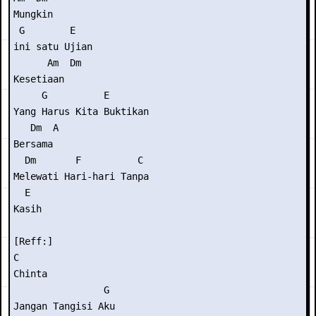
Mungkin 

 G        E 

ini satu Ujian  

      Am  Dm 

Kesetiaan 

     G          E 

Yang Harus Kita Buktikan  

   Dm  A 

Bersama 

  Dm       F          C 

Melewati Hari-hari Tanpa 

  E 

Kasih 

[Reff:] 

C 

Chinta 

                G   

Jangan Tangisi Aku 
