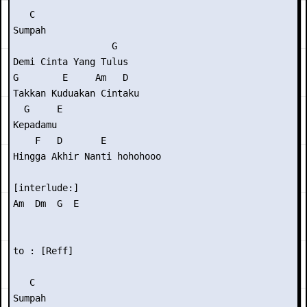
   C 

Sumpah 

                  G  

Demi Cinta Yang Tulus 

G        E     Am   D 

Takkan Kuduakan Cintaku 

  G     E 

Kepadamu 

    F   D       E 

Hingga Akhir Nanti hohohooo 

[interlude:] 

Am  Dm  G  E 

to : [Reff] 

   C 

Sumpah 
