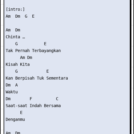
[intro:] 

Am  Dm  G  E 

Am  Dm 

Chinta … 

    G           E 

Tak Pernah Terbayangkan  

      Am Dm 

Kisah Kita 

    G            E 

Kan Berpisah Tuk Sementara  

Dm  A 

Waktu 

Dm        F          C 

Saat-saat Indah Bersama 

      E 

Denganmu 

Am  Dm 
