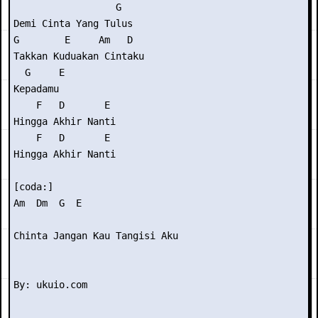
                  G  

Demi Cinta Yang Tulus 

G        E     Am   D 

Takkan Kuduakan Cintaku 

  G     E 

Kepadamu 

    F   D       E 

Hingga Akhir Nanti 

    F   D       E 

Hingga Akhir Nanti 

[coda:] 

Am  Dm  G  E 

Chinta Jangan Kau Tangisi Aku
