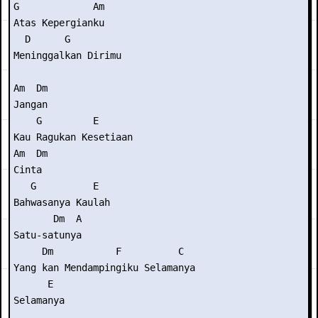
G             Am 

Atas Kepergianku 

  D      G 

Meninggalkan Dirimu 

Am  Dm 

Jangan 

    G         E 

Kau Ragukan Kesetiaan  

Am  Dm 

Cinta 

   G          E 

Bahwasanya Kaulah  

       Dm  A 

Satu-satunya 

     Dm           F          C 

Yang kan Mendampingiku Selamanya 

      E 

Selamanya 
