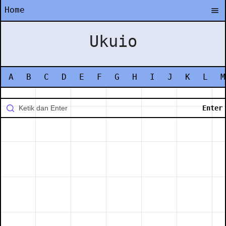
Home
Ukuio
A
B
C
D
E
F
G
H
I
J
K
L
M