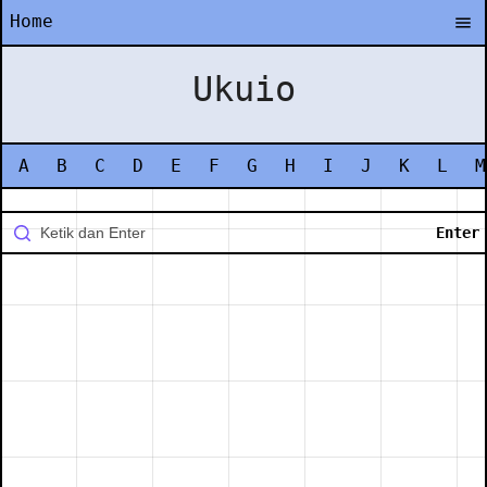
Home
Ukuio
A
B
C
D
E
F
G
H
I
J
K
L
M