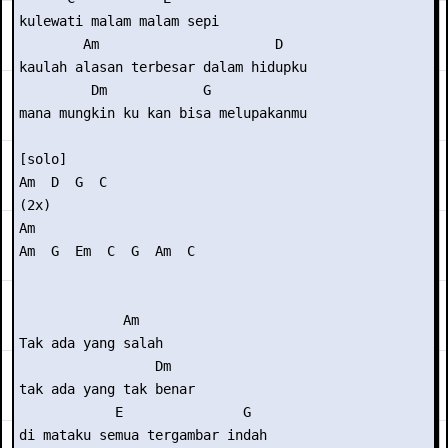
kulewati malam malam sepi 

        Am                      D 

kaulah alasan terbesar dalam hidupku 

         Dm            G           

mana mungkin ku kan bisa melupakanmu 

[solo] 

Am  D  G  C 

(2x) 

Am 

Am  G  Em  C  G  Am  C 

             Am 

Tak ada yang salah 

                 Dm  

tak ada yang tak benar 

            E               G 

di mataku semua tergambar indah 
