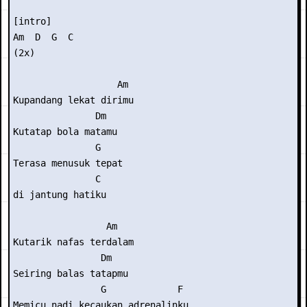
[intro] 

Am  D  G  C 

(2x) 

                   Am 

Kupandang lekat dirimu 

               Dm 

Kutatap bola matamu 

               G 

Terasa menusuk tepat  

               C 

di jantung hatiku 

                 Am 

Kutarik nafas terdalam 

                Dm 

Seiring balas tatapmu 

                G             F 

Memicu nadi kecaukan adrenalinku 
