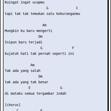
Kuingat ingat ucapmu 

                     G              C 

tapi tak tak temukan satu kekuranganmu 

                   Am 

Mungkin ku baru mengerti 

                 Dm 

Inipun baru terjadi 

                  G               F  

kujatuh hati tak pernah seperti ini 

             Am 

Tak ada yang salah 

                 Dm  

tak ada yang tak benar 

            E               G 

di mataku semua tergambar indah 

[chorus] 

      C           E 
