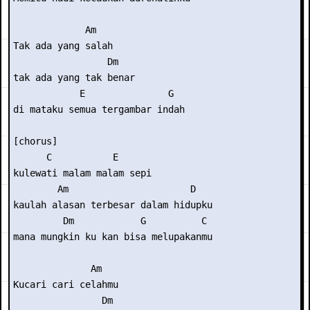
             Am 

Tak ada yang salah 

                 Dm  

tak ada yang tak benar 

            E               G 

di mataku semua tergambar indah 

[chorus] 

      C           E 

kulewati malam malam sepi 

        Am                      D 

kaulah alasan terbesar dalam hidupku 

         Dm            G          C 

mana mungkin ku kan bisa melupakanmu 

              Am 

Kucari cari celahmu 

                Dm 
