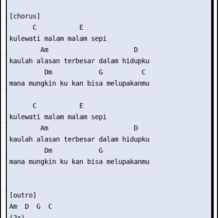
[chorus] 

      C           E 

kulewati malam malam sepi 

        Am                      D 

kaulah alasan terbesar dalam hidupku 

         Dm            G          C 

mana mungkin ku kan bisa melupakanmu 

      C           E 

kulewati malam malam sepi 

        Am                      D 

kaulah alasan terbesar dalam hidupku 

         Dm            G           

mana mungkin ku kan bisa melupakanmu 

[outro] 

Am  D  G  C 

(2x)
