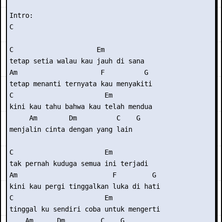
Intro:

C 

C                     Em 

tetap setia walau kau jauh di sana 

Am                     F          G 

tetap menanti ternyata kau menyakiti 

C                       Em 

kini kau tahu bahwa kau telah mendua 

     Am        Dm          C    G 

menjalin cinta dengan yang lain 

C                       Em 

tak pernah kuduga semua ini terjadi 

Am                        F         G 

kini kau pergi tinggalkan luka di hati 

C                       Em 

tinggal ku sendiri coba untuk mengerti 

    Am      Dm         C    G 
