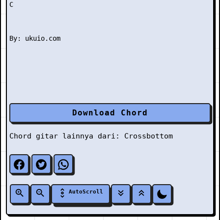
C

Download Chord
Chord gitar lainnya dari:
Crossbottom
AutoScroll