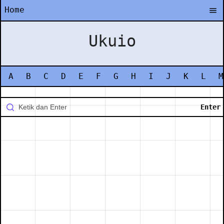
Home
Ukuio
A
B
C
D
E
F
G
H
I
J
K
L
M