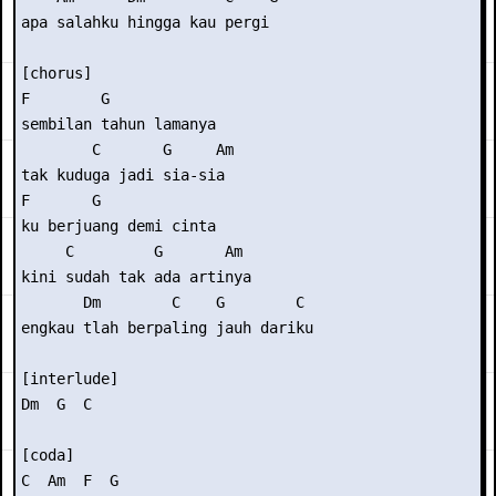
apa salahku hingga kau pergi 

[chorus] 

F        G  

sembilan tahun lamanya 

        C       G     Am 

tak kuduga jadi sia-sia 

F       G 

ku berjuang demi cinta 

     C         G       Am 

kini sudah tak ada artinya 

       Dm        C    G        C 

engkau tlah berpaling jauh dariku 

[interlude] 

Dm  G  C 

[coda] 

C  Am  F  G
