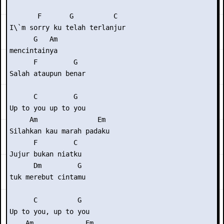
       F       G          C  

I\`m sorry ku telah terlanjur

      G   Am 

mencintainya 

      F         G           

Salah ataupun benar  

      C         G 

Up to you up to you 

     Am               Em 

Silahkan kau marah padaku 

      F         C 

Jujur bukan niatku 

      Dm         G 

tuk merebut cintamu 

      C          G 

Up to you, up to you 

    Am             Em  
