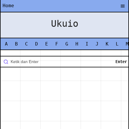
Home
Ukuio
A
B
C
D
E
F
G
H
I
J
K
L
M