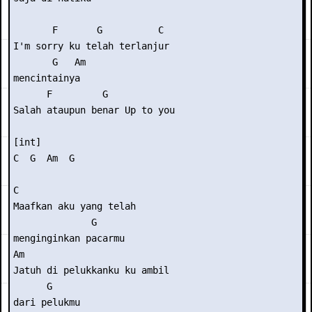
       F       G          C 

I'm sorry ku telah terlanjur

       G   Am 

mencintainya 

      F         G           

Salah ataupun benar Up to you 

[int] 

C  G  Am  G 

C                     

Maafkan aku yang telah

              G 

menginginkan pacarmu 

Am                           

Jatuh di pelukkanku ku ambil

      G 

dari pelukmu 
