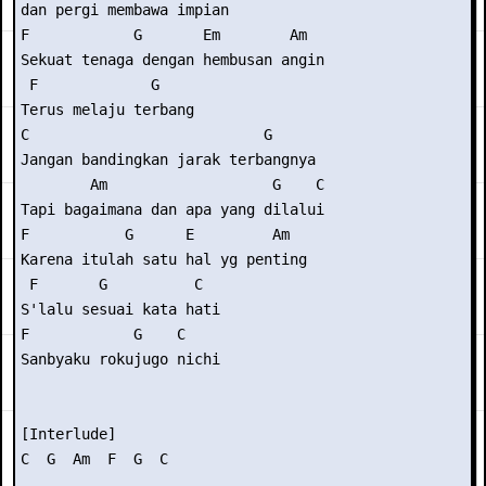
dan pergi membawa impian

F            G       Em        Am  

Sekuat tenaga dengan hembusan angin

 F             G

Terus melaju terbang

C                           G     

Jangan bandingkan jarak terbangnya

        Am                   G    C

Tapi bagaimana dan apa yang dilalui

F           G      E         Am   

Karena itulah satu hal yg penting

 F       G          C

S'lalu sesuai kata hati

F            G    C

Sanbyaku rokujugo nichi

[Interlude]

C  G  Am  F  G  C
