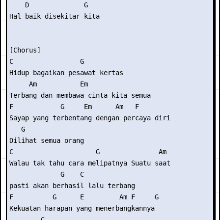
    D              G

Hal baik disekitar kita

[Chorus]

C                 G          

Hidup bagaikan pesawat kertas

     Am           Em

Terbang dan membawa cinta kita semua

F            G     Em      Am   F        

Sayap yang terbentang dengan percaya diri

   G

Dilihat semua orang

C                     G               Am 

Walau tak tahu cara melipatnya Suatu saat

             G    C

pasti akan berhasil lalu terbang

F          G      E         Am F     G

Kekuatan harapan yang menerbangkannya

        C
