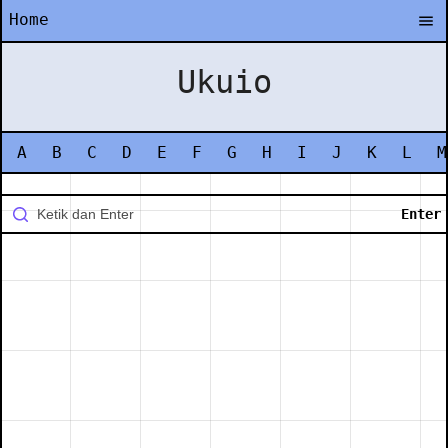
Home
Ukuio
A
B
C
D
E
F
G
H
I
J
K
L
M