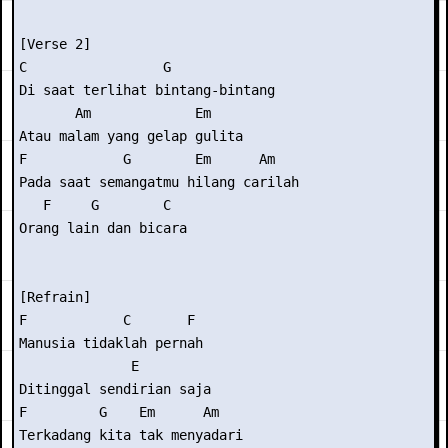
[Verse 2]

C                 G             

Di saat terlihat bintang-bintang

       Am             Em

Atau malam yang gelap gulita

F            G        Em      Am   

Pada saat semangatmu hilang carilah

   F     G        C

Orang lain dan bicara

[Refrain]

F            C       F 

Manusia tidaklah pernah

              E

Ditinggal sendirian saja

F         G    Em      Am    

Terkadang kita tak menyadari
