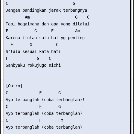
C                           G     

Jangan bandingkan jarak terbangnya

        Am                   G    C

Tapi bagaimana dan apa yang dilalui

F           G      E         Am   

Karena itulah satu hal yg penting

  F       G          C

S'lalu sesuai kata hati

F            G    C

Sanbyaku rokujugo nichi

[Outro]

C             F       G

Ayo terbanglah (coba terbanglah)!

C             F       G

Ayo terbanglah (coba terbanglah)

C             F       Fm

Ayo terbanglah (coba terbanglah)
