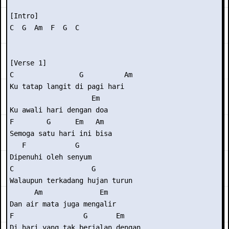
[Intro]

C  G  Am  F  G  C

[Verse 1]

C                G          Am

Ku tatap langit di pagi hari

                    Em

Ku awali hari dengan doa

F        G      Em   Am  

Semoga satu hari ini bisa

   F            G

Dipenuhi oleh senyum

C                   G         

Walaupun terkadang hujan turun

      Am              Em

Dan air mata juga mengalir

F                 G       Em    

Di hari yang tak berjalan dengan
