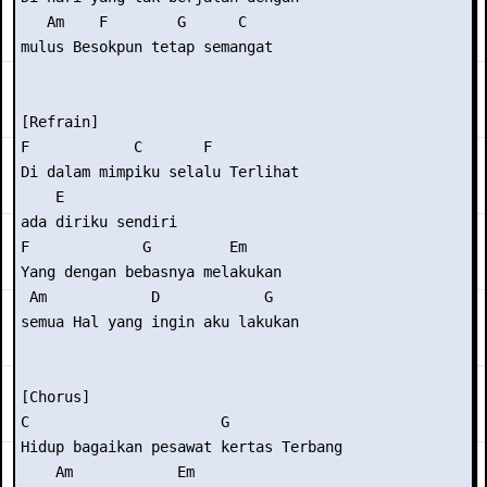
   Am    F        G      C

mulus Besokpun tetap semangat

[Refrain]

F            C       F          

Di dalam mimpiku selalu Terlihat

    E

ada diriku sendiri

F             G         Em    

Yang dengan bebasnya melakukan

 Am            D            G

semua Hal yang ingin aku lakukan

[Chorus]

C                      G             

Hidup bagaikan pesawat kertas Terbang

    Am            Em
