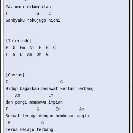
Ya. mari nikmatilah

F            G    C

Sanbyaku rokujugo nichi

[Interlude]

F  G  Em  Am  F  G  C

F  G  E  Am  Dm  G

[Chorus]

C                      G             

Hidup bagaikan pesawat kertas Terbang

    Am            Em

dan pergi membawa impian

F            G       Em        Am  

Sekuat tenaga dengan hembusan angin

 F             G

Terus melaju terbang
