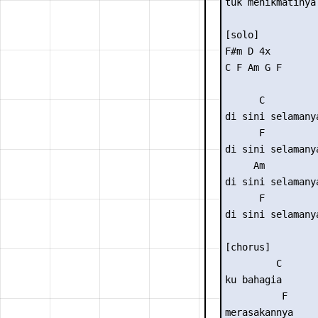
tuk menikmatinya 
[solo] 

F#m D 4x 

C F Am G F  

      C 

di sini selamany
      F 

di sini selamany
     Am         
di sini selamany
      F 

di sini selamany
[chorus] 

         C 

ku bahagia 

          F 

merasakannya 
