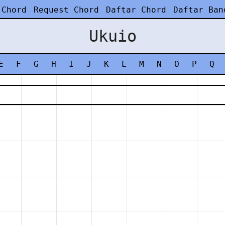
 Chord
Request Chord
Daftar Chord
Daftar Ban
Ukuio
E
F
G
H
I
J
K
L
M
N
O
P
Q