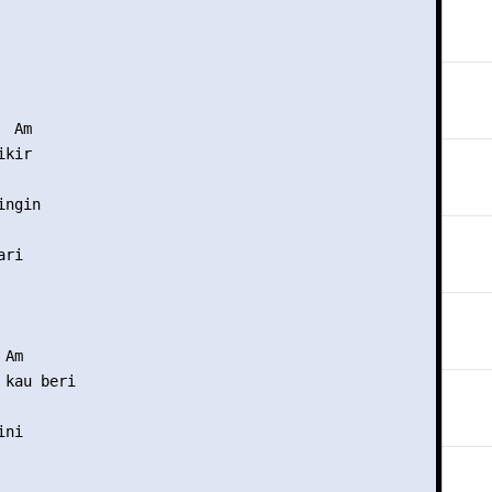


 Am 

kir 

ngin 

ri 

Am 

kau beri 

ni 


