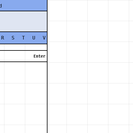
d
R
S
T
U
V
W
X
Y
Z