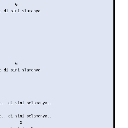
      G 

a di sini slamanya 



      G 

a di sini slamanya 



a.. di sini selamanya.. 

a.. di sini selamanya.. 

         G 
