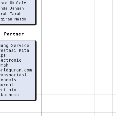
hord Ukulele
inda Jangan
arah Marah -
ugiran Masdo
Partner
uang Service
restasi Kita
ips
lectronic
umah
orldquran.com
ransportasi
konomis
ournal
eritain
iburanmu