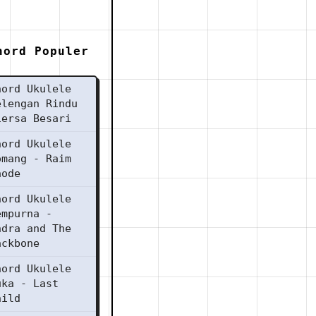
hord Populer
hord Ukulele
elengan Rindu
iersa Besari
hord Ukulele
omang - Raim
aode
hord Ukulele
empurna -
ndra and The
ackbone
hord Ukulele
uka - Last
hild