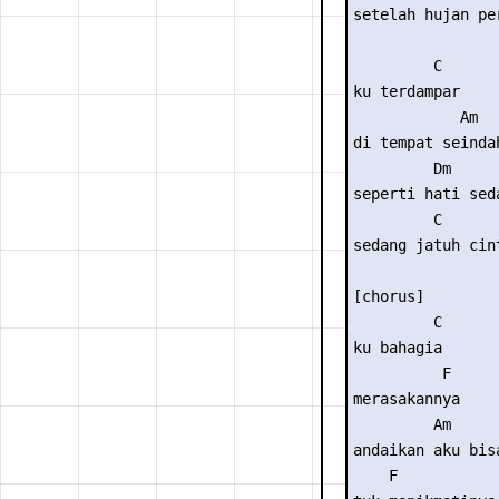
setelah hujan per
         C 

ku terdampar 

            Am 

di tempat seindah
         Dm 

seperti hati seda
         C 

sedang jatuh cint
[chorus] 

         C 

ku bahagia 

          F 

merasakannya 

         Am      
andaikan aku bis
    F 
