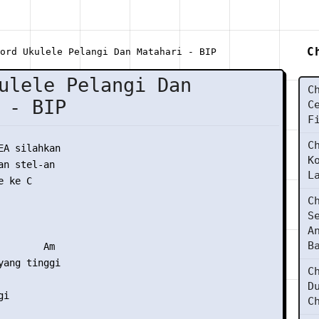
C
ord Ukulele Pelangi Dan Matahari - BIP
ulele Pelangi Dan
C
 - BIP
C
F
C
EA silahkan

K
n stel-an

L
 ke C

C
S
A
B
        Am 

yang tinggi 

C
D
i  

C