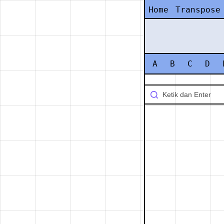
Home
Transpose
A
B
C
D