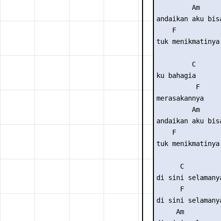
         Am      
andaikan aku bis
    F 

tuk menikmatinya 
         C 

ku bahagia 

          F 

merasakannya 

         Am      
andaikan aku bis
    F 

tuk menikmatinya 
      C 

di sini selamany
      F 

di sini selamany
     Am         