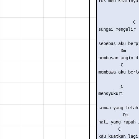
tuk menikmatinya 
              C 

sungai mengalir 

                 
sebebas aku berpi
         Dm 

hembusan angin di
         C 

membawa aku berla
         C 

mensyukuri 

                 
semua yang telah 
          Dm 

hati yang rapuh i
        C 

kau kuatkan lagi 