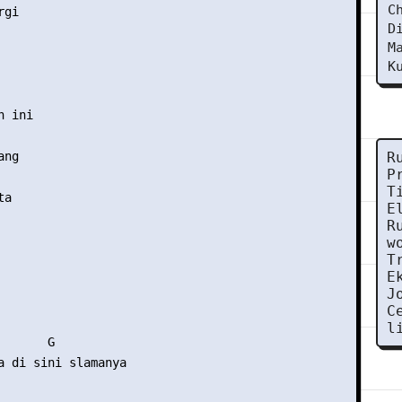
C
gi 

D
M
K
 ini 

ng 

R
P
T
a 

E
R
w
T
E
J
C
l
      G 

a di sini slamanya 
