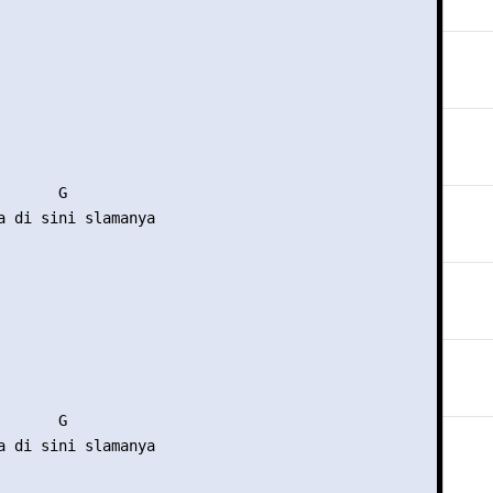
      G 

a di sini slamanya 



      G 

a di sini slamanya 
