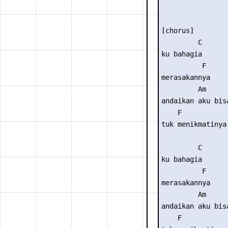
[chorus] 

         C 

ku bahagia 

          F 

merasakannya 

         Am      
andaikan aku bis
    F 

tuk menikmatinya 
         C 

ku bahagia 

          F 

merasakannya 

         Am      
andaikan aku bis
    F 
