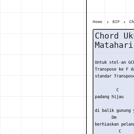
Home
BIP
Ch
Chord Uk
Matahari
Untuk stel-an GC
Transpose ke F da
standar Transpose
         C 

padang hijau  

                
di balik gunung 
       Dm 

berhiaskan pelang
          C 
