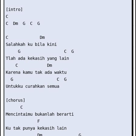
[intro] 

C 

C  Dm  G  C  G 

C             Dm 

Salahkah ku bila kini 

     G                  C  G 

Tlah ada kekasih yang lain 

    C            Dm 

Karena kamu tak ada waktu 

  G                  C  G 

Untukku curahkan semua 

[chorus] 

      C                

Mencintaimu bukanlah berarti 

             F 

Ku tak punya kekasih lain 

             Dm               G 
