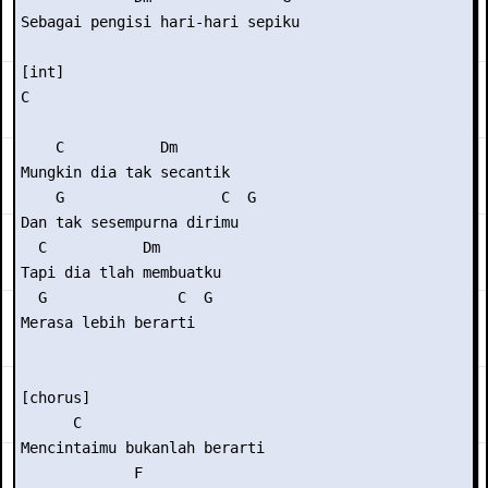
Sebagai pengisi hari-hari sepiku 

[int] 

C 

    C           Dm 

Mungkin dia tak secantik 

    G                  C  G 

Dan tak sesempurna dirimu 

  C           Dm 

Tapi dia tlah membuatku 

  G               C  G 

Merasa lebih berarti 

[chorus] 

      C                

Mencintaimu bukanlah berarti 

             F 
