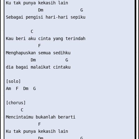
Ku tak punya kekasih lain 

             Dm               G 

Sebagai pengisi hari-hari sepiku 

          C 

Kau beri aku cinta yang terindah 

             F 

Menghapuskan semua sedihku 

          Dm            G 

dia bagai malaikat cintaku 

[solo] 

Am  F  Dm  G 

[chorus] 

      C                

Mencintaimu bukanlah berarti 

             F 

Ku tak punya kekasih lain 

             Dm               G 
