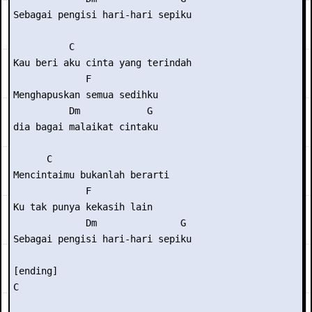
Sebagai pengisi hari-hari sepiku 

          C 

Kau beri aku cinta yang terindah 

             F 

Menghapuskan semua sedihku 

          Dm            G 

dia bagai malaikat cintaku 

      C                

Mencintaimu bukanlah berarti 

             F 

Ku tak punya kekasih lain 

             Dm               G 

Sebagai pengisi hari-hari sepiku 

[ending]

C
