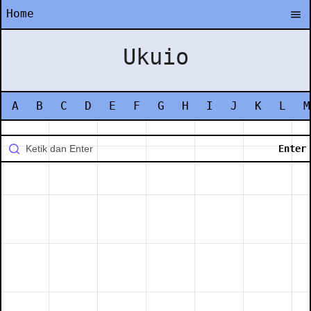
Home
Ukuio
A
B
C
D
E
F
G
H
I
J
K
L
M