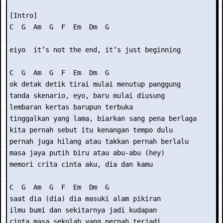
[Intro]

C  G  Am  G  F  Em  Dm  G

eiyo  it’s not the end, it’s just beginning

C  G  Am  G  F  Em  Dm  G

ok detak detik tirai mulai menutup panggung

tanda skenario, eyo, baru mulai diusung

lembaran kertas barupun terbuka

tinggalkan yang lama, biarkan sang pena berlaga

kita pernah sebut itu kenangan tempo dulu

pernah juga hilang atau takkan pernah berlalu

masa jaya putih biru atau abu-abu (hey)

memori crita cinta aku, dia dan kamu

C  G  Am  G  F  Em  Dm  G

saat dia (dia) dia masuki alam pikiran

ilmu bumi dan sekitarnya jadi kudapan

cinta masa sekolah yang pernah terjadi
