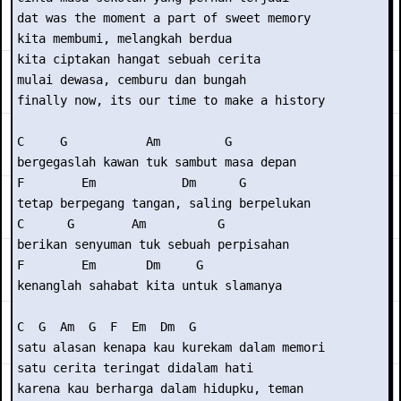
dat was the moment a part of sweet memory

kita membumi, melangkah berdua

kita ciptakan hangat sebuah cerita

mulai dewasa, cemburu dan bungah

finally now, its our time to make a history

C     G           Am         G

bergegaslah kawan tuk sambut masa depan

F        Em            Dm      G

tetap berpegang tangan, saling berpelukan

C      G        Am          G

berikan senyuman tuk sebuah perpisahan

F        Em       Dm     G

kenanglah sahabat kita untuk slamanya

C  G  Am  G  F  Em  Dm  G

satu alasan kenapa kau kurekam dalam memori

satu cerita teringat didalam hati

karena kau berharga dalam hidupku, teman
