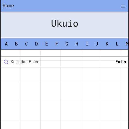
Home
Ukuio
A
B
C
D
E
F
G
H
I
J
K
L
M