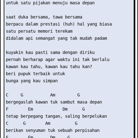
untuk satu pijakan menuju masa depan

saat duka bersama, tawa bersama

berpacu dalam prestasi (huh) hal yang biasa

satu persatu memori terekam

didalam api semangat yang tak mudah padam

kuyakin kau pasti sama dengan diriku

pernah berharap agar waktu ini tak berlalu

kawan kau tahu, kawan kau tahu kan?

beri pupuk terbaik untuk

bunga yang kau simpan

C     G           Am         G

bergegaslah kawan tuk sambut masa depan

F        Em            Dm      G

tetap berpegang tangan, saling berpelukan

C      G        Am          G

berikan senyuman tuk sebuah perpisahan

F        Em       Dm     G
