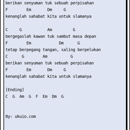
berikan senyuman tuk sebuah perpisahan

F        Em       Dm     G

kenanglah sahabat kita untuk slamanya

C     G           Am         G

bergegaslah kawan tuk sambut masa depan

F        Em            Dm      G

tetap berpegang tangan, saling berpelukan

C      G        Am          G

berikan senyuman tuk sebuah perpisahan

F        Em       Dm     G

kenanglah sahabat kita untuk slamanya

[Ending]

C  G  Am  G  F  Em  Dm  G
