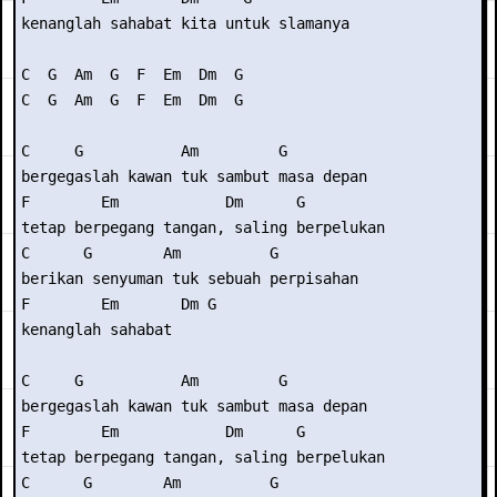
kenanglah sahabat kita untuk slamanya

C  G  Am  G  F  Em  Dm  G

C  G  Am  G  F  Em  Dm  G

C     G           Am         G

bergegaslah kawan tuk sambut masa depan

F        Em            Dm      G

tetap berpegang tangan, saling berpelukan

C      G        Am          G

berikan senyuman tuk sebuah perpisahan

F        Em       Dm G

kenanglah sahabat

C     G           Am         G

bergegaslah kawan tuk sambut masa depan

F        Em            Dm      G

tetap berpegang tangan, saling berpelukan

C      G        Am          G
