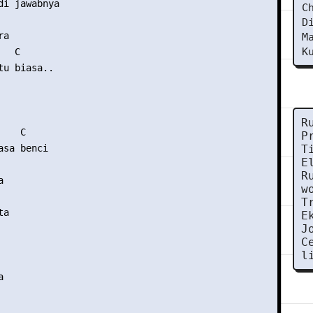
di jawabnya

C
D
a

M
K
  C

u biasa..

R
   C

P
sa benci

T
E
R


w
T
a

E
J
C
l

