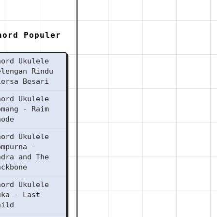
hord Populer
hord Ukulele
elengan Rindu
iersa Besari
hord Ukulele
omang - Raim
aode
hord Ukulele
empurna -
ndra and The
ackbone
hord Ukulele
uka - Last
hild