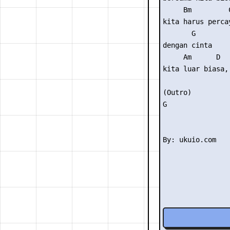
     Bm         C
kita harus percay
       G

dengan cinta

     Am      D

kita luar biasa, 
(Outro) 

G
