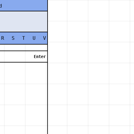
d
R
S
T
U
V
W
X
Y
Z