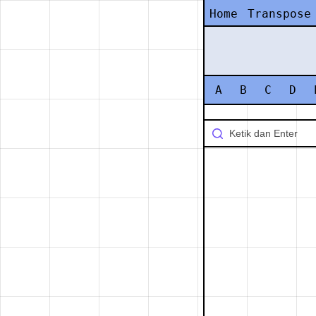
Home
Transpose
A
B
C
D