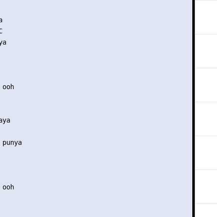




a

ooh

ya

punya

ooh
