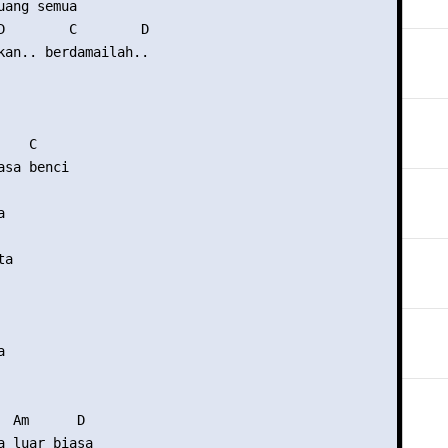
ang semua

D        C        D

kan.. berdamailah..

   C

sa benci



a



  Am      D

a luar biasa
