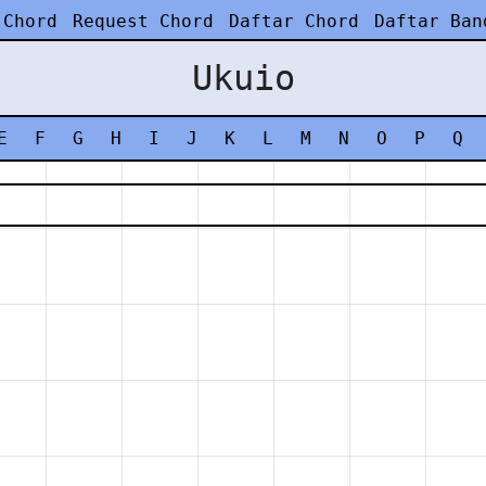
 Chord
Request Chord
Daftar Chord
Daftar Ban
Ukuio
E
F
G
H
I
J
K
L
M
N
O
P
Q