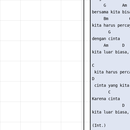
     G       Am

bersama kita bisa
     Bm         C
kita harus percay
       G

dengan cinta

     Am      D

kita luar biasa, 
C

 kita harus perca
D

 cinta yang kita 
       C

Karena cinta

             D

kita luar biasa, 
(Int.) 
