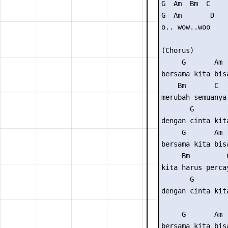
G  Am  Bm  C

G  Am       D

o.. wow..woo

(Chorus)

     G       Am

bersama kita bisa
    Bm       C

merubah semuanya

       G        
dengan cinta kit
     G       Am

bersama kita bisa
     Bm         C
kita harus percay
       G        
dengan cinta kit
     G       Am

bersama kita bisa