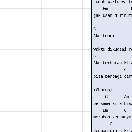
sudah waktunya bu
    Em          
gak usah diribut
G

Aku benci

                 
waktu dikuasai ra
G

Aku berharap kita
             C

bisa berbagi cint
(Chorus)

     G       Am

bersama kita bisa
    Bm       C

merubah semuanya

       G        
dengan cinta kit