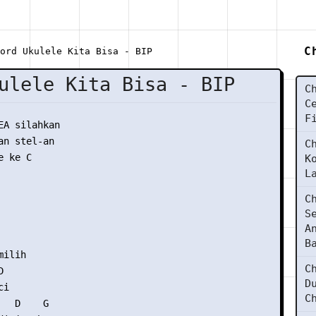
C
ord Ukulele Kita Bisa - BIP
ulele Kita Bisa - BIP
C
C
F
EA silahkan

n stel-an

C
 ke C

K
L
C
S
A
B
ilih

C


D
i

C
  D    G
