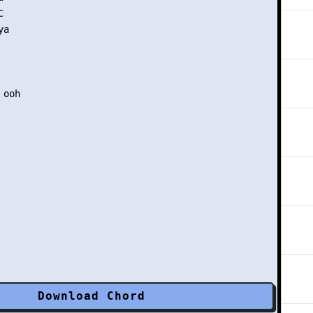


a

ooh

Download Chord