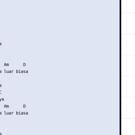


  Am      D

a luar biasa





a

  Am      D

a luar biasa


