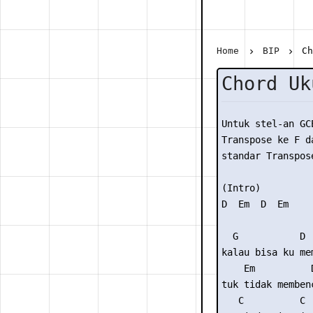
Home
BIP
Ch
Chord Uk
Untuk stel-an GC
Transpose ke F da
standar Transpose
(Intro) 

D  Em  D  Em

  G           D

kalau bisa ku mem
    Em          D
tuk tidak membenc
   C          C  