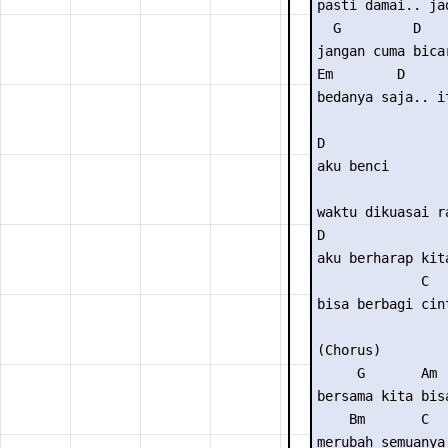
pasti damai.. ja
  G         D

jangan cuma bicar
Em        D      
bedanya saja.. it
D

aku benci

                 
waktu dikuasai ra
D

aku berharap kita
             C

bisa berbagi cint
(Chorus)

     G       Am

bersama kita bisa
    Bm       C

merubah semuanya
