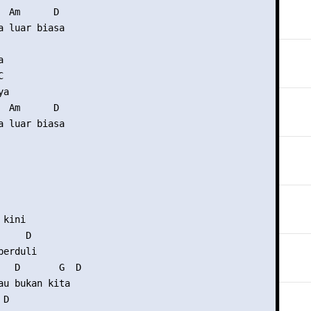
  Am      D

a luar biasa





a

  Am      D

a luar biasa

kini

    D

erduli

   D       G  D

au bukan kita

D
