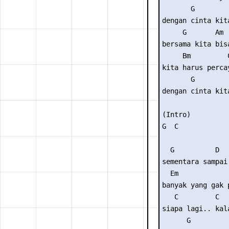
       G        
dengan cinta kit
     G       Am

bersama kita bisa
     Bm         C
kita harus percay
       G        
dengan cinta kit
(Intro) 

G  C

  G          D

sementara sampai 
  Em             
banyak yang gak p
   C         C  
siapa lagi.. kal
      G          