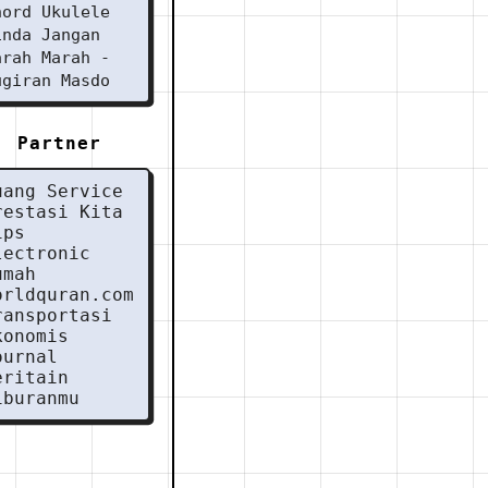
hord Ukulele
inda Jangan
arah Marah -
ugiran Masdo
Partner
uang Service
restasi Kita
ips
lectronic
umah
orldquran.com
ransportasi
konomis
ournal
eritain
iburanmu