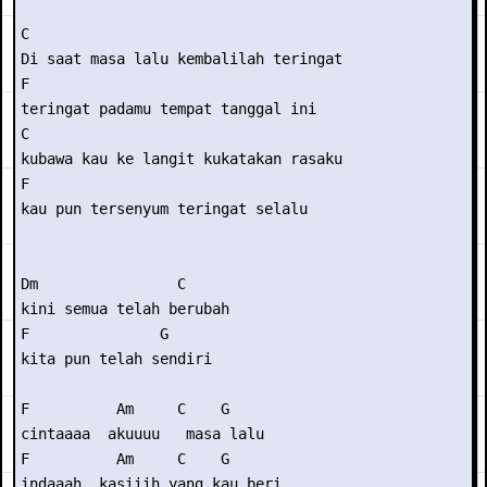
C 

Di saat masa lalu kembalilah teringat 

F 

teringat padamu tempat tanggal ini 

C 

kubawa kau ke langit kukatakan rasaku 

F 

kau pun tersenyum teringat selalu 

Dm                C 

kini semua telah berubah 

F               G 

kita pun telah sendiri 

F          Am     C    G 

cintaaaa  akuuuu   masa lalu 

F          Am     C    G 

indaaah  kasiiih yang kau beri 
