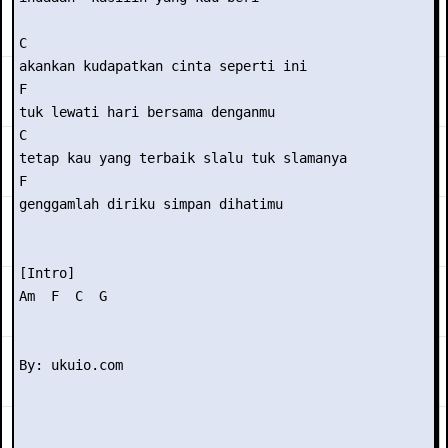
C 

akankan kudapatkan cinta seperti ini  

F 

tuk lewati hari bersama denganmu 

C 

tetap kau yang terbaik slalu tuk slamanya  

F 

genggamlah diriku simpan dihatimu 

[Intro] 

Am  F  C  G 
