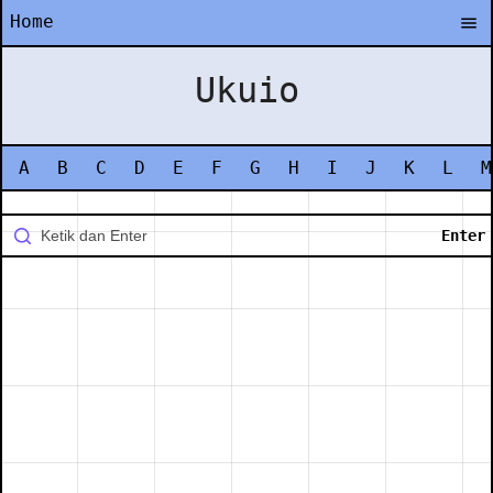
Home
Ukuio
A
B
C
D
E
F
G
H
I
J
K
L
M