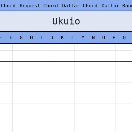
 Chord
Request Chord
Daftar Chord
Daftar Ban
Ukuio
E
F
G
H
I
J
K
L
M
N
O
P
Q