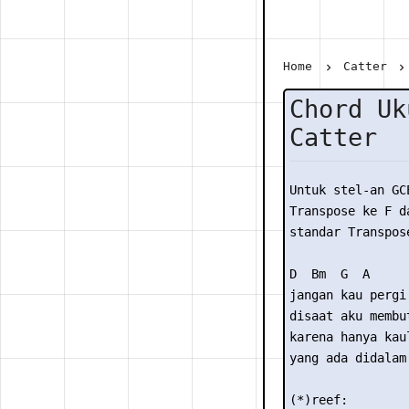
Home
Catter
Chord Uk
Catter
Untuk stel-an GC
Transpose ke F da
standar Transpose
D  Bm  G  A

jangan kau pergi 
disaat aku membut
karena hanya kaul
yang ada didalam 
(*)reef:
