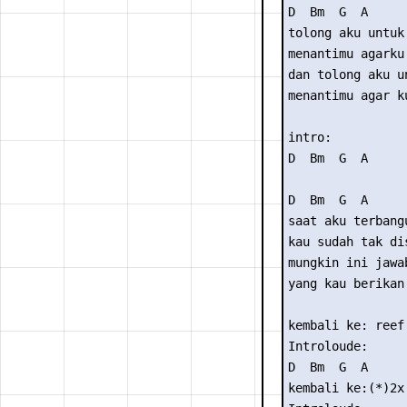
D  Bm  G  A

tolong aku untuk
menantimu agarku
dan tolong aku u
menantimu agar k
intro: 

D  Bm  G  A

D  Bm  G  A

saat aku terbangu
kau sudah tak dis
mungkin ini jawab
yang kau berikan 
kembali ke: reef

Introloude:

D  Bm  G  A

kembali ke:(*)2x
