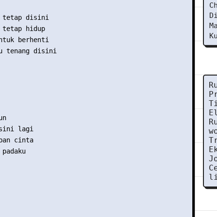
C
D
 tetap disini

M
 tetap hidup

K
ntuk berhenti

u tenang disini     

R
P
T
E
n

R
ini lagi

w
T
an cinta

E
padaku

J
C
l