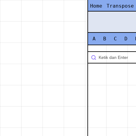
Home
Transpose
A
B
C
D