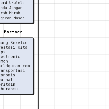
hord Ukulele
inda Jangan
arah Marah -
ugiran Masdo
Partner
uang Service
restasi Kita
ips
lectronic
umah
orldquran.com
ransportasi
konomis
ournal
eritain
iburanmu