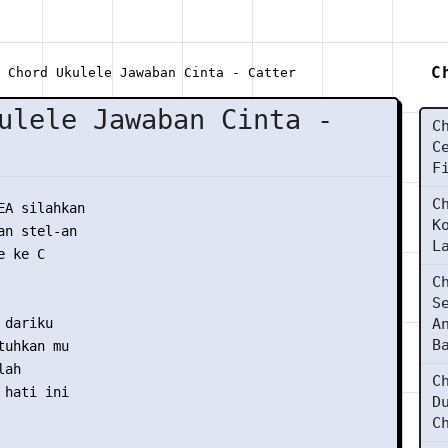
C
Chord Ukulele Jawaban Cinta - Catter
ulele Jawaban Cinta -
C
C
F
C
EA silahkan

K
n stel-an

L
 ke C

C
S
dariku

A
B
uhkan mu

ah 

C
hati ini

D
C