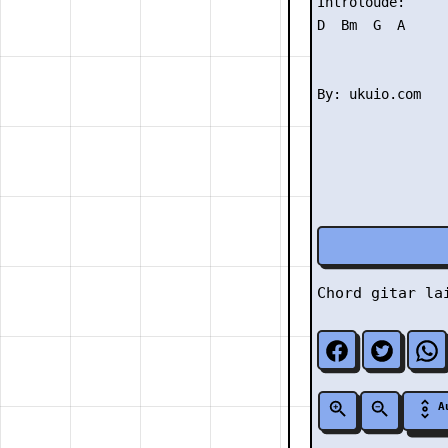
Introloude:

D  Bm  G  A

Chord gitar l
A