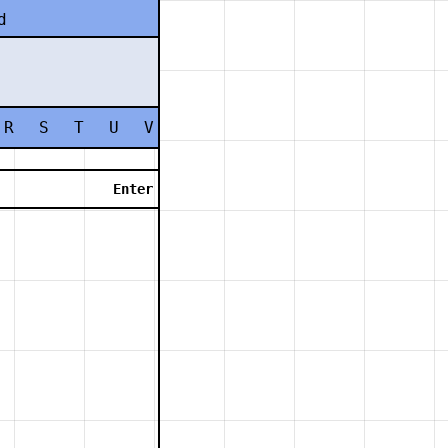
d
R
S
T
U
V
W
X
Y
Z