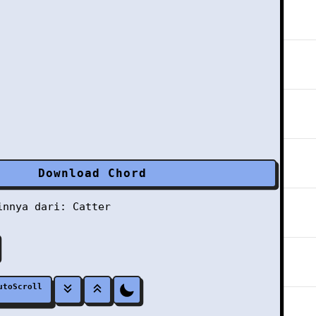
Download Chord
ainnya dari:
Catter
utoScroll