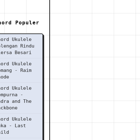
hord Populer
hord Ukulele
elengan Rindu
iersa Besari
hord Ukulele
omang - Raim
aode
hord Ukulele
empurna -
ndra and The
ackbone
hord Ukulele
uka - Last
hild