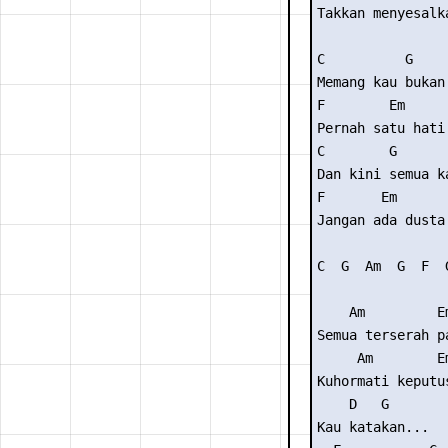
Takkan menyesalk
C          G    
Memang kau bukan
F        Em     
Pernah satu hati
C        G       
Dan kini semua k
F       Em      
Jangan ada dusta
C  G  Am  G  F  G
    Am         E
Semua terserah p
     Am        E
Kuhormati keputu
    D   G 

Kau katakan... 
