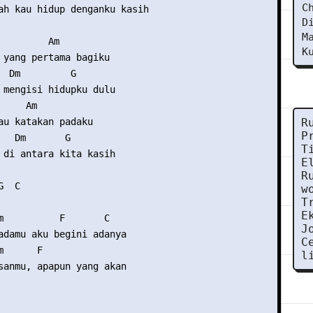
C
ah kau hidup denganku kasih 

D
M
         Am 

K
 yang pertama bagiku 

  Dm         G 

 mengisi hidupku dulu 

    Am 

au katakan padaku 

R
P
   Dm       G 

T
 di antara kita kasih 

E
R
  C 

w
T
E
m          F       C 

J
adamu aku begini adanya 

C
m      F        

l
sanmu, apapun yang akan 
