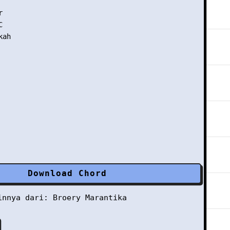
   

  

 

ah 

Download Chord
ainnya dari:
Broery Marantika