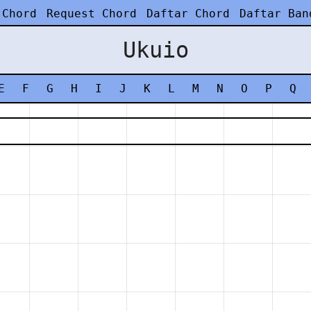
 Chord
Request Chord
Daftar Chord
Daftar Ban
Ukuio
E
F
G
H
I
J
K
L
M
N
O
P
Q