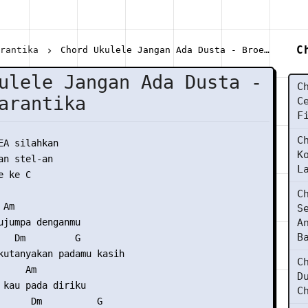
C
arantika
Chord Ukulele Jangan Ada Dusta - Broery Marantika
ulele Jangan Ada Dusta -
C
arantika
C
F
C
EA silahkan

K
n stel-an

L
 ke C

C
Am 

S
ujumpa denganmu 

A
B
   Dm         G        

kutanyakan padamu kasih 

C
    Am 

D
 kau pada diriku 

C
      Dm          G 
