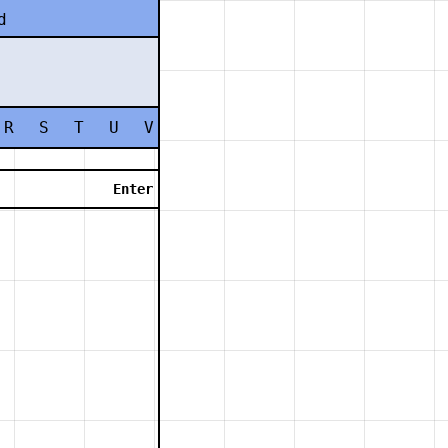
d
R
S
T
U
V
W
X
Y
Z