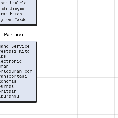
hord Ukulele
inda Jangan
arah Marah -
ugiran Masdo
Partner
uang Service
restasi Kita
ips
lectronic
umah
orldquran.com
ransportasi
konomis
ournal
eritain
iburanmu