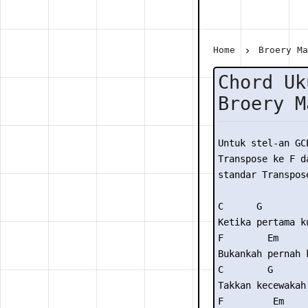
Home
Broery M
Chord Uk
Broery M
Untuk stel-an GC
Transpose ke F da
standar Transpose
C      G         
Ketika pertama k
F        Em     
Bukankah pernah 
C        G       
Takkan kecewakah
F         Em    