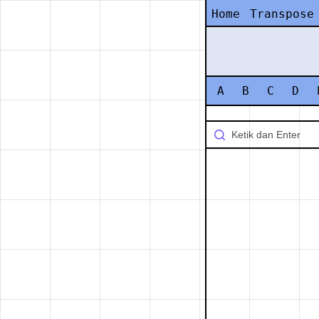
Home
Transpose
A
B
C
D