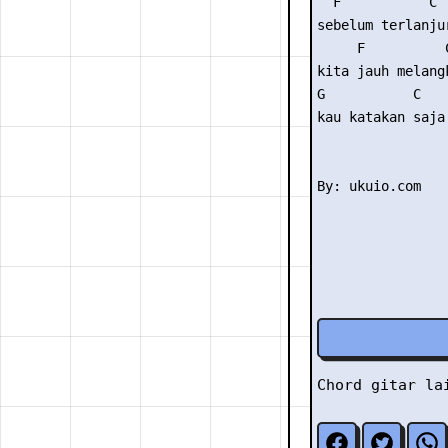
  F           C  
sebelum terlanjur
     F          C
kita jauh melangk
G           C 

kau katakan saja

Chord gitar l