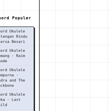
hord Populer
hord Ukulele
elengan Rindu
iersa Besari
hord Ukulele
omang - Raim
aode
hord Ukulele
empurna -
ndra and The
ackbone
hord Ukulele
uka - Last
hild