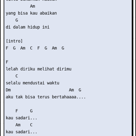
          Am         

yang bisa kau abaikan

    G 

di dalam hidup ini 

[intro] 

F  G  Am  C  F  G  Am  G 

F 

lelah diriku melihat dirimu 

    C 

selalu mendustai waktu 

Dm                        Am  G  

aku tak bisa terus bertahaaaa.... 

    F     G 

kau sadari... 

    Am    C 

kau sadari... 
