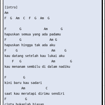
[intro] 

Am  

F  G  Am  C  F  G  Am  G 

F       G            Am       G 

hapuskan semua yang ada padamu 

F       G               Am G 

hapuskan hingga tak ada aku 

F     G                  Am     G 

kau datang setelah kau lukai aku 

    F   G                Am        G 

kau menanam sembilu di dalam nadiku 

F         G  

kini baru kau sadari 

         Am           C 

saat kau meratapi dirimu sendiri 

F          G  

cinta bukanlah hiasan  
