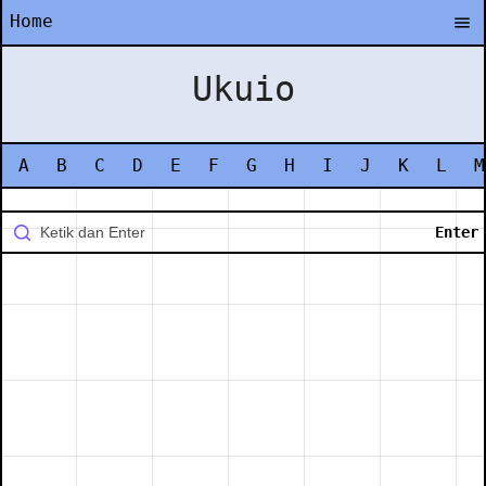
Home
Ukuio
A
B
C
D
E
F
G
H
I
J
K
L
M