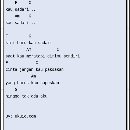
    F     G 

kau sadari... 

    Am    G 

kau sadari... 

F         G  

kini baru kau sadari 

         Am           C 

saat kau meratapi dirimu sendiri 

F            G  

cinta jangan kau paksakan 

           Am          

yang harus kau hapuskan

    G 

hingga tak ada aku
