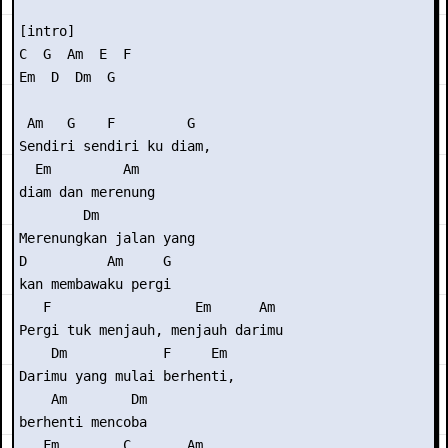
[intro] 

C  G  Am  E  F

Em  D  Dm  G 

 Am   G    F         G  

Sendiri sendiri ku diam,

  Em         Am 

diam dan merenung 

        Dm             

Merenungkan jalan yang

D          Am     G 

kan membawaku pergi 

   F                  Em      Am 

Pergi tuk menjauh, menjauh darimu 

    Dm            F     Em 

Darimu yang mulai berhenti,

    Am        Dm 

berhenti mencoba 

   Fm        C       Am  
