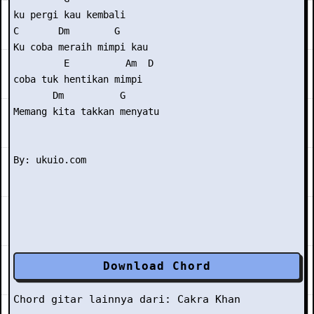
ku pergi kau kembali 

C       Dm        G         

Ku coba meraih mimpi kau

         E          Am  D

coba tuk hentikan mimpi 

       Dm          G      

Memang kita takkan menyatu 

Download Chord
Chord gitar lainnya dari:
Cakra Khan