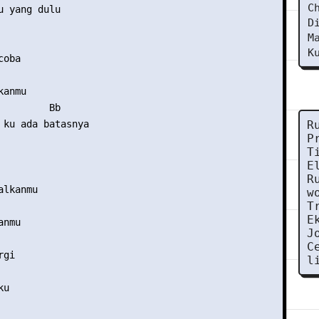
C
u yang dulu 

D
M
K
oba 

anmu 

         Bb 

 ku ada batasnya 

R
P
T
E
R
lkanmu 

w
T
E
nmu 

J
C
gi 

l
u 
