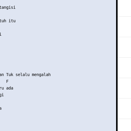
angisi 

uh itu 

 



an Tuk selalu mengalah 

  F 

u ada

i 

 
