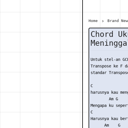
Home
Brand Ne
Chord Uk
Meningga
Untuk stel-an GC
Transpose ke F da
standar Transpose
C                
harusnya kau meng
        Am G     
Mengapa ku sepert
C                
Harusnya kau bert
      Am    G    