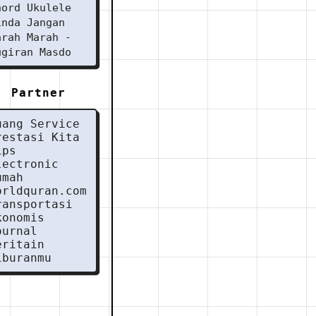
hord Ukulele
inda Jangan
arah Marah -
ugiran Masdo
Partner
uang Service
restasi Kita
ips
lectronic
umah
orldquran.com
ransportasi
konomis
ournal
eritain
iburanmu