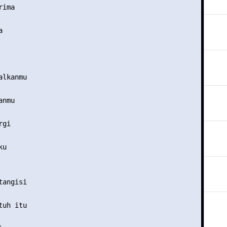
ima 

 

lkanmu 

nmu 

gi 

u 

angisi 

uh itu 
