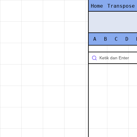
Home
Transpose
A
B
C
D