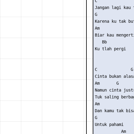
C 

Jangan lagi kau t
G 

Karena ku tak but
Am 

Biar kau mengerti
   Bb 

Ku tlah pergi 

C              G 
Cinta bukan alas
Am       G       
Namun cinta justr
Tuk saling berbag
Am     

Dan kamu tak bisa
G 

Untuk pahami 

           Am 
