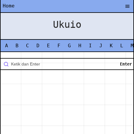
Home
Ukuio
A
B
C
D
E
F
G
H
I
J
K
L
M