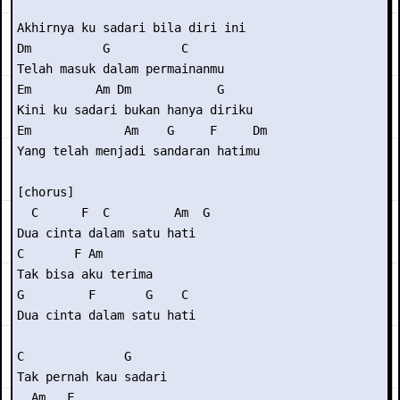
Akhirnya ku sadari bila diri ini 

Dm          G          C 

Telah masuk dalam permainanmu 

Em         Am Dm            G 

Kini ku sadari bukan hanya diriku 

Em             Am    G     F     Dm 

Yang telah menjadi sandaran hatimu 

[chorus] 

  C      F  C         Am  G 

Dua cinta dalam satu hati 

C       F Am  

Tak bisa aku terima 

G         F       G    C 

Dua cinta dalam satu hati 

C              G 

Tak pernah kau sadari 

  Am   F 
