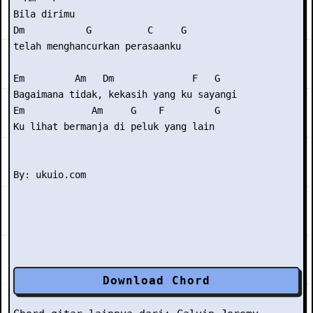
Bila dirimu  

Dm           G          C     G 

telah menghancurkan perasaanku 

Em         Am   Dm              F   G 

Bagaimana tidak, kekasih yang ku sayangi 

Em            Am     G    F         G 

Ku lihat bermanja di peluk yang lain 

Download Chord