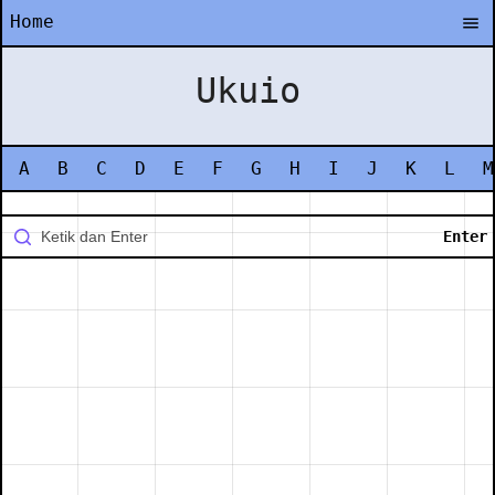
Home
Ukuio
A
B
C
D
E
F
G
H
I
J
K
L
M