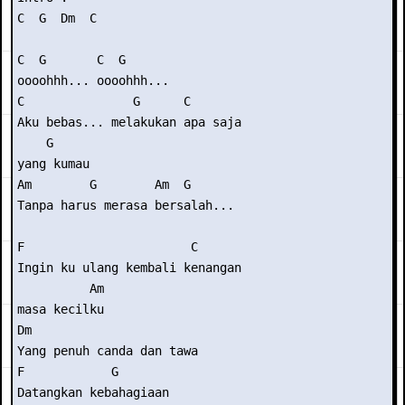
C  G  Dm  C 

C  G       C  G 

oooohhh... oooohhh... 

C               G      C        

Aku bebas... melakukan apa saja

    G

yang kumau 

Am        G        Am  G 

Tanpa harus merasa bersalah... 

F                       C      

Ingin ku ulang kembali kenangan

          Am 

masa kecilku 

Dm 

Yang penuh canda dan tawa 

F            G 

Datangkan kebahagiaan 
