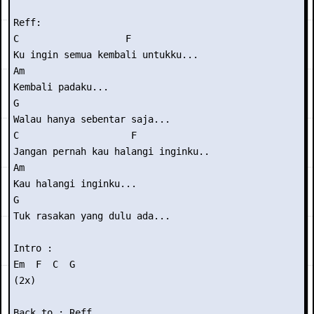
Reff: 

C                   F 

Ku ingin semua kembali untukku... 

Am 

Kembali padaku... 

G 

Walau hanya sebentar saja... 

C                    F 

Jangan pernah kau halangi inginku.. 

Am 

Kau halangi inginku... 

G 

Tuk rasakan yang dulu ada... 

Intro : 

Em  F  C  G 

(2x) 

Back to : Reff 
