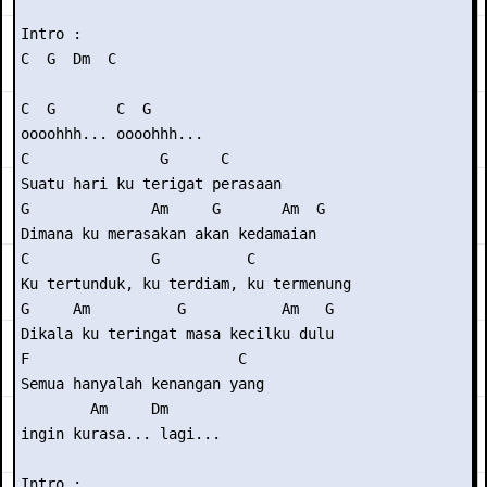
Intro : 

C  G  Dm  C 

C  G       C  G 

oooohhh... oooohhh... 

C               G      C 

Suatu hari ku terigat perasaan 

G              Am     G       Am  G 

Dimana ku merasakan akan kedamaian 

C              G          C 

Ku tertunduk, ku terdiam, ku termenung 

G     Am          G           Am   G 

Dikala ku teringat masa kecilku dulu 

F                        C  

Semua hanyalah kenangan yang

        Am     Dm 

ingin kurasa... lagi... 

Intro : 
