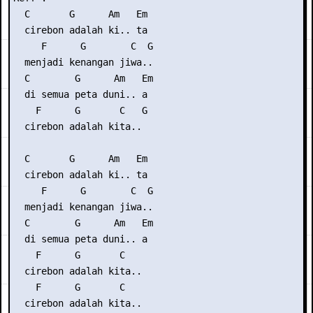
  C       G      Am   Em

  cirebon adalah ki.. ta

     F      G        C  G

  menjadi kenangan jiwa..

  C        G      Am   Em

  di semua peta duni.. a

    F      G       C   G

  cirebon adalah kita..

  C       G      Am   Em

  cirebon adalah ki.. ta

     F      G        C  G

  menjadi kenangan jiwa..

  C        G      Am   Em

  di semua peta duni.. a

    F      G       C

  cirebon adalah kita..

    F      G       C

  cirebon adalah kita..
