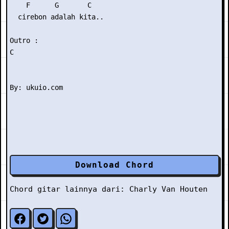
    F      G       C

  cirebon adalah kita..

Outro : 

C

Download Chord
Chord gitar lainnya dari:
Charly Van Houten