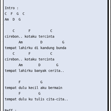
Intro : 

C  F  G  C

Am  D  G

    C       F          C

cirebon.. kotaku tercinta

       Am         D          G

tempat lahirku di kandung bunda

    C       F          C

cirebon.. kotaku tercinta

       Am        D        G

tempat lahirku banyak cerita..

       F          G

tempat dulu kecil aku bermain

       F         G

tempat dulu ku tulis cita-cita..

Reff :
