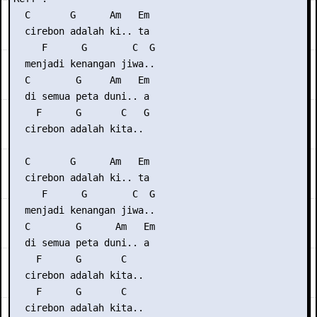
  C       G      Am   Em

  cirebon adalah ki.. ta

     F      G        C  G

  menjadi kenangan jiwa..

  C        G     Am   Em

  di semua peta duni.. a

    F      G       C   G

  cirebon adalah kita..

  C       G      Am   Em

  cirebon adalah ki.. ta

     F      G        C  G

  menjadi kenangan jiwa..

  C        G      Am   Em

  di semua peta duni.. a

    F      G       C

  cirebon adalah kita..

    F      G       C

  cirebon adalah kita..
