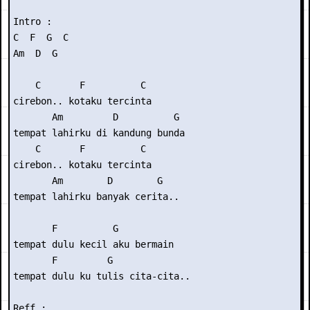
Intro : 

C  F  G  C

Am  D  G

    C       F          C

cirebon.. kotaku tercinta

       Am         D          G

tempat lahirku di kandung bunda

    C       F          C

cirebon.. kotaku tercinta

       Am        D        G

tempat lahirku banyak cerita..

       F          G

tempat dulu kecil aku bermain

       F         G

tempat dulu ku tulis cita-cita..

Reff :
