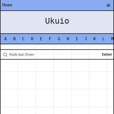
Home
Ukuio
A
B
C
D
E
F
G
H
I
J
K
L
M