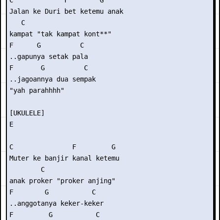
C             F        G

Jalan ke Duri bet ketemu anak

   C

kampat "tak kampat kont**"

F      G          C

..gapunya setak pala

F       G          C

..jagoannya dua sempak

"yah parahhhh"

[UKULELE]

E

C               F         G

Muter ke banjir kanal ketemu

        C

anak proker "proker anjing"

F        G           C

..anggotanya keker-keker

F         G           C
