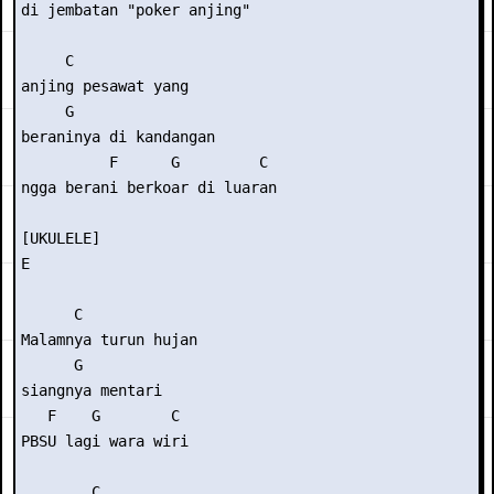
di jembatan "poker anjing"

     C   

anjing pesawat yang

     G

beraninya di kandangan

          F      G         C

ngga berani berkoar di luaran

[UKULELE]

E

      C

Malamnya turun hujan

      G

siangnya mentari

   F    G        C

PBSU lagi wara wiri

        C
