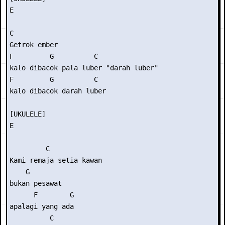
E

C

Getrok ember

F         G          C

kalo dibacok pala luber "darah luber"

F         G          C

kalo dibacok darah luber

[UKULELE]

E

         C    

Kami remaja setia kawan

    G

bukan pesawat

      F        G

apalagi yang ada

          C
