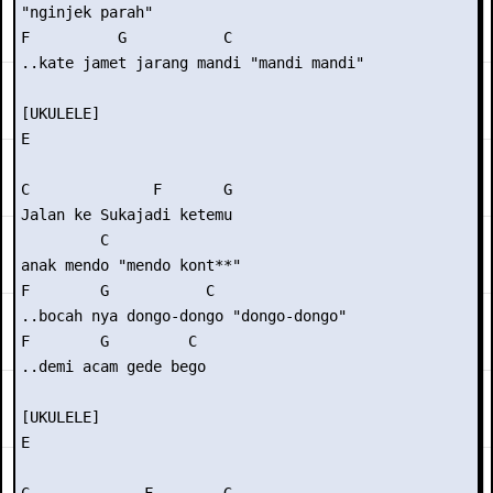
"nginjek parah"

F          G           C

..kate jamet jarang mandi "mandi mandi"

[UKULELE]

E

C              F       G

Jalan ke Sukajadi ketemu

         C

anak mendo "mendo kont**"

F        G           C

..bocah nya dongo-dongo "dongo-dongo"

F        G         C

..demi acam gede bego

[UKULELE]

E
