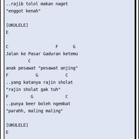
..rajib tolol makan naget

"enggot kenah"

[UKULELE]

E

C                   F      G

Jalan ke Pasar Gaduran ketemu

         C

anak pesawat "pesawat anjing"

F           G           C

..yang katanya rajin sholat

"rajin sholat gak tuh"

F         G             C

..punya beer boleh ngembat

"parahh, maling maling"

[UKULELE]

E
