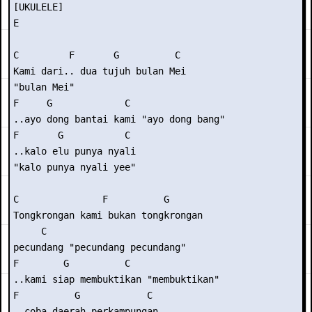
[UKULELE]

E

C         F       G          C

Kami dari.. dua tujuh bulan Mei

"bulan Mei"

F     G             C

..ayo dong bantai kami "ayo dong bang"

F       G           C

..kalo elu punya nyali

"kalo punya nyali yee"

C               F          G

Tongkrongan kami bukan tongkrongan

     C

pecundang "pecundang pecundang"

F        G          C

..kami siap membuktikan "membuktikan"

F          G            C

..coba daerah perkampungan
