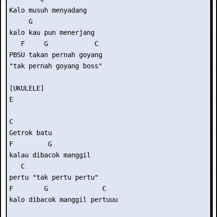
Kalo musuh menyadang

     G

kalo kau pun menerjang

   F     G            C

PBSU takan pernah goyang

"tak pernah goyang boss"

[UKULELE]

E

C

Getrok batu

F         G      

kalau dibacok manggil

   C

pertu "tak pertu pertu"

F        G              C

kalo dibacok manggil pertuuu
