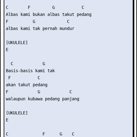
C        F         G           C

Albas kami bukan albas takut pedang

F          G             C    

albas kami tak pernah mundur

[UKULELE]

E

  C            G

Basis-basis kami tak

 F           C

akan takut pedang

F            G            C

walaupun kubawa pedang panjang

[UKULELE]

E

C              F      G    C
