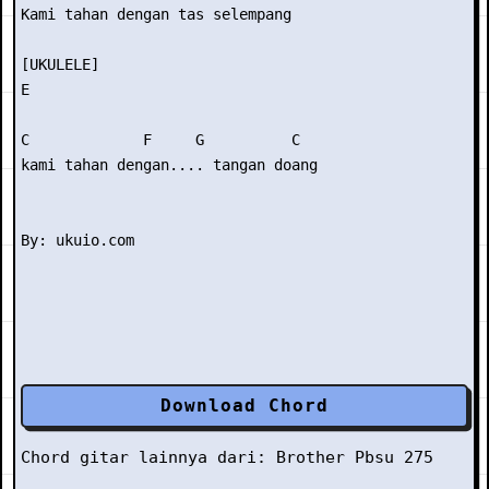
Kami tahan dengan tas selempang

[UKULELE]

E

C             F     G          C

kami tahan dengan.... tangan doang

Download Chord
Chord gitar lainnya dari:
Brother Pbsu 275