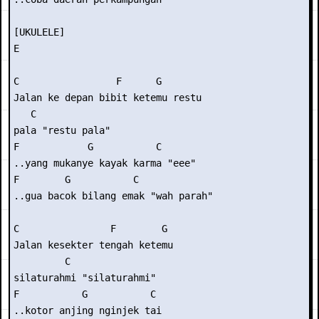
[UKULELE]

E

C                 F      G     

Jalan ke depan bibit ketemu restu

   C

pala "restu pala"

F            G           C

..yang mukanye kayak karma "eee"

F        G           C

..gua bacok bilang emak "wah parah"

C                F        G

Jalan kesekter tengah ketemu

         C

silaturahmi "silaturahmi"

F           G           C

..kotor anjing nginjek tai
