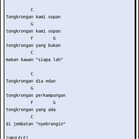
          C    

Tongkrongan kami sopan

          G

tongkrongan kami sopan

          F        G

tongkrongan yang bukan

          C

makan kawan "siapa lah"

          C

Tongkrongan dia edan

          G

tongkrongan perkampungan

          F        G

tongkrongan yang ada

          C

di jembatan "nyebrangin"

[UKULELE]
