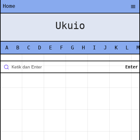
Home
Ukuio
A
B
C
D
E
F
G
H
I
J
K
L
M