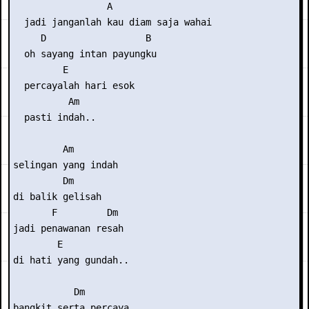
                 A

  jadi janganlah kau diam saja wahai

     D                  B

  oh sayang intan payungku

         E

  percayalah hari esok

          Am

  pasti indah..

         Am

selingan yang indah

         Dm

di balik gelisah

       F         Dm

jadi penawanan resah

        E

di hati yang gundah..

           Dm

bangkit serta percaya
