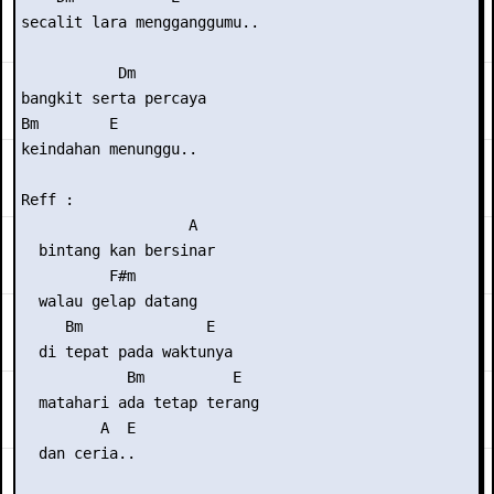
secalit lara mengganggumu..

           Dm

bangkit serta percaya

Bm        E

keindahan menunggu..

Reff :

                   A

  bintang kan bersinar

          F#m

  walau gelap datang

     Bm              E

  di tepat pada waktunya

            Bm          E

  matahari ada tetap terang

         A  E

  dan ceria..
