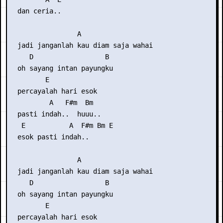
  dan ceria..

                 A

  jadi janganlah kau diam saja wahai

     D                  B

  oh sayang intan payungku

         E

  percayalah hari esok

          A   F#m  Bm

  pasti indah..  huuu..

   E           A  F#m Bm E

  esok pasti indah..

                 A

  jadi janganlah kau diam saja wahai

     D                  B

  oh sayang intan payungku

         E

  percayalah hari esok
