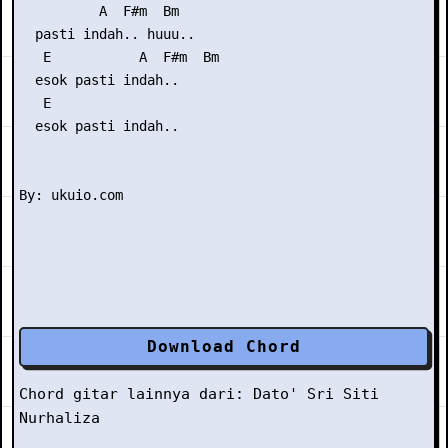
          A  F#m  Bm

  pasti indah.. huuu..

   E           A  F#m  Bm

  esok pasti indah..

   E

  esok pasti indah..

Download Chord
Chord gitar lainnya dari:
Dato' Sri Siti
Nurhaliza