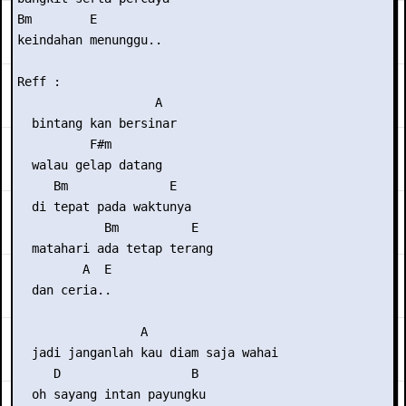
Bm        E

keindahan menunggu..

Reff :

                   A

  bintang kan bersinar

          F#m

  walau gelap datang

     Bm              E

  di tepat pada waktunya

            Bm          E

  matahari ada tetap terang

         A  E

  dan ceria..

                 A

  jadi janganlah kau diam saja wahai

     D                  B

  oh sayang intan payungku
