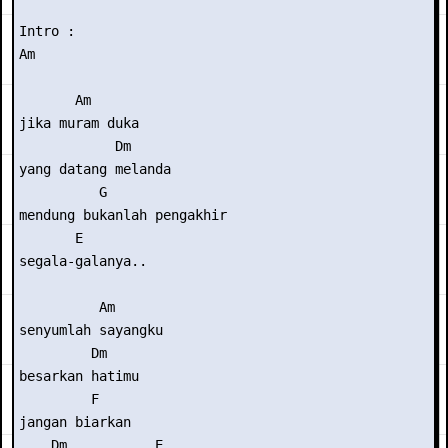
Intro :

Am 

       Am

jika muram duka

            Dm

yang datang melanda

          G

mendung bukanlah pengakhir

       E

segala-galanya..

          Am

senyumlah sayangku

         Dm

besarkan hatimu

         F

jangan biarkan

    Dm           E
