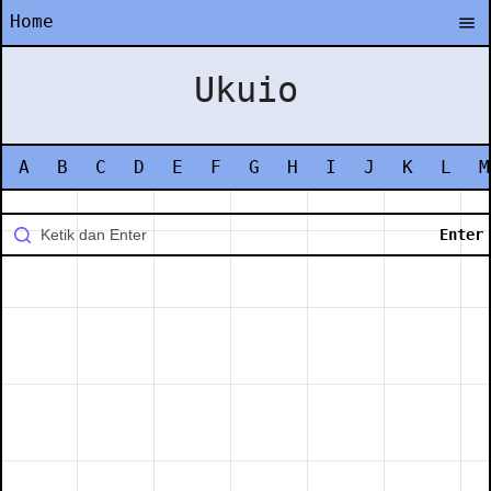
Home
Ukuio
A
B
C
D
E
F
G
H
I
J
K
L
M