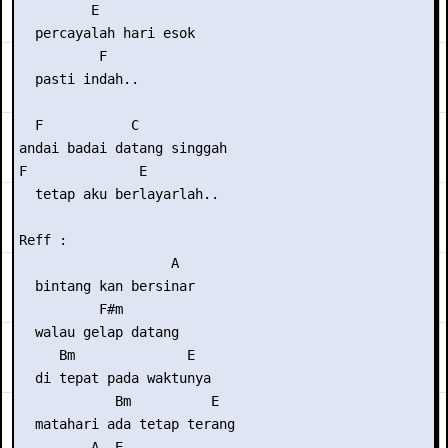
         E

  percayalah hari esok

          F

  pasti indah..

  F           C

andai badai datang singgah

F              E

  tetap aku berlayarlah..

Reff :

                   A

  bintang kan bersinar

          F#m

  walau gelap datang

     Bm              E

  di tepat pada waktunya

            Bm          E

  matahari ada tetap terang

         A  E
