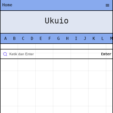
Home
Ukuio
A
B
C
D
E
F
G
H
I
J
K
L
M