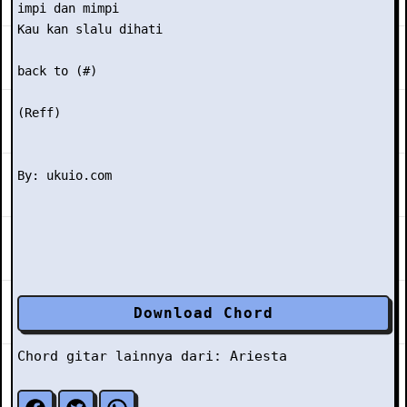
impi dan mimpi

Kau kan slalu dihati

back to (#)

(Reff)

Download Chord
Chord gitar lainnya dari:
Ariesta