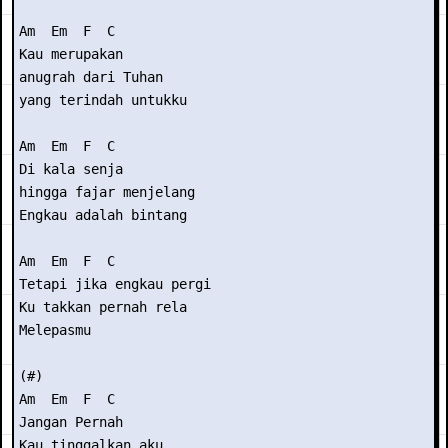
Am  Em  F  C

Kau merupakan

anugrah dari Tuhan

yang terindah untukku

Am  Em  F  C

Di kala senja

hingga fajar menjelang

Engkau adalah bintang

Am  Em  F  C

Tetapi jika engkau pergi

Ku takkan pernah rela

Melepasmu

(#)

Am  Em  F  C

Jangan Pernah

Kau tinggalkan aku
