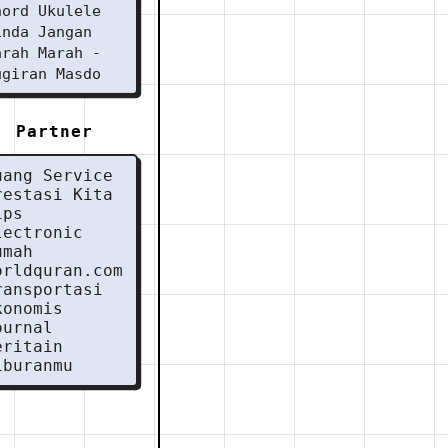
hord Ukulele
inda Jangan
arah Marah -
ugiran Masdo
Partner
uang Service
restasi Kita
ips
lectronic
umah
orldquran.com
ransportasi
konomis
ournal
eritain
iburanmu