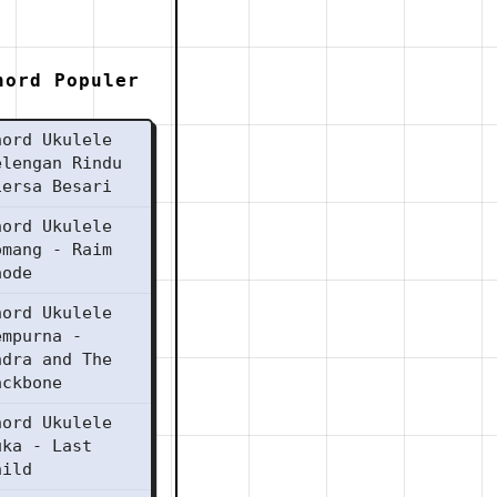
hord Populer
hord Ukulele
elengan Rindu
iersa Besari
hord Ukulele
omang - Raim
aode
hord Ukulele
empurna -
ndra and The
ackbone
hord Ukulele
uka - Last
hild