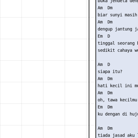
buka jendela den
Am  Dm

biar sunyi masih
Am  Dm

dengup jantung j
Em  D

tinggal seorang 
sedikit cahaya wo
Am  D

siapa itu?

Am  Dm

hati kecil ini m
Am  Dm

oh, tawa kecilmu

Em  Dm

ku dengan di huj
Am  Dm

tiada jasad aku 