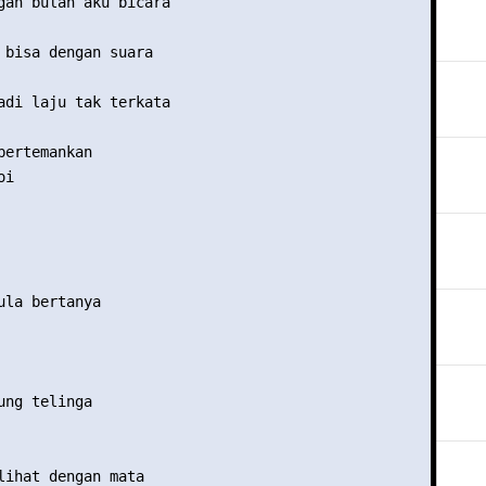
gan bulan aku bicara

 bisa dengan suara

adi laju tak terkata

bertemankan 

i

ula bertanya

ung telinga

lihat dengan mata
