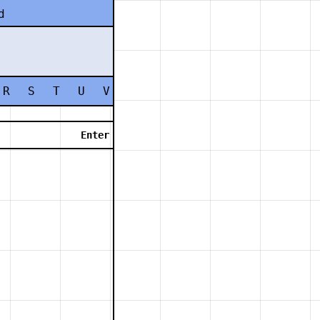
d
R
S
T
U
V
W
X
Y
Z