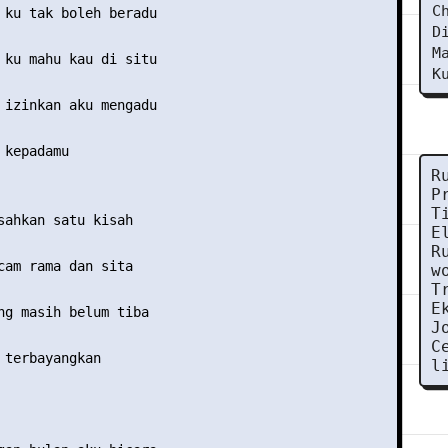
C
 ku tak boleh beradu

D
M
 ku mahu kau di situ

K
 izinkan aku mengadu

kepadamu

R
P
T
sahkan satu kisah

E
R
cam rama dan sita

w
T
E
ng masih belum tiba

J
C
 terbayangkan 

l