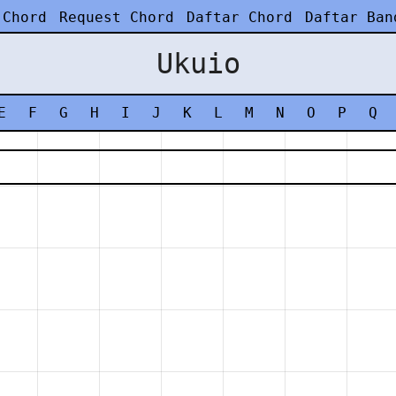
 Chord
Request Chord
Daftar Chord
Daftar Ban
Ukuio
E
F
G
H
I
J
K
L
M
N
O
P
Q