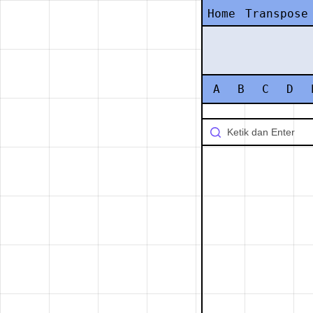
Home
Transpose
A
B
C
D