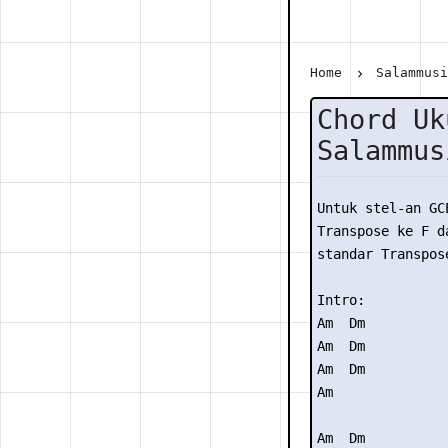
Home
Salammus
Chord Uk
Salammus
Untuk stel-an GC
Transpose ke F da
standar Transpose
Intro:

Am  Dm 

Am  Dm 

Am  Dm

Am

Am  Dm
