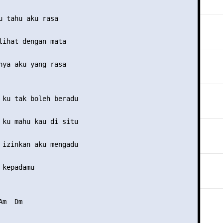
u tahu aku rasa

lihat dengan mata

nya aku yang rasa

 ku tak boleh beradu

 ku mahu kau di situ

 izinkan aku mengadu

kepadamu

m  Dm 
