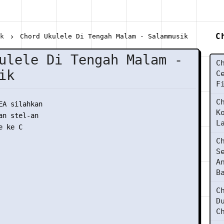
C
ik
Chord Ukulele Di Tengah Malam - Salammusik
ulele Di Tengah Malam -
C
ik
C
F
C
EA silahkan

K
n stel-an

L
 ke C

C
S
A
B
C
D
C