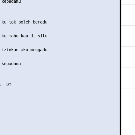
kepadamu

 ku tak boleh beradu

 ku mahu kau di situ

 izinkan aku mengadu

kepadamu

  Dm
