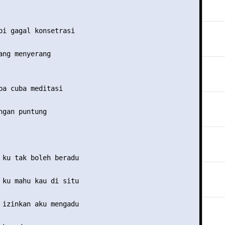
pi gagal konsetrasi

ang menyerang

ba cuba meditasi

ngan puntung

 ku tak boleh beradu

 ku mahu kau di situ

 izinkan aku mengadu
