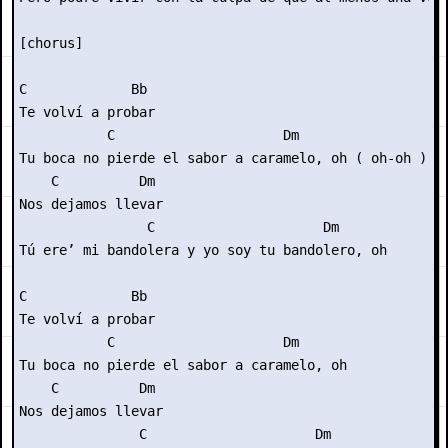
[chorus]

C             Bb

Te volví a probar

           C                     Dm

Tu boca no pierde el sabor a caramelo, oh ( oh-oh )

    C          Dm

Nos dejamos llevar

                C                     Dm

Tú ere’ mi bandolera y yo soy tu bandolero, oh

C             Bb

Te volví a probar

           C                     Dm

Tu boca no pierde el sabor a caramelo, oh

    C          Dm

Nos dejamos llevar

               C                     Dm
