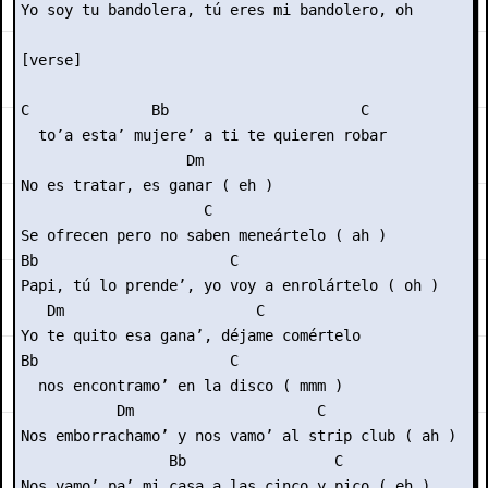
Yo soy tu bandolera, tú eres mi bandolero, oh

[verse]

C              Bb                      C

  to’a esta’ mujere’ a ti te quieren robar

                   Dm

No es tratar, es ganar ( eh )

                     C

Se ofrecen pero no saben meneártelo ( ah )

Bb                      C

Papi, tú lo prende’, yo voy a enrolártelo ( oh )

   Dm                      C

Yo te quito esa gana’, déjame comértelo

Bb                      C

  nos encontramo’ en la disco ( mmm )

           Dm                     C

Nos emborrachamo’ y nos vamo’ al strip club ( ah )

                 Bb                 C

Nos vamo’ pa’ mi casa a las cinco y pico ( eh )
