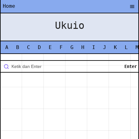
Home
Ukuio
A
B
C
D
E
F
G
H
I
J
K
L
M