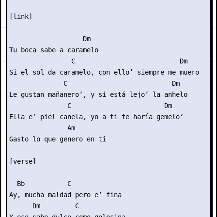
[link]

                   Dm

Tu boca sabe a caramelo

                C                           Dm

Si el sol da caramelo, con ello’ siempre me muero

              C                           Dm

Le gustan mañanero’, y si está lejo’ la anhelo

               C                        Dm

Ella e’ piel canela, yo a ti te haría gemelo’

               Am

Gasto lo que genero en ti

[verse]

  Bb           C

Ay, mucha maldad pero e’ fina

      Dm         C
