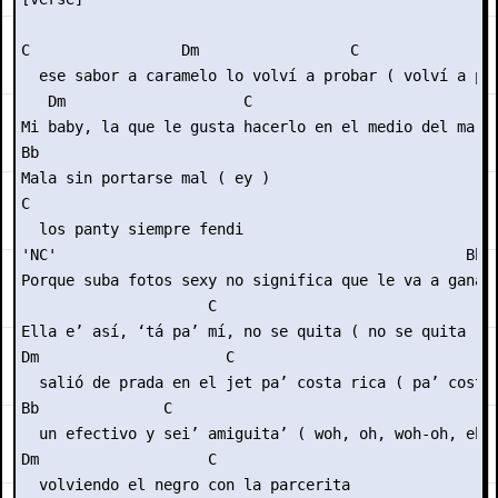
C                 Dm                 C

  ese sabor a caramelo lo volví a probar ( volví a pro
   Dm                    C

Mi baby, la que le gusta hacerlo en el medio del mar (
Bb

Mala sin portarse mal ( ey )

C

  los panty siempre fendi

'NC'                                              Bb

Porque suba fotos sexy no significa que le va a ganar

                     C

Ella e’ así, ‘tá pa’ mí, no se quita ( no se quita )

Dm                     C

  salió de prada en el jet pa’ costa rica ( pa’ costa 
Bb              C

  un efectivo y sei’ amiguita’ ( woh, oh, woh-oh, eh )
Dm                   C

  volviendo el negro con la parcerita
