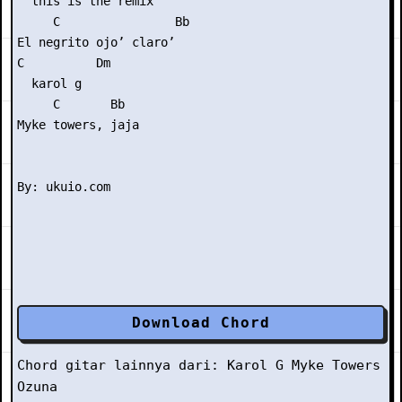
  this is the remix

     C                Bb

El negrito ojo’ claro’

C          Dm

  karol g

     C       Bb

Myke towers, jaja

Download Chord
Chord gitar lainnya dari:
Karol G
Myke Towers
Ozuna