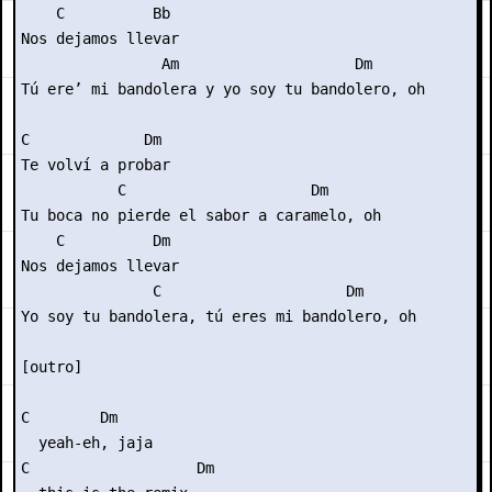
    C          Bb

Nos dejamos llevar

                Am                    Dm

Tú ere’ mi bandolera y yo soy tu bandolero, oh

C             Dm

Te volví a probar

           C                     Dm

Tu boca no pierde el sabor a caramelo, oh

    C          Dm

Nos dejamos llevar

               C                     Dm

Yo soy tu bandolera, tú eres mi bandolero, oh

[outro]

C        Dm

  yeah-eh, jaja

C                   Dm
