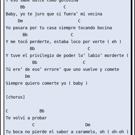
Y eso sabe dulce como golosina

      Bb                C

Baby, yo te juro que si fuera’ mi vecina

     Dm                       C

Yo pasara por tu casa siempre tocando bocina

       Bb                  C

Y me tocó perderte, estaba loco por verte ( eh )

          Bb                      C

Y tuve el privilegio de poder lo’ labio’ morderte ( eh
           Bb                   C

Tú ere’ de eso’ errore’ que uno vuelve y comete

        Dm

Siempre quiero comerte yo ( baby )

[chorus]

C             Bb

Te volví a probar

           C                     Dm

Tu boca no pierde el sabor a caramelo, oh ( oh-oh )
