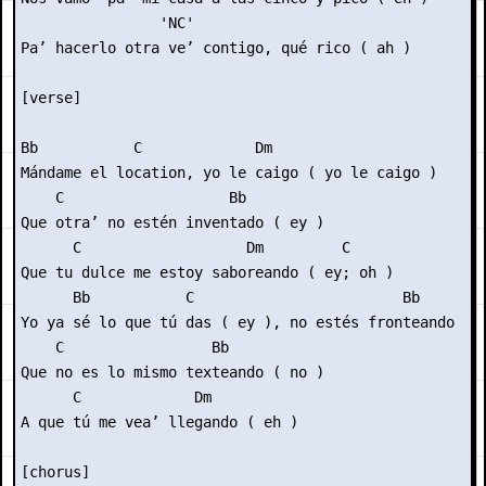
                'NC'

Pa’ hacerlo otra ve’ contigo, qué rico ( ah )

[verse]

Bb           C             Dm

Mándame el location, yo le caigo ( yo le caigo )

    C                   Bb

Que otra’ no estén inventado ( ey )

      C                   Dm         C

Que tu dulce me estoy saboreando ( ey; oh )

      Bb           C                        Bb

Yo ya sé lo que tú das ( ey ), no estés fronteando ( n
    C                 Bb

Que no es lo mismo texteando ( no )

      C             Dm

A que tú me vea’ llegando ( eh )

[chorus]
