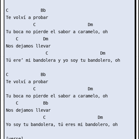
C             Bb

Te volví a probar

           C                     Dm

Tu boca no pierde el sabor a caramelo, oh

    C          Dm

Nos dejamos llevar

                C                     Dm

Tú ere’ mi bandolera y yo soy tu bandolero, oh

C             Bb

Te volví a probar

           C                     Dm

Tu boca no pierde el sabor a caramelo, oh

    C          Bb

Nos dejamos llevar

               C                     Dm

Yo soy tu bandolera, tú eres mi bandolero, oh

[verse]
