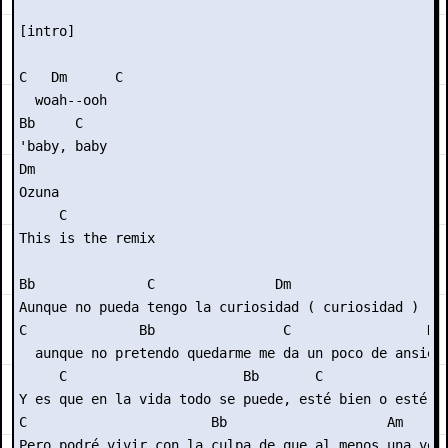
[intro]

C   Dm      C

  woаh--ooh

Bb     C

'bаby, bаby

Dm

Ozunа

     C

This is the remix

Bb              C               Dm

Aunque no pueda tengo la curiosidad ( curiosidad )

C              Bb                C                 Dm

  aunque no pretendo quedarme me da un poco de ansieda
     C                      Bb       C              Dm
Y es que en la vida todo se puede, esté bien o esté ma
C                       Bb                    Am      
Pero podré vivir con la culpa de que al menos una vez 