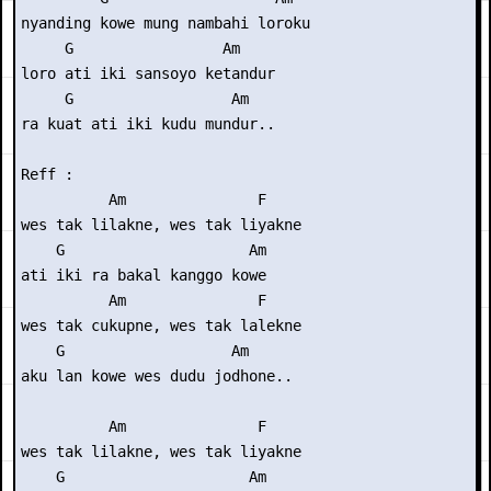
nyanding kowe mung nambahi loroku

     G                 Am

loro ati iki sansoyo ketandur

     G                  Am

ra kuat ati iki kudu mundur..

Reff :

          Am               F

wes tak lilakne, wes tak liyakne

    G                     Am

ati iki ra bakal kanggo kowe

          Am               F

wes tak cukupne, wes tak lalekne

    G                   Am

aku lan kowe wes dudu jodhone..

          Am               F

wes tak lilakne, wes tak liyakne

    G                     Am
