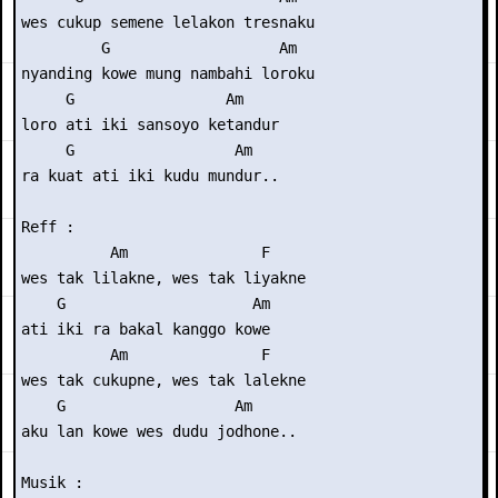
wes cukup semene lelakon tresnaku

         G                   Am

nyanding kowe mung nambahi loroku

     G                 Am

loro ati iki sansoyo ketandur

     G                  Am

ra kuat ati iki kudu mundur..

Reff :

          Am               F

wes tak lilakne, wes tak liyakne

    G                     Am

ati iki ra bakal kanggo kowe

          Am               F

wes tak cukupne, wes tak lalekne

    G                   Am

aku lan kowe wes dudu jodhone..

Musik : 
