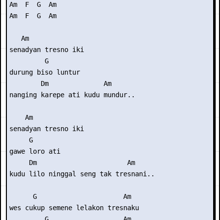
Am  F  G  Am

Am  F  G  Am

   Am

senadyan tresno iki

         G

durung biso luntur

        Dm              Am

nanging karepe ati kudu mundur..

    Am

senadyan tresno iki

     G

gawe loro ati

     Dm                       Am

kudu lilo ninggal seng tak tresnani..

      G                      Am

wes cukup semene lelakon tresnaku

         G                   Am
