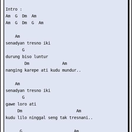
Intro : 

Am  G  Dm  Am

Am  G  Dm  G  Am

    Am

senadyan tresno iki

       G

durung biso luntur

        Dm              Am

nanging karepe ati kudu mundur..

    Am

senadyan tresno iki

       G

gawe loro ati

     Dm                       Am

kudu lilo ninggal seng tak tresnani..

      G                      Am
