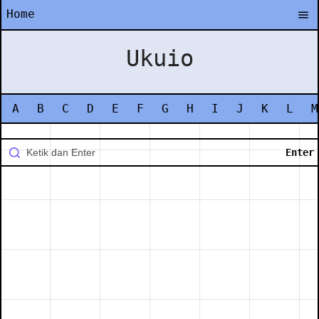
Home
Ukuio
A
B
C
D
E
F
G
H
I
J
K
L
M