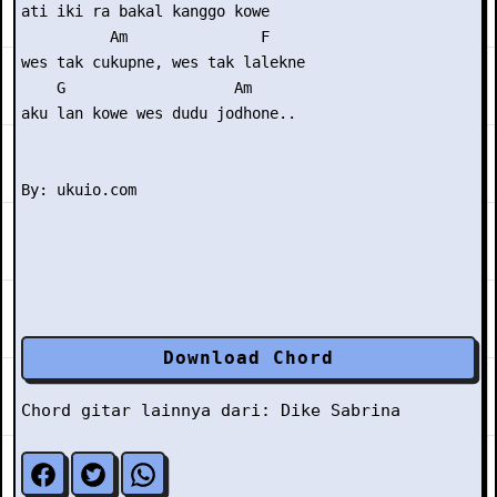
ati iki ra bakal kanggo kowe

          Am               F

wes tak cukupne, wes tak lalekne

    G                   Am

aku lan kowe wes dudu jodhone..

Download Chord
Chord gitar lainnya dari:
Dike Sabrina