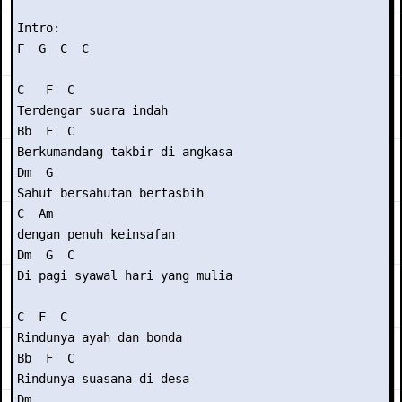
Intro:

F  G  C  C

C   F  C

Terdengar suara indah

Bb  F  C

Berkumandang takbir di angkasa

Dm  G  

Sahut bersahutan bertasbih 

C  Am

dengan penuh keinsafan

Dm  G  C

Di pagi syawal hari yang mulia

C  F  C

Rindunya ayah dan bonda

Bb  F  C

Rindunya suasana di desa

Dm
