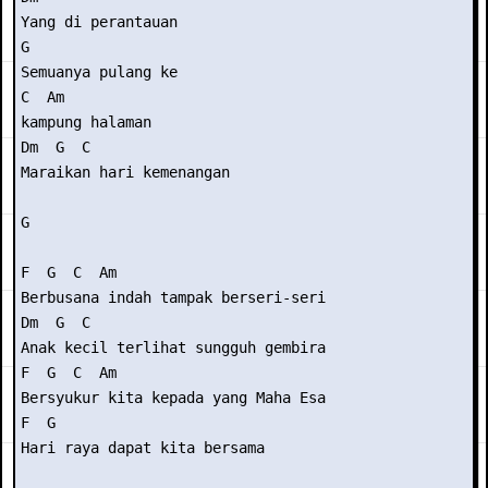
Yang di perantauan

G  

Semuanya pulang ke 

C  Am

kampung halaman

Dm  G  C  

Maraikan hari kemenangan

G

F  G  C  Am

Berbusana indah tampak berseri-seri

Dm  G  C

Anak kecil terlihat sungguh gembira

F  G  C  Am

Bersyukur kita kepada yang Maha Esa

F  G

Hari raya dapat kita bersama
