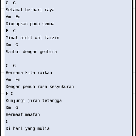
C  G

Selamat berhari raya

Am  Em

Diucapkan pada semua

F  C

Minal aidil wal faizin

Dm  G

Sambut dengan gembira

C  G

Bersama kita raikan

Am  Em

Dengan penuh rasa kesyukuran

F C

Kunjungi jiran tetangga

Dm  G

Bermaaf-maafan

C

Di hari yang mulia
