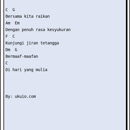
C  G

Bersama kita raikan

Am  Em

Dengan penuh rasa kesyukuran

F  C

Kunjungi jiran tetangga

Dm  G

Bermaaf-maafan

C

Di hari yang mulia
