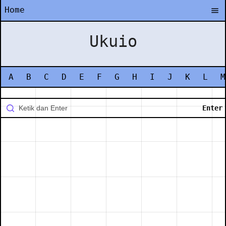
Home
Ukuio
A
B
C
D
E
F
G
H
I
J
K
L
M