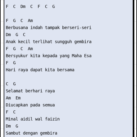
F  C  Dm  C  F  C  G

F  G  C  Am

Berbusana indah tampak berseri-seri

Dm  G  C

Anak kecil terlihat sungguh gembira

F  G  C  Am

Bersyukur kita kepada yang Maha Esa

F  G

Hari raya dapat kita bersama

C  G

Selamat berhari raya

Am  Em

Diucapkan pada semua

F  C

Minal aidil wal faizin

Dm  G

Sambut dengan gembira
