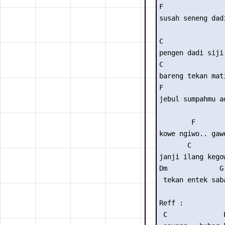
F                
susah seneng dadi
C

pengen dadi siji

C 

bareng tekan mati
F                
jebul sumpahmu a
        F        
kowe ngiwo.. gawe
       C        
janji ilang kego
Dm             G 
 tekan entek saba
Reff :

 C              E