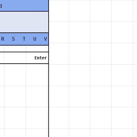
d
R
S
T
U
V
W
X
Y
Z