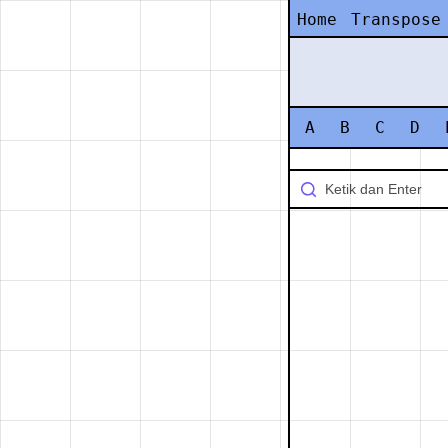
Home
Transpose
A
B
C
D