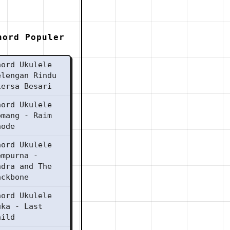
hord Populer
hord Ukulele
elengan Rindu
iersa Besari
hord Ukulele
omang - Raim
aode
hord Ukulele
empurna -
ndra and The
ackbone
hord Ukulele
uka - Last
hild