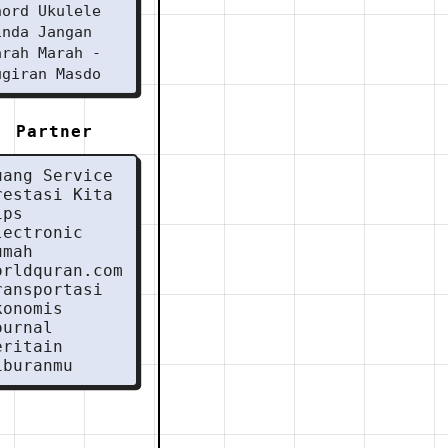
hord Ukulele
inda Jangan
arah Marah -
ugiran Masdo
Partner
uang Service
restasi Kita
ips
lectronic
umah
orldquran.com
ransportasi
konomis
ournal
eritain
iburanmu