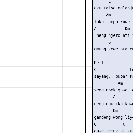
      E

aku raiso nglanju
     Am

laku tanpo kowe

A            Dm

 neng njero ati i
      G         
amung kowe ora o
Reff :

C              Em
sayang.. bubar k
          Am

seng mbok gawe lo
        A

neng mburiku kowe
        Dm

gandeng wong liyo
G           C    
gawe remuk atiku.