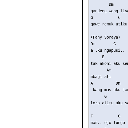
        Dm

gandeng wong liyo
G           C    
gawe remuk atiku.
(Fany Soraya)

Dm        G

a..ku ngapusi..

     E

tak akoni aku sem
       Am

mbagi ati

A          Dm

 kang mas aku jan
      G         
loro atimu aku s
F           G

mas.. ojo lungo
