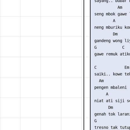
 sayang.. bubar 
           Am

 seng mbok gawe l
         A

 neng mburiku kow
         Dm

 gandeng wong liy
 G           C   
 gawe remuk atiku
 C            Em
 saiki.. kowe te
   Am

 pengen mbaleni

      A

 niat ati siji se
       Dm

 genah tok larani
 G               
 tresno tak tutup