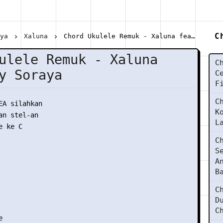
C
aya
Xaluna
Chord Ukulele Remuk - Xaluna feat Fany Soraya
ulele Remuk - Xaluna
C
y Soraya
C
F
C
EA silahkan

K
n stel-an

L
 ke C

C
S
A
B
C
D
C

