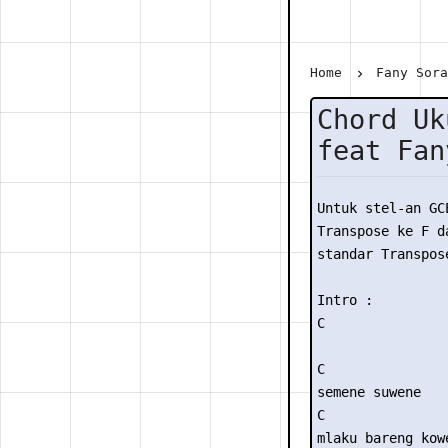
Home
Fany Sor
Chord Uk
feat Fan
Untuk stel-an GC
Transpose ke F da
standar Transpose
Intro : 

C

C

semene suwene

C 

mlaku bareng kowe