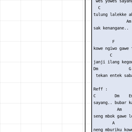
 wes yowes sayan
  C              
tulung lalekke ak
              Am

sak kenangane..

        F        
kowe ngiwo gawe t
       C        
janji ilang kego
Dm             G

 tekan entek saba
Reff :

C        Dm    Em
sayang.. bubar k
          Am

seng mbok gawe lo
        A

neng mburiku kowe