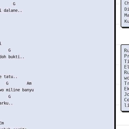
C
     G

D
 dalane..

M
K


   G

R
P
doh bukti..

T
E
   

R
 tatu..

w
T
   G        Am

E
wo miline banyu

J
   G 

C
rku..

l
m
