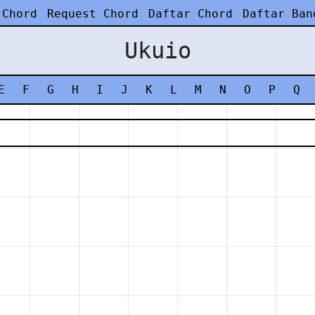
 Chord
Request Chord
Daftar Chord
Daftar Ban
Ukuio
E
F
G
H
I
J
K
L
M
N
O
P
Q