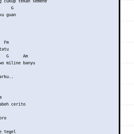
g cukup tekan semene

    G

u guan

 Fm

atu

   G      Am

wo miline banyu

rku..



abeh cerito

ro

 tegel
