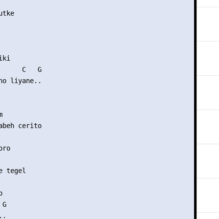
tke

ki

      C   G

no liyane..



abeh cerito

ro

 tegel



G

.
