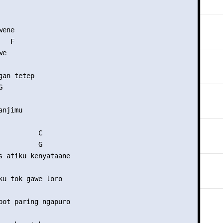
  

ene

  F

e

an tetep



njimu

          C

          G 

s atiku kenyataane

ku tok gawe loro

                

bot paring ngapuro
