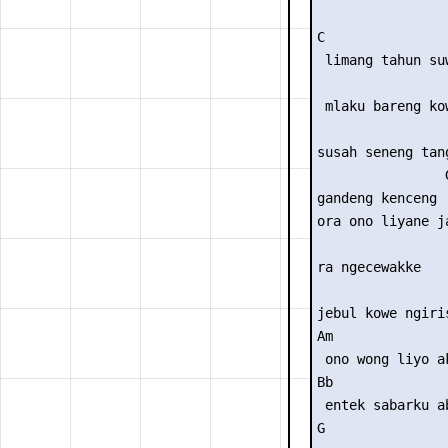
C                
 limang tahun suw
                 
 mlaku bareng kow
susah seneng tang
                G
gandeng kenceng

ora ono liyane ja
ra ngecewakke   
                
jebul kowe ngiri
Am

 ono wong liyo a
Bb              
 entek sabarku a
G
