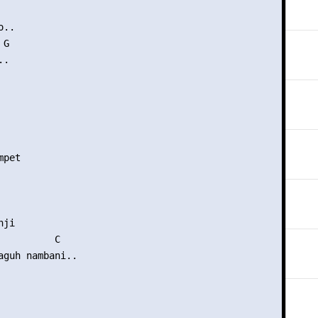
..

G

.

pet

ji

          C

aguh nambani..
