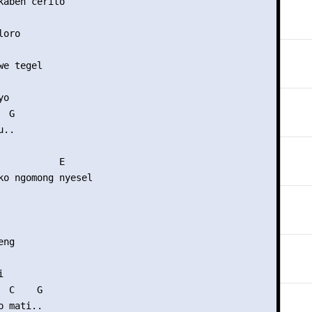
kabeh cerito

oro

e tegel

o

 G

..

           E

ko ngomong nyesel

ng



 C    G

 mati..
