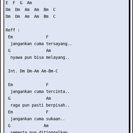
E  F  G  Am

Dm  Dm  Am  Am  Bm  C

Dm  Dm  Am  Am  Bm  C

Reff :

 Em              F

  jangankan cuma tersayang..

 G               Am

  nyawa pun bisa melayang..

 Int. Dm Dm-Am Am-Bm-C

 Em              F

  jangankan cuma tercinta..

 G               Am

  raga pun pasti berpisah..

 Em              F

  jangankan cuma sukaan..

 G              Am

  semesta pun ditinggalkan..
