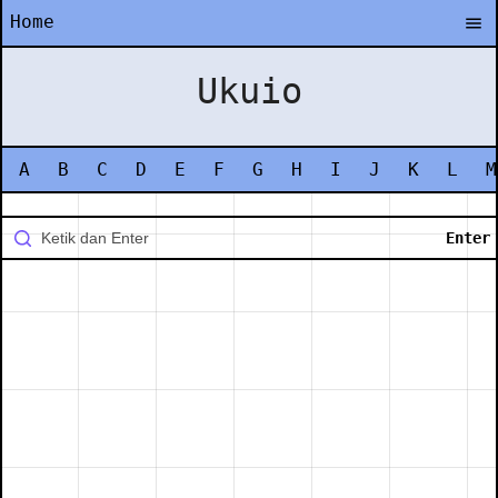
Home
Ukuio
A
B
C
D
E
F
G
H
I
J
K
L
M