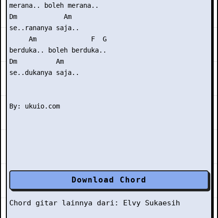
merana.. boleh merana..

Dm            Am

se..rananya saja..

     Am              F  G

berduka.. boleh berduka..

Dm          Am

se..dukanya saja..

Download Chord
Chord gitar lainnya dari:
Elvy Sukaesih