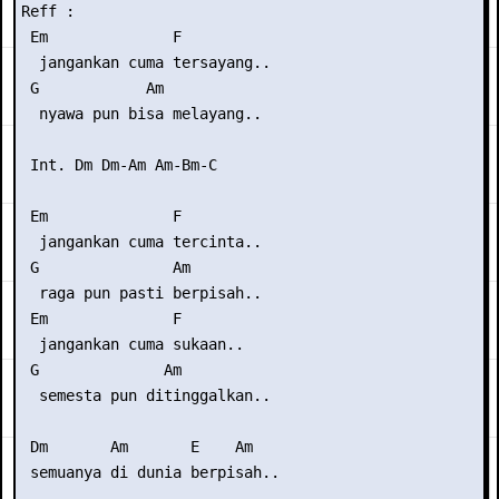
Reff :

 Em              F

  jangankan cuma tersayang..

 G            Am

  nyawa pun bisa melayang..

 Int. Dm Dm-Am Am-Bm-C

 Em              F

  jangankan cuma tercinta..

 G               Am

  raga pun pasti berpisah..

 Em              F

  jangankan cuma sukaan..

 G              Am

  semesta pun ditinggalkan..

 Dm       Am       E    Am

 semuanya di dunia berpisah..
