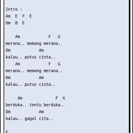
Intro :

Am  E  F  E

Dm  B  E

    Am            F   G

merana.. memang merana..

Dm            Am

kalau.. putus cinta..

    Am            F   G

merana.. memang merana..

Dm            Am

kalau.. putus cinta..

     Am              F  G

berduka.. tentu berduka..

Dm            Am

kalau.. gagal cita..

F
