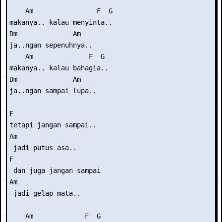
    Am                F  G

makanya.. kalau menyinta..

Dm              Am

ja..ngan sepenuhnya..

    Am              F  G

makanya.. kalau bahagia..

Dm              Am

ja..ngan sampai lupa..

F

tetapi jangan sampai..

Am

 jadi putus asa..

F  

 dan juga jangan sampai

Am

 jadi gelap mata..

    Am             F  G
