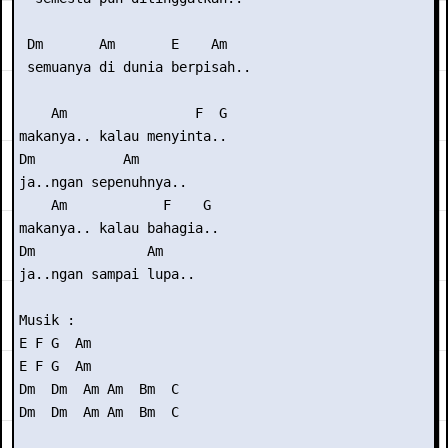
 Dm       Am       E    Am

 semuanya di dunia berpisah..

    Am                F  G

makanya.. kalau menyinta..

Dm           Am

ja..ngan sepenuhnya..

    Am            F    G

makanya.. kalau bahagia..

Dm              Am

ja..ngan sampai lupa..

Musik :

E F G  Am

E F G  Am

Dm  Dm  Am Am  Bm  C

Dm  Dm  Am Am  Bm  C
