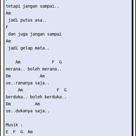
tetapi jangan sampai..

Am

 jadi putus asa..

F  

 dan juga jangan sampai

Am

 jadi gelap mata..

    Am             F  G

merana.. boleh merana..

Dm            Am

se..rananya saja..

     Am              F  G

berduka.. boleh berduka..

Dm          Am

se..dukanya saja..

Musik :

E  F  G  Am
