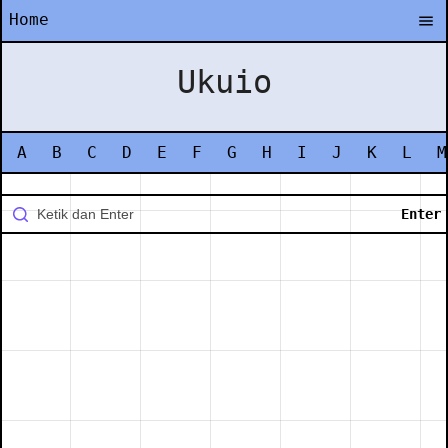
Home
Ukuio
A
B
C
D
E
F
G
H
I
J
K
L
M