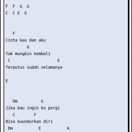
F  F  G  G

C  C E  E

   F    

Cinta kau dan aku

         G

Tak mungkin kembali

 C                    E   

Terputus sudah selamanya

E

   Dm          G

Jika kau ingin ku pergi

   C        F

Bisa kuundurkan diri

 Dm           E           A
