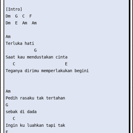
[Intro]

Dm  G  C  F

Dm  E  Am  Am 

Am      

Terluka hati

            G

Saat kau mendustakan cinta

   C                     E

Teganya dirimu memperlakukan begini

Am 

Pedih rasaku tak tertahan 

G

sebak di dada

   C

Ingin ku luahkan tapi tak 

E
