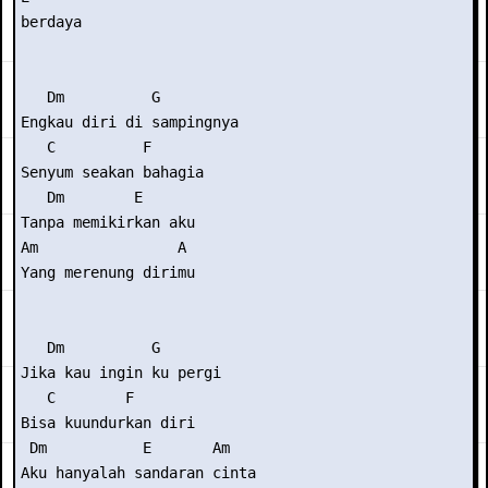
berdaya

   Dm          G

Engkau diri di sampingnya

   C          F

Senyum seakan bahagia

   Dm        E

Tanpa memikirkan aku

Am                A

Yang merenung dirimu

   Dm          G

Jika kau ingin ku pergi

   C        F

Bisa kuundurkan diri

 Dm           E       Am

Aku hanyalah sandaran cinta
