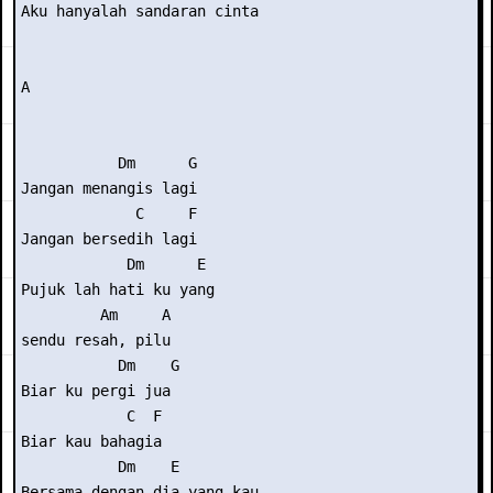
Aku hanyalah sandaran cinta

A

           Dm      G

Jangan menangis lagi

             C     F

Jangan bersedih lagi

            Dm      E

Pujuk lah hati ku yang 

         Am     A

sendu resah, pilu

           Dm    G

Biar ku pergi jua

            C  F

Biar kau bahagia

           Dm    E        

Bersama dengan dia yang kau 
