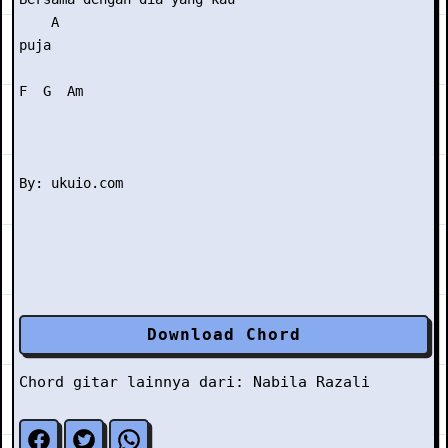
    A

puja

F  G  Am

Download Chord
Chord gitar lainnya dari:
Nabila Razali