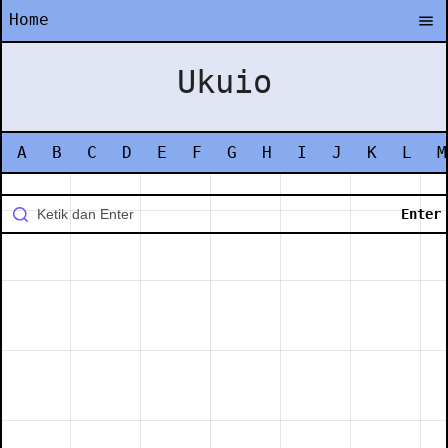
Home
Ukuio
A
B
C
D
E
F
G
H
I
J
K
L
M