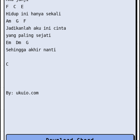
F  C  E

Hidup ini hanya sekali

Am  G  F

Jadikanlah aku ini cinta

yang paling sejati

Em  Dm  G

Sehingga akhir nanti

C
