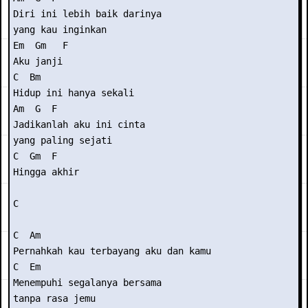
Diri ini lebih baik darinya

yang kau inginkan

Em  Gm   F

Aku janji

C  Bm

Hidup ini hanya sekali

Am  G  F

Jadikanlah aku ini cinta

yang paling sejati

C  Gm  F

Hingga akhir

C

C  Am

Pernahkah kau terbayang aku dan kamu

C  Em

Menempuhi segalanya bersama

tanpa rasa jemu
