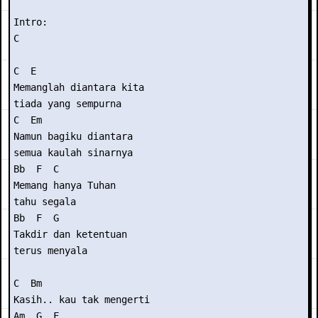
Intro: 

C

C  E

Memanglah diantara kita

tiada yang sempurna

C  Em

Namun bagiku diantara

semua kaulah sinarnya

Bb  F  C

Memang hanya Tuhan

tahu segala

Bb  F  G

Takdir dan ketentuan

terus menyala

C  Bm

Kasih.. kau tak mengerti

Am  G  F
