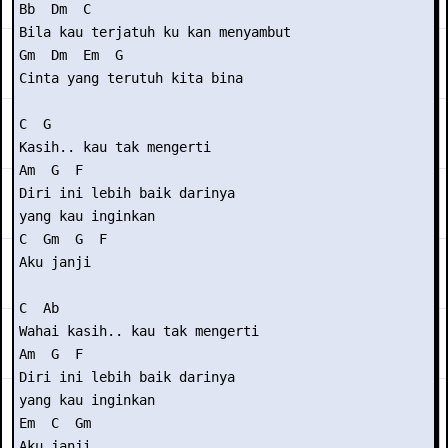
Bb  Dm  C

Bila kau terjatuh ku kan menyambut

Gm  Dm  Em  G

Cinta yang terutuh kita bina

C  G

Kasih.. kau tak mengerti

Am  G  F

Diri ini lebih baik darinya

yang kau inginkan

C  Gm  G  F

Aku janji

C  Ab

Wahai kasih.. kau tak mengerti

Am  G  F

Diri ini lebih baik darinya

yang kau inginkan

Em  C  Gm

Aku janji
