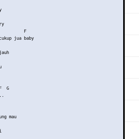


y

          F

cukup jua baby

auh



  G

.

ng mau 


