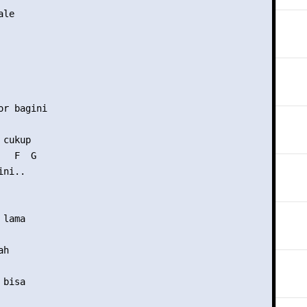
le 

r bagini

cukup 

  F  G

ni..

  

lama

h

   

bisa
