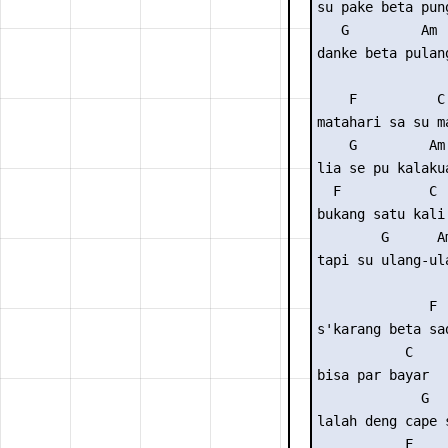
su pake beta pung
   G         Am

danke beta pulang
    F          C

matahari sa su ma
    G         Am

lia se pu kalakua
  F           C

bukang satu kali 
        G      Am
tapi su ulang-ula
              F  
s'karang beta sad
           C

bisa par bayar

             G  
lalah deng cape 
           F    