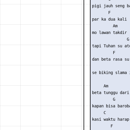
pigi jauh seng ba
       F

par ka dua kali

         Am

mo lawan takdir 

               G

tapi Tuhan su ato
         F

dan beta rasa su 
                 
se biking slama i
     Am          
beta tunggu dari 
         G 

kapan bisa baroba
     C           
kasi waktu harap 
        F
