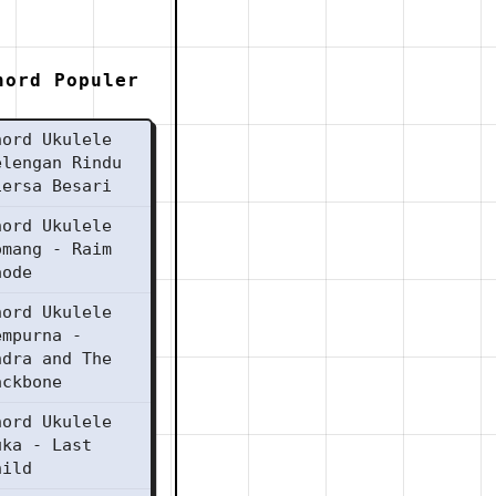
hord Populer
hord Ukulele
elengan Rindu
iersa Besari
hord Ukulele
omang - Raim
aode
hord Ukulele
empurna -
ndra and The
ackbone
hord Ukulele
uka - Last
hild