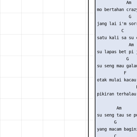
            Am

mo bertahan crazy
             G 

jang lai i'm sorr
          C     
satu kali sa su 
             Am

su lapas bet pi j
            G

su seng mau galau
           F

otak mulai kacau

                F
pikiran terhalau.
        Am

su seng tau se pu
       G 

yang macam bagini
       C
