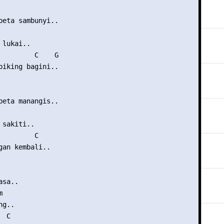
beta sambunyi..

lukai..

         C    G

biking bagini.. 

beta manangis..

sakiti..

        C

gan kembali..

sa..



g..

 C
