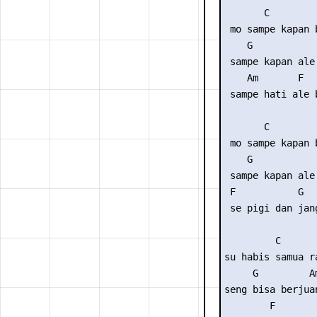
       C

 mo sampe kapan 
    G

 sampe kapan ale 
    Am       F  
 sampe hati ale 
       C

 mo sampe kapan 
    G

 sampe kapan ale 
 F           G   
 se pigi dan jan
         C

su habis samua ra
     G         Am
seng bisa berjuan
        F        