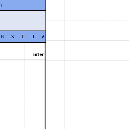
d
R
S
T
U
V
W
X
Y
Z