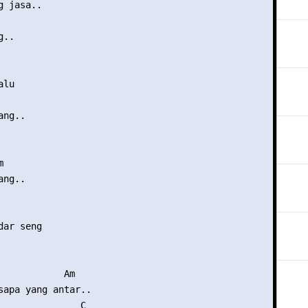
 jasa..

..

lu

ng..





ng..

      

ar seng

            Am

sapa yang antar..

               C
