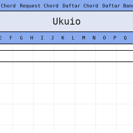
 Chord
Request Chord
Daftar Chord
Daftar Ban
Ukuio
E
F
G
H
I
J
K
L
M
N
O
P
Q