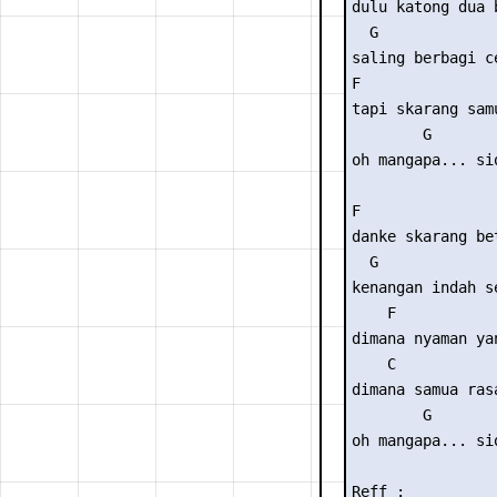
dulu katong dua b
  G             
saling berbagi c
F                
tapi skarang sam
        G        
oh mangapa... si
F                
danke skarang be
  G             
kenangan indah s
    F

dimana nyaman ya
    C

dimana samua rasa
        G

oh mangapa... si
Reff :
