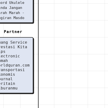
hord Ukulele
inda Jangan
arah Marah -
ugiran Masdo
Partner
uang Service
restasi Kita
ips
lectronic
umah
orldquran.com
ransportasi
konomis
ournal
eritain
iburanmu