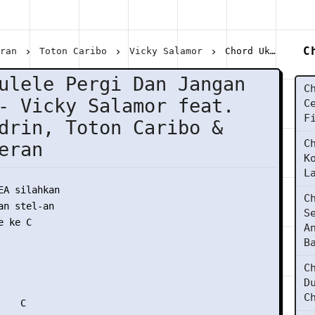
C
eran
Toton Caribo
Vicky Salamor
Chord Ukulele Pergi Dan Jangan Kembali - Vicky Salamor feat. Justy Aldrin, Toton Caribo & Jacson Zeran
ulele Pergi Dan Jangan
C
- Vicky Salamor feat.
C
F
drin, Toton Caribo &
C
eran
K
L
EA silahkan

C
n stel-an

S
 ke C

A
B
C
D
C
   C
