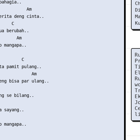
ahagia..

C
           Am

D
erita deng cinta..

M
K
    C

ua berubah..

      Am

o mangapa..

R
        C

P
T
ta pamit pulang..

E
             Am

R
eng bisa par ulang..

w
T
ng se bilang..

E
J
C
 sayang..

l
o mangapa..
