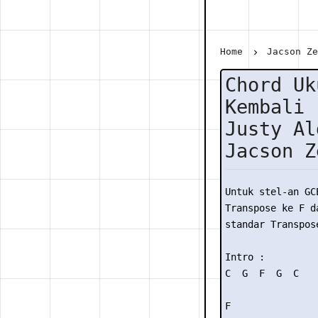
Home
Jacson Z
Chord Uk
Kembali 
Justy Al
Jacson Z
Untuk stel-an GC
Transpose ke F da
standar Transpose
Intro :

C  G  F  G  C 

F                