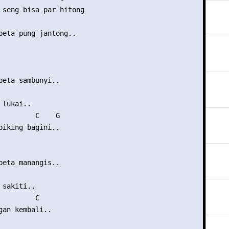
 seng bisa par hitong

beta pung jantong..

beta sambunyi..

lukai..

         C    G

biking bagini.. 

beta manangis..

sakiti..

        C

gan kembali..
