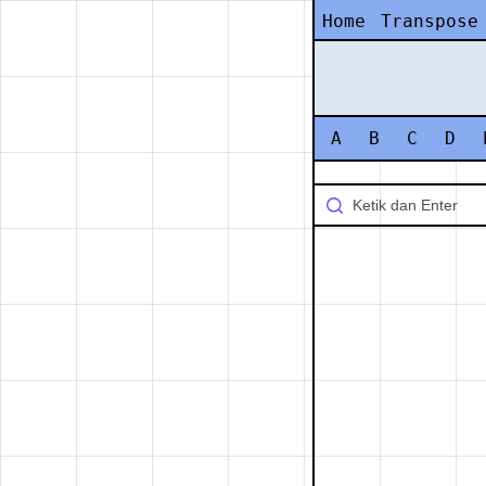
Home
Transpose
A
B
C
D