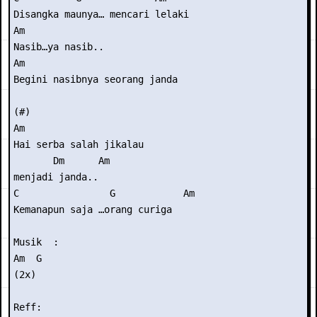
Disangka maunya… mencari lelaki

Am

Nasib…ya nasib..

Am

Begini nasibnya seorang janda

(#)

Am                     

Hai serba salah jikalau

       Dm      Am

menjadi janda..

C                G            Am

Kemanapun saja …orang curiga

Musik  :

Am  G

(2x)

Reff:
