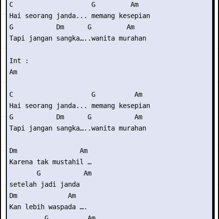
C                    G         Am

Hai seorang janda... memang kesepian

G           Dm      G         Am

Tapi jangan sangka…..wanita murahan

Int :

Am

C                    G          Am

Hai seorang janda... memang kesepian

G           Dm      G           Am

Tapi jangan sangka…..wanita murahan

Dm                Am 

Karena tak mustahil …

       G           Am

setelah jadi janda

Dm             Am   

Kan lebih waspada …. 

         G          Am
