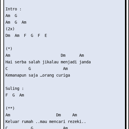
Intro :

Am  G

Am  G  Am

(2x)

Dm  Am  F  G  F  E

(*)

Am                      Dm      Am

Hai serba salah jikalau menjadi janda

C         G              Am

Kemanapun saja …orang curiga

Suling :

F  G  Am

(**)

Am                    Dm     Am

Keluar rumah ..mau mencari rezeki..

C          G             Am
