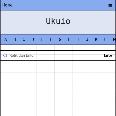
Home
Ukuio
A
B
C
D
E
F
G
H
I
J
K
L
M