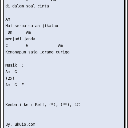
di dalam soal cinta

Am                     

Hai serba salah jikalau 

 Dm      Am

menjadi janda

C        G             Am

Kemanapun saja …orang curiga

Musik  :

Am  G

(2x)

Am  G  F

Kembali ke : Reff, (*), (**), (#)
