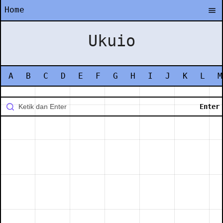
Home
Ukuio
A
B
C
D
E
F
G
H
I
J
K
L
M