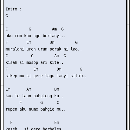
Intro : 

G

C         G         Am  G

aku rom kao nge berjanyi..

F        Em        Dm         G

muralani uren urum porak ni lao..

C          G         Am  G

kisah si mosop ari kite..

F           Em        Dm        G

sikep mu si gere lagu janyi silalu..

Em       Am          Dm

kao le taon bahgieng ku..

      F        G      C

rupen aku nume bahgie mu..

  F                  Em

kaseh.. si gere berbeles..
