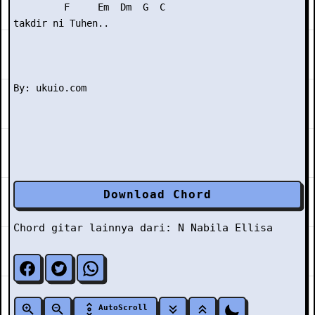
         F     Em  Dm  G  C  

takdir ni Tuhen..

Download Chord
Chord gitar lainnya dari:
N
Nabila Ellisa
AutoScroll