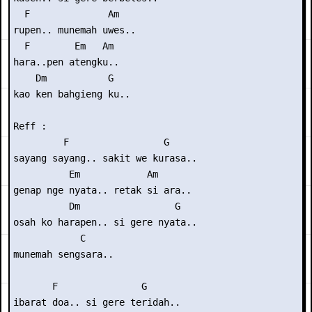
  F              Am

rupen.. munemah uwes..

  F        Em   Am

hara..pen atengku..

    Dm           G

kao ken bahgieng ku..

Reff :

         F                 G

sayang sayang.. sakit we kurasa..

          Em            Am

genap nge nyata.. retak si ara..

          Dm                 G

osah ko harapen.. si gere nyata..

            C

munemah sengsara..

       F               G

ibarat doa.. si gere teridah..
