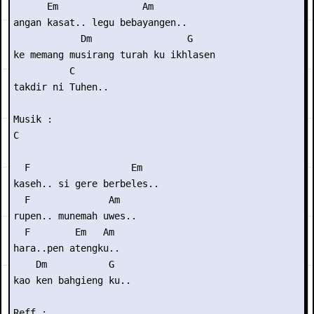
      Em               Am

angan kasat.. legu bebayangen..

            Dm                 G

ke memang musirang turah ku ikhlasen

          C

takdir ni Tuhen..

Musik : 

C

  F                  Em

kaseh.. si gere berbeles..

  F              Am

rupen.. munemah uwes..

  F        Em   Am

hara..pen atengku..

    Dm           G

kao ken bahgieng ku..

Reff :
