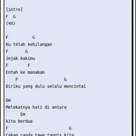
[intro] 

F  G 

(4X) 

F          G 

Ku telah kehilangan 

F       G 

Jejak kakimu 

F        F 

Entah ke manakah 

    F                   G 

Diriku yang dulu selalu mencintai 

Dm                       

Melekatnya hati di antara

      Em 

kita berdua 

F                         G 

Cakap canda tawa tangis kita 
