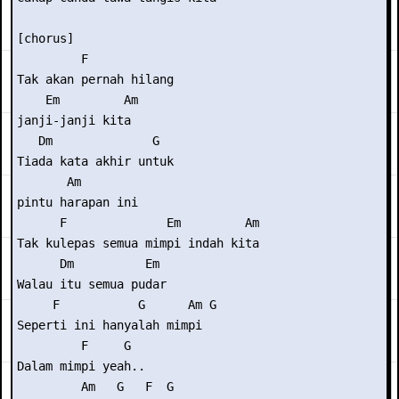
[chorus] 

         F            

Tak akan pernah hilang

    Em         Am 

janji-janji kita 

   Dm              G  

Tiada kata akhir untuk

       Am 

pintu harapan ini 

      F              Em         Am 

Tak kulepas semua mimpi indah kita 

      Dm          Em 

Walau itu semua pudar 

     F           G      Am G 

Seperti ini hanyalah mimpi 

         F     G 

Dalam mimpi yeah.. 

         Am   G   F  G 
