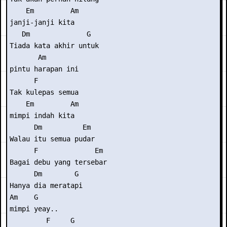
    Em         Am 

janji-janji kita 

   Dm              G  

Tiada kata akhir untuk

       Am 

pintu harapan ini 

      F          

Tak kulepas semua

    Em         Am 

mimpi indah kita 

      Dm          Em 

Walau itu semua pudar 

      F              Em 

Bagai debu yang tersebar 

      Dm        G 

Hanya dia meratapi 

Am    G 

mimpi yeay.. 

         F     G 
