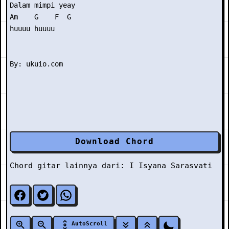
Dalam mimpi yeay  

Am    G    F  G 

huuuu huuuu

Download Chord
Chord gitar lainnya dari:
I
Isyana Sarasvati
AutoScroll