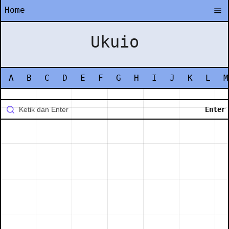
Home
Ukuio
A
B
C
D
E
F
G
H
I
J
K
L
M