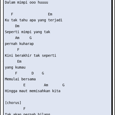
Dalam mimpi ooo huuuu 

   F                 Em 

Ku tak tahu apa yang terjadi 

     Dm               

Seperti mimpi yang tak

     Am     G 

pernah kuharap 

      F                  

Kini berakhir tak seperti

      Em 

yang kumau 

     F       D    G 

Memulai bersama  

         E         Am       G 

Hingga maut memisahkan kita 

[chorus] 

         F            

Tak akan pernah hilang
