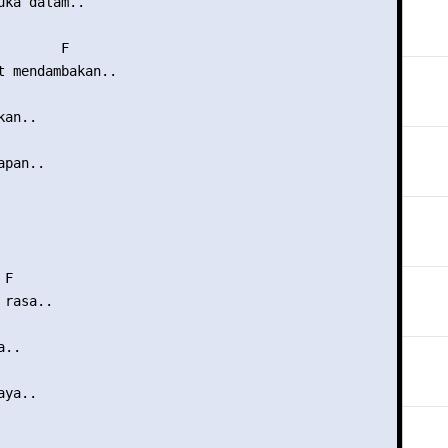
uka dalam..

       F

t mendambakan..

an..

pan..

F

rasa..

..

ya..
