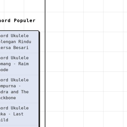
hord Populer
hord Ukulele
elengan Rindu
iersa Besari
hord Ukulele
omang - Raim
aode
hord Ukulele
empurna -
ndra and The
ackbone
hord Ukulele
uka - Last
hild