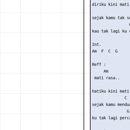
diriku kini mati 
                 
sejak kamu tak se
                G
kau tak lagi ku c
Int. 

Am  F  C  G

Reff :

     Am

 mati rasa..

                 
hatiku kini mati 
              C

sejak kamu mendua
               G

ku tak lagi perca