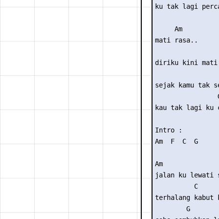
ku tak lagi perca
     Am

mati rasa..

                 
diriku kini mati 
                 
sejak kamu tak se
                G
kau tak lagi ku c
Intro : 

Am  F  C  G

Am               
jalan ku lewati 
          C

terhalang kabut k
        G
