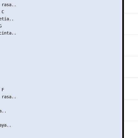
rasa..

C

tia..



inta..

F

rasa..

..

ya..
