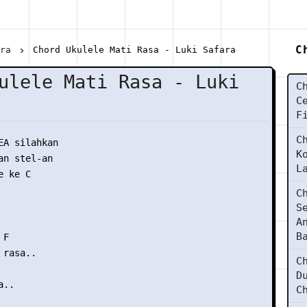
C
ara
Chord Ukulele Mati Rasa - Luki Safara
ulele Mati Rasa - Luki
C
C
F
C
EA silahkan

K
n stel-an

L
 ke C

C
S
A
B
F

rasa..

C
D
..

C