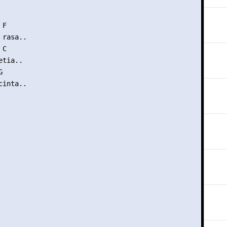
F

rasa..

C

tia..



inta..
