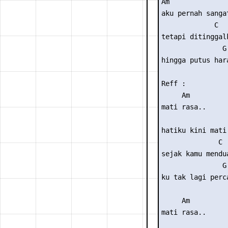
Am               
aku pernah sanga
             C

tetapi ditinggalk
               G

hingga putus hara
Reff :

     Am

mati rasa..

                 
hatiku kini mati 
              C

sejak kamu mendua
               G

ku tak lagi perca
     Am

mati rasa..

                 