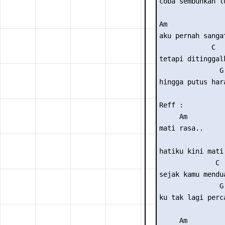
coba sembuhkan l
Am               
aku pernah sanga
             C

tetapi ditinggalk
               G

hingga putus hara
Reff :

     Am

mati rasa..

                 
hatiku kini mati 
              C

sejak kamu mendua
               G

ku tak lagi perca
     Am 
