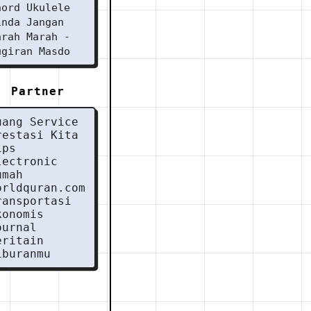
hord Ukulele
inda Jangan
arah Marah -
ugiran Masdo
Partner
uang Service
restasi Kita
ips
lectronic
umah
orldquran.com
ransportasi
konomis
ournal
eritain
iburanmu