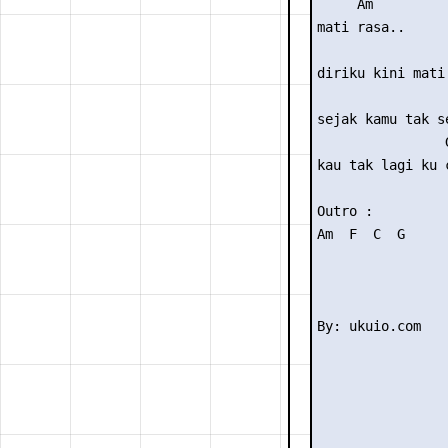
     Am

mati rasa..

                 
diriku kini mati 
                 
sejak kamu tak se
                G
kau tak lagi ku c
Outro : 

Am  F  C  G
