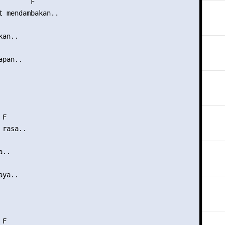
       F

t mendambakan..

an..

pan..

F

rasa..

..

ya..

F
