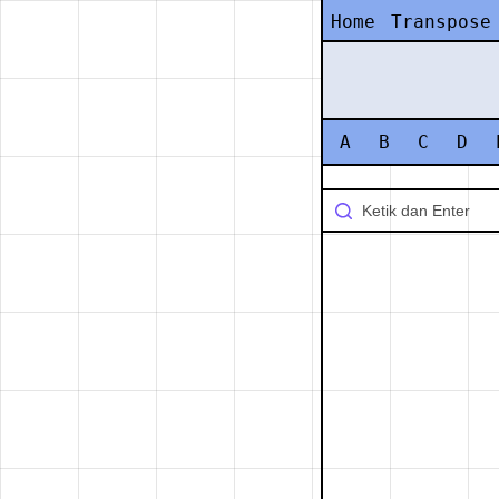
Home
Transpose
A
B
C
D