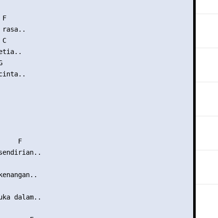
F

rasa..

C

tia..



inta..

    F

sendirian..

enangan..

uka dalam..
