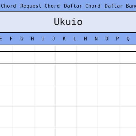
 Chord
Request Chord
Daftar Chord
Daftar Ban
Ukuio
E
F
G
H
I
J
K
L
M
N
O
P
Q