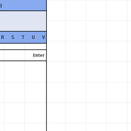
d
R
S
T
U
V
W
X
Y
Z