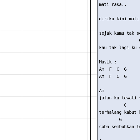
mati rasa..

                 
diriku kini mati 
                 
sejak kamu tak se
                G
kau tak lagi ku c
Musik : 

Am  F  C  G

Am  F  C  G

Am               
jalan ku lewati 
          C

terhalang kabut k
        G

coba sembuhkan l