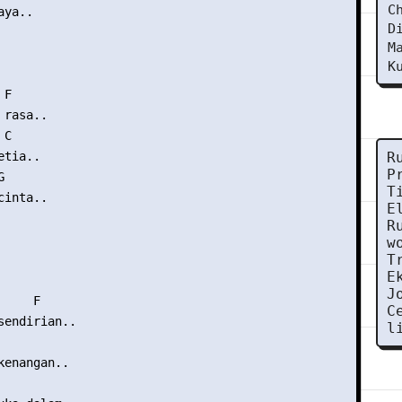
C
ya..

D
M
K
F

rasa..

C

tia..

R
P


T
inta..

E
R
w
T
E
J
    F

C
sendirian..

l
enangan..
