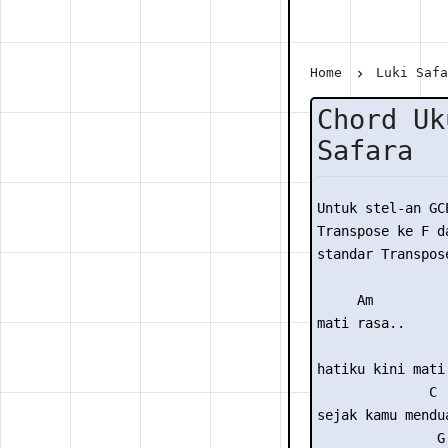
Home
Luki Saf
Chord Uk
Safara
Untuk stel-an GC
Transpose ke F da
standar Transpose
     Am

mati rasa..

                 
hatiku kini mati 
              C

sejak kamu mendua
               G
